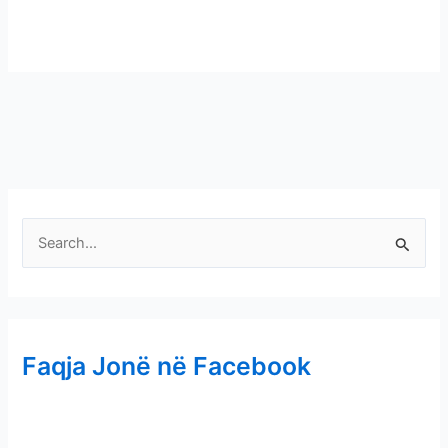
S
e
a
r
Faqja Jonë në Facebook
c
h
f