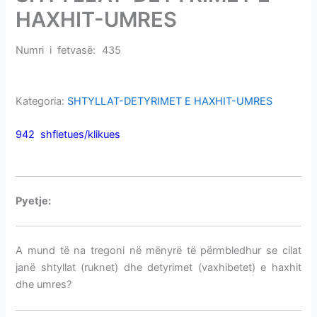
i
HAXHIT-UMRES
m
e
Numri i fetvasë: 435
SHTYLLAT-DETYRIMET E HAXHIT-
v
UMRES
e
Kategoria:
SHTYLLAT-DETYRIMET E HAXHIT-UMRES
942 shfletues/klikues
SHTYLLAT-DETYRIMET E HAXHIT-
UMRES
P
yetje:
SHTYLLAT-DETYRIMET E HAXHIT-UMRES
A mund të na tregoni në mënyrë të përmbledhur se cilat
janë shtyllat (ruknet) dhe detyrimet (vaxhibetet) e haxhit
dhe umres?