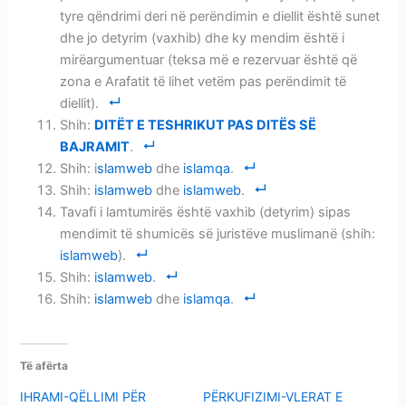
tyre qëndrimi deri në perëndimin e diellit është sunet
dhe jo detyrim (vaxhib) dhe ky mendim është i
mirëargumentuar (teksa më e rezervuar është që
zona e Arafatit të lihet vetëm pas perëndimit të
diellit).
Shih:
DITËT E TESHRIKUT PAS DITËS SË
BAJRAMIT
.
Shih: i
slamweb
dhe
islamqa
.
Shih:
islamweb
dhe
islamweb
.
Tavafi i lamtumirës është vaxhib (detyrim) sipas
mendimit të shumicës së juristëve muslimanë (shih:
islamweb
).
Shih:
islamweb
.
Shih:
islamweb
dhe
islamqa
.
Të afërta
IHRAMI-QËLLIMI PËR
PËRKUFIZIMI-VLERAT E