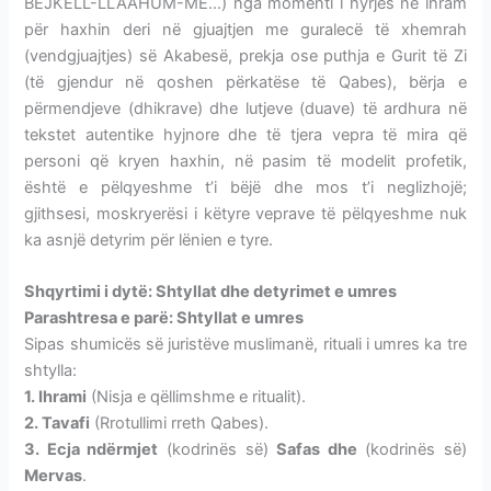
BEJKELL-LLAAHUM-ME…) nga momenti i hyrjes në ihram
për haxhin deri në gjuajtjen me guralecë të xhemrah
(vendgjuajtjes) së Akabesë, prekja ose puthja e Gurit të Zi
(të gjendur në qoshen përkatëse të Qabes), bërja e
përmendjeve (dhikrave) dhe lutjeve (duave) të ardhura në
tekstet autentike hyjnore dhe të tjera vepra të mira që
personi që kryen haxhin, në pasim të modelit profetik,
është e pëlqyeshme t’i bëjë dhe mos t’i neglizhojë;
gjithsesi, moskryerësi i këtyre veprave të pëlqyeshme nuk
ka asnjë detyrim për lënien e tyre.
Shqyrtimi i dytë: Shtyllat dhe detyrimet e umres
Parashtresa e parë: Shtyllat e umres
Sipas shumicës së juristëve muslimanë, rituali i umres ka tre
shtylla:
1. Ihrami
(Nisja e qëllimshme e ritualit).
2. Tavafi
(Rrotullimi rreth Qabes).
3. Ecja ndërmjet
(kodrinës së)
Safas dhe
(kodrinës së)
Mervas
.