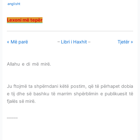
anglisht
Lexoni më tepër
« Më parë
–
Libri i Haxhit
–
Tjetër »
Allahu e di më mirë.
SHTYLLAT-DETYRIMET E HAXHIT-
UMRES
Ju ftojmë ta shpërndani këtë postim, që të përhapet dobia
e tij dhe së bashku të marrim shpërblimin e publikuesit të
fjalës së mirë.
_____
SHTYLLAT-DETYRIMET E HAXHIT-UMRES
SHTYLLAT-DETYRIMET E HAXHIT-UMRES