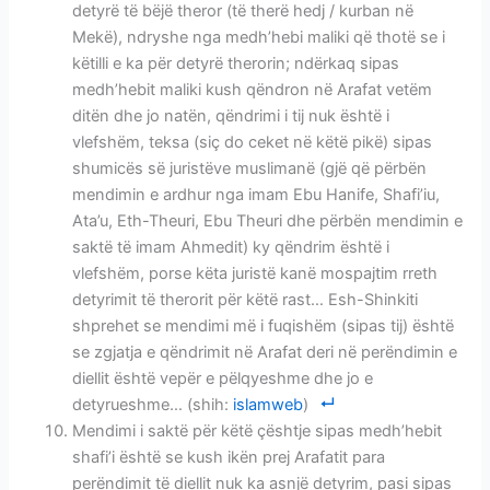
detyrë të bëjë theror (të therë hedj / kurban në
Mekë), ndryshe nga medh’hebi maliki që thotë se i
këtilli e ka për detyrë therorin; ndërkaq sipas
medh’hebit maliki kush qëndron në Arafat vetëm
ditën dhe jo natën, qëndrimi i tij nuk është i
vlefshëm, teksa (siç do ceket në këtë pikë) sipas
shumicës së juristëve muslimanë (gjë që përbën
mendimin e ardhur nga imam Ebu Hanife, Shafi’iu,
Ata’u, Eth-Theuri, Ebu Theuri dhe përbën mendimin e
saktë të imam Ahmedit) ky qëndrim është i
vlefshëm, porse këta juristë kanë mospajtim rreth
detyrimit të therorit për këtë rast… Esh-Shinkiti
shprehet se mendimi më i fuqishëm (sipas tij) është
se zgjatja e qëndrimit në Arafat deri në perëndimin e
diellit është vepër e pëlqyeshme dhe jo e
detyrueshme… (shih:
islamweb
)
Mendimi i saktë për këtë çështje sipas medh’hebit
shafi’i është se kush ikën prej Arafatit para
perëndimit të diellit nuk ka asnjë detyrim, pasi sipas