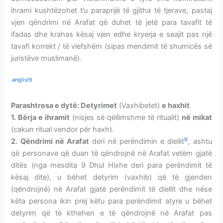
ihrami kushtëzohet t’u paraprijë të gjitha të tjerave, pastaj
vjen qëndrimi në Arafat që duhet të jetë para tavafit të
ifadas dhe krahas kësaj vjen edhe kryerja e seajit pas një
tavafi korrekt / të vlefshëm (sipas mendimit të shumicës së
juristëve muslimanë).
anglisht
Parashtresa e dytë: Detyrimet
(Vaxhibetet)
e haxhit
1. Bërja e ihramit
(nisjes së qëllimshme të ritualit)
në mikat
(cakun ritual vendor për haxh).
9
2. Qëndrimi në Arafat
deri në perëndimin e diellit
, ashtu
që personave që duan të qëndrojnë në Arafat vetëm gjatë
ditës (nga mesdita 9 Dhul Hixhe deri para perëndimit të
kësaj dite), u bëhet detyrim (vaxhib) që të gjenden
(qëndrojnë) në Arafat gjatë perëndimit të diellit dhe nëse
këta persona ikin prej këtu para perëndimit atyre u bëhet
detyrim që të kthehen e të qëndrojnë në Arafat pas