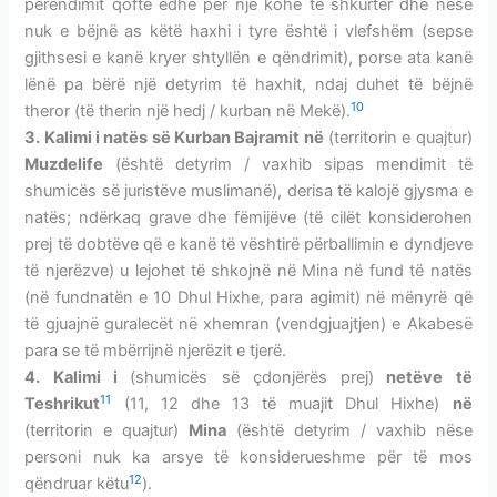
perëndimit qoftë edhe për një kohë të shkurtër dhe nëse
nuk e bëjnë as këtë haxhi i tyre është i vlefshëm (sepse
gjithsesi e kanë kryer shtyllën e qëndrimit), porse ata kanë
lënë pa bërë një detyrim të haxhit, ndaj duhet të bëjnë
10
theror (të therin një hedj / kurban në Mekë).
3. Kalimi i natës së Kurban Bajramit në
(territorin e quajtur)
Muzdelife
(është detyrim / vaxhib sipas mendimit të
shumicës së juristëve muslimanë), derisa të kalojë gjysma e
natës; ndërkaq grave dhe fëmijëve (të cilët konsiderohen
prej të dobtëve që e kanë të vështirë përballimin e dyndjeve
të njerëzve) u lejohet të shkojnë në Mina në fund të natës
(në fundnatën e 10 Dhul Hixhe, para agimit) në mënyrë që
të gjuajnë guralecët në xhemran (vendgjuajtjen) e Akabesë
para se të mbërrijnë njerëzit e tjerë.
4. Kalimi i
(shumicës së çdonjërës prej)
netëve të
11
Teshrikut
(11, 12 dhe 13 të muajit Dhul Hixhe)
në
(territorin e quajtur)
Mina
(është detyrim / vaxhib nëse
personi nuk ka arsye të konsiderueshme për të mos
12
qëndruar këtu
).