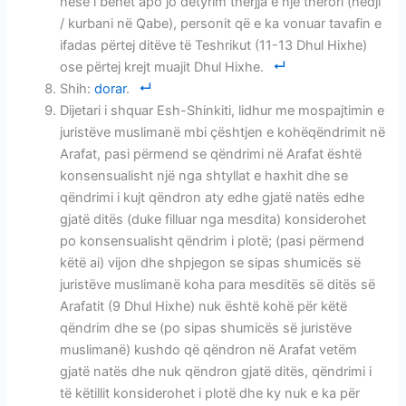
nëse i bëhet apo jo detyrim therjja e një therori (hedji
/ kurbani në Qabe), personit që e ka vonuar tavafin e
ifadas përtej ditëve të Teshrikut (11-13 Dhul Hixhe)
ose përtej krejt muajit Dhul Hixhe.
Shih:
dorar
.
Dijetari i shquar Esh-Shinkiti, lidhur me mospajtimin e
juristëve muslimanë mbi çështjen e kohëqëndrimit në
Arafat, pasi përmend se qëndrimi në Arafat është
konsensualisht një nga shtyllat e haxhit dhe se
qëndrimi i kujt qëndron aty edhe gjatë natës edhe
gjatë ditës (duke filluar nga mesdita) konsiderohet
po konsensualisht qëndrim i plotë; (pasi përmend
këtë ai) vijon dhe shpjegon se sipas shumicës së
juristëve muslimanë koha para mesditës së ditës së
Arafatit (9 Dhul Hixhe) nuk është kohë për këtë
qëndrim dhe se (po sipas shumicës së juristëve
muslimanë) kushdo që qëndron në Arafat vetëm
gjatë natës dhe nuk qëndron gjatë ditës, qëndrimi i
të këtillit konsiderohet i plotë dhe ky nuk e ka për