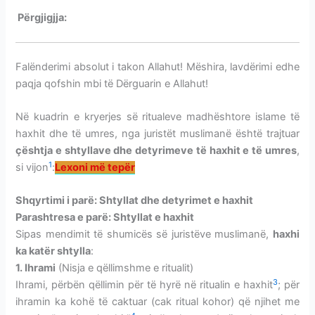
Përgjigjja:
SHTYLLAT-DETYRIMET E HAXHIT-UMRES
Falënderimi absolut i takon Allahut! Mëshira, lavdërimi edhe
paqja qofshin mbi të Dërguarin e Allahut!
Në kuadrin e kryerjes së ritualeve madhështore islame të
haxhit dhe të umres, nga juristët muslimanë është trajtuar
çështja e shtyllave dhe detyrimeve të haxhit e të umres
,
1
si vijon
:
Lexoni më tepër
Shqyrtimi i parë: Shtyllat dhe detyrimet e haxhit
Parashtresa e parë: Shtyllat e haxhit
Sipas mendimit të shumicës së juristëve muslimanë,
haxhi
ka katër shtylla
:
1. Ihrami
(Nisja e qëllimshme e ritualit)
3
Ihrami, përbën qëllimin për të hyrë në ritualin e haxhit
; për
ihramin ka kohë të caktuar (cak ritual kohor) që njihet me