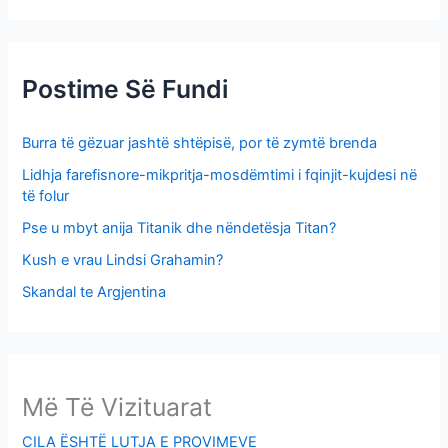
o
r
:
Postime Së Fundi
Burra të gëzuar jashtë shtëpisë, por të zymtë brenda
Lidhja farefisnore-mikpritja-mosdëmtimi i fqinjit-kujdesi në
të folur
Pse u mbyt anija Titanik dhe nëndetësja Titan?
Kush e vrau Lindsi Grahamin?
Skandal te Argjentina
Më Të Vizituarat
CILA ËSHTË LUTJA E PROVIMEVE