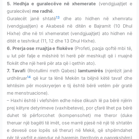
5. Hedhja e guralecëve në xhemerate
(vendgjuajtjet e
guralecëve)
me radhë
.
13
Guralecët janë shtatë
dhe ato hidhen në xhemratu
(vendgjuajtjen) e Akabesë në ditën e Bajramit (10 Dhul
Hixhe) dhe në tri xhemeratet (vendgjuajtjet) ato hidhen në
ditët e teshrikut (11, 12 dhe 13 Dhul Hixhe).
6. Prerja ose rruajtja e flokëve
(Profeti, paqja qoftë mbi të,
u lut për falje e mëshirë tri herë për meshkujt që i rruajnë
flokët dhe një herë për ata që i qethin ato).
7. Tavafi
(Rrotullimi rreth Qabes)
lamtumirës
(njerëzit janë
14
urdhëruar
që kur ta lënë Mekën ta bëjnë këtë tavaf dhe
lehtësim për moskryerjen e tij është bërë vetëm për gratë
me menstruacione).
– Haxhi është i vlefshëm edhe nëse dikush lë pa bërë njërin
prej këtyre detyrimeve (vaxhibeteve), por çfarë lihet pa bërë
duhet të përforcohet (kompensohet) me theror (duke
theruar një bagëti të imët, ose marrë pjesë në një të shtatën
e devesë ose lopës së therur) në Mekë, që shpërndahet
për të varfrit e gjendur në haremin (territorin e paprekshëm)