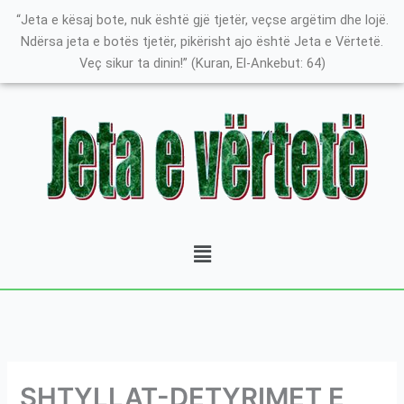
Skip
K
“Jeta e kësaj bote, nuk është gjë tjetër, veçse argëtim dhe lojë.
to
a
Ndërsa jeta e botës tjetër, pikërisht ajo është Jeta e Vërtetë.
content
Veç sikur ta dinin!” (Kuran, El-Ankebut: 64)
t
e
g
o
r
i
t
Menu
ë
e
P
o
s
t
SHTYLLAT-DETYRIMET E