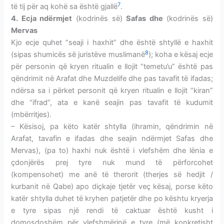
7
të tij për aq kohë sa është gjallë
.
4. Ecja ndërmjet
(kodrinës së)
Safas dhe
(kodrinës së)
Mervas
Kjo ecje quhet “seaji i haxhit” dhe është shtyllë e haxhit
8
(sipas shumicës së juristëve muslimanë
); koha e kësaj ecje
për personin që kryen ritualin e llojit “temetu’u” është pas
qëndrimit në Arafat dhe Muzdelife dhe pas tavafit të ifadas;
ndërsa sa i përket personit që kryen ritualin e llojit “kiran”
dhe “ifrad”, ata e kanë seajin pas tavafit të kudumit
(mbërritjes).
– Kësisoj, pa këto katër shtylla (ihramin, qëndrimin në
Arafat, tavafin e ifadas dhe seajin ndërmjet Safas dhe
Mervas), (pa to) haxhi nuk është i vlefshëm dhe lënia e
çdonjërës prej tyre nuk mund të përforcohet
(kompensohet) me anë të therorit (therjes së hedjit /
kurbanit në Qabe) apo diçkaje tjetër veç kësaj, porse këto
katër shtylla duhet të kryhen patjetër dhe po kështu kryerja
e tyre sipas një rendi të caktuar është kusht i
domosdoshëm për vlefshmërinë e tyre (më konkretisht