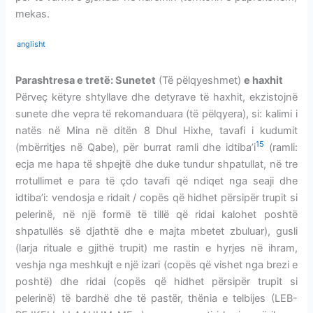
mekas.
anglisht
Parashtresa e tretë: Sunetet
(Të pëlqyeshmet)
e haxhit
Përveç këtyre shtyllave dhe detyrave të haxhit, ekzistojnë
sunete dhe vepra të rekomanduara (të pëlqyera), si: kalimi i
natës në Mina në ditën 8 Dhul Hixhe, tavafi i kudumit
15
(mbërritjes në Qabe), për burrat ramli dhe idtiba’i
(ramli:
ecja me hapa të shpejtë dhe duke tundur shpatullat, në tre
rrotullimet e para të çdo tavafi që ndiqet nga seaji dhe
idtiba’i: vendosja e ridait / copës që hidhet përsipër trupit si
pelerinë, në një formë të tillë që ridai kalohet poshtë
shpatullës së djathtë dhe e majta mbetet zbuluar), gusli
(larja rituale e gjithë trupit) me rastin e hyrjes në ihram,
veshja nga meshkujt e një izari (copës që vishet nga brezi e
poshtë) dhe ridai (copës që hidhet përsipër trupit si
pelerinë) të bardhë dhe të pastër, thënia e telbijes (LEB-