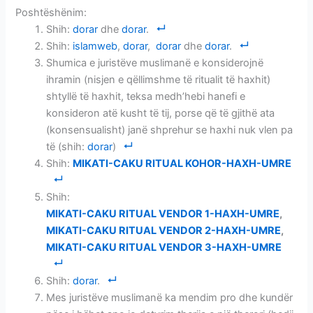
Poshtëshënim:
Shih:
dorar
dhe
dorar
.
Shih:
islamweb
,
dorar
,
dorar
dhe
dorar
.
Shumica e juristëve muslimanë e konsiderojnë
ihramin (nisjen e qëllimshme të ritualit të haxhit)
shtyllë të haxhit, teksa medh’hebi hanefi e
konsideron atë kusht të tij, porse që të gjithë ata
(konsensualisht) janë shprehur se haxhi nuk vlen pa
të (shih:
dorar
)
Shih:
MIKATI-CAKU RITUAL KOHOR-HAXH-UMRE
Shih:
MIKATI-CAKU RITUAL VENDOR 1-HAXH-UMRE
,
MIKATI-CAKU RITUAL VENDOR 2-HAXH-UMRE
,
MIKATI-CAKU RITUAL VENDOR 3-HAXH-UMRE
Shih:
dorar
.
Mes juristëve muslimanë ka mendim pro dhe kundër