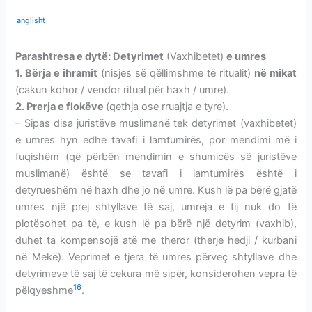
anglisht
Parashtresa e dytë: Detyrimet
(Vaxhibetet)
e umres
1. Bërja e ihramit
(nisjes së qëllimshme të ritualit)
në mikat
(cakun kohor / vendor ritual për haxh / umre).
2. Prerja e
flokëve
(
qethja ose rruajtja e tyre).
– Sipas disa juristëve muslimanë tek detyrimet (vaxhibetet)
e umres hyn edhe tavafi i lamtumirës, por mendimi më i
fuqishëm (që përbën mendimin e shumicës së juristëve
muslimanë) është se tavafi i lamtumirës është i
detyrueshëm në haxh dhe jo në umre. Kush lë pa bërë gjatë
umres një prej shtyllave të saj, umreja e tij nuk do të
plotësohet pa të, e kush lë pa bërë një detyrim (vaxhib),
duhet ta kompensojë atë me theror (therje hedji / kurbani
në Mekë). Veprimet e tjera të umres përveç shtyllave dhe
detyrimeve të saj të cekura më sipër, konsiderohen vepra të
16
pëlqyeshme
.