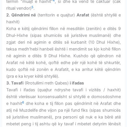
4
termin “muajt e haxhit”
, si dhe ka vend të caktuar (cak
5
ritual vendor)
.
2. Qëndrimi në
(territorin e quajtur)
Arafat
(është shtyllë e
haxhit)
Koha e këtij qëndrimi fillon në mesditën (zenitin) e ditës 9
Dhul-Hixhe (sipas shumicës së juristëve muslimanë) dhe
zgjat deri në agimin e ditës së kurbanit (10 Dhul Hixhe),
teksa medh’hebi hanbeli është i mendimit se kjo kohë fillon
në agimin e ditës 9 Dhul Hixhe. Kushdo që qëndron në
Arafat në këtë kohë, qoftë edhe për një kohë të shkurtër,
kudo qoftë në zonën e Arafatit, e ka arritur këtë qëndrim
(pra e ka kryer këtë shtyllë).
3. Tavafi
(Rrotullimi rreth Qabes)
i ifadas
Tavafi i ifadas (quajtur ndryshe tavafi i vizitës / haxhit)
është vlerësuar konsensualisht si shtyllë e domosdoshme
6
e haxhit
dhe koha e tij fillon pas qëndrimit në Arafat dhe
atij në Muzdelife dhe vijon pa një fund fiks (sipas shumicës
së juristëve muslimanë), pra personi që nuk e ka bërë atë
mbetet peng i tij ashtu që ky tavaf i mbetet detyrim lënësit