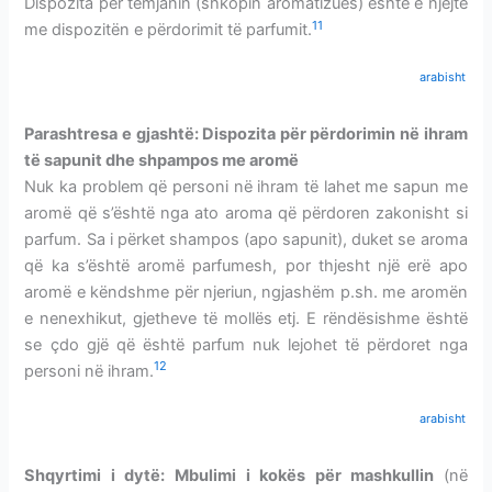
Dispozita për temjanin (shkopin aromatizues) është e njëjtë
11
me dispozitën e përdorimit të parfumit.
arabisht
Parashtresa e gjashtë: Dispozita për përdorimin në ihram
të sapunit dhe shpampos me aromë
Nuk ka problem që personi në ihram të lahet me sapun me
aromë që s’është nga ato aroma që përdoren zakonisht si
parfum. Sa i përket shampos (apo sapunit), duket se aroma
që ka s’është aromë parfumesh, por thjesht një erë apo
aromë e këndshme për njeriun, ngjashëm p.sh. me aromën
e nenexhikut, gjetheve të mollës etj. E rëndësishme është
se çdo gjë që është parfum nuk lejohet të përdoret nga
12
personi në ihram.
arabisht
Shqyrtimi i dytë:
Mbulimi i kokës për mashkullin
(në