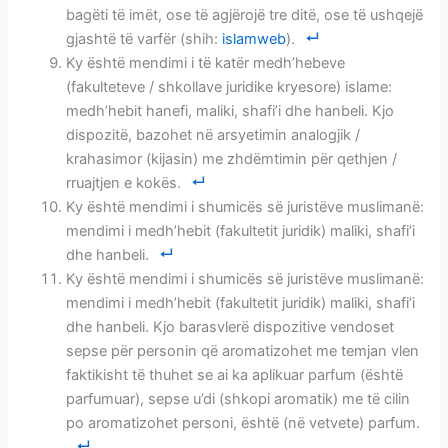
bagëti të imët, ose të agjërojë tre ditë, ose të ushqejë
gjashtë të varfër (shih:
islamweb
).
Ky është mendimi i të katër medh’hebeve
(fakulteteve / shkollave juridike kryesore) islame:
medh’hebit hanefi, maliki, shafi’i dhe hanbeli. Kjo
dispozitë, bazohet në arsyetimin analogjik /
krahasimor (kijasin) me zhdëmtimin për qethjen /
rruajtjen e kokës.
Ky është mendimi i shumicës së juristëve muslimanë:
mendimi i medh’hebit (fakultetit juridik) maliki, shafi’i
dhe hanbeli.
Ky është mendimi i shumicës së juristëve muslimanë:
mendimi i medh’hebit (fakultetit juridik) maliki, shafi’i
dhe hanbeli. Kjo barasvlerë dispozitive vendoset
sepse për personin që aromatizohet me temjan vlen
faktikisht të thuhet se ai ka aplikuar parfum (është
parfumuar), sepse u’di (shkopi aromatik) me të cilin
po aromatizohet personi, është (në vetvete) parfum.