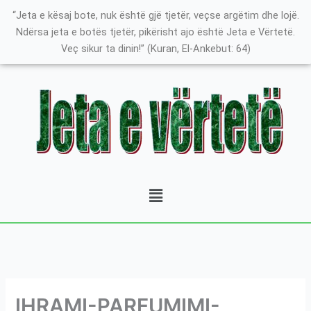
Skip
K
“Jeta e kësaj bote, nuk është gjë tjetër, veçse argëtim dhe lojë.
to
a
Ndërsa jeta e botës tjetër, pikërisht ajo është Jeta e Vërtetë.
content
Veç sikur ta dinin!” (Kuran, El-Ankebut: 64)
t
e
g
o
r
i
t
Menu
ë
e
P
o
s
t
IHRAMI-PARFUMIMI-