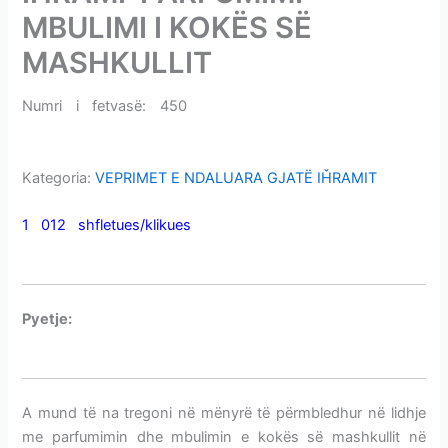
i
MBULIMI I KOKËS SË
m
MASHKULLIT
e
v
Numri i fetvasë: 450
IHRAMI-PARFUMIMI-MBULIMI I
e
KOKËS SË MASHKULLIT
Kategoria:
VEPRIMET E NDALUARA GJATË IȞRAMIT
1 012 shfletues/klikues
IHRAMI-PARFUMIMI-MBULIMI I
KOKËS SË MASHKULLIT
P
yetje:
IHRAMI-PARFUMIMI-MBULIMI I KOKËS SË
MASHKULLIT
A mund të na tregoni në mënyrë të përmbledhur në lidhje
me parfumimin dhe mbulimin e kokës së mashkullit në