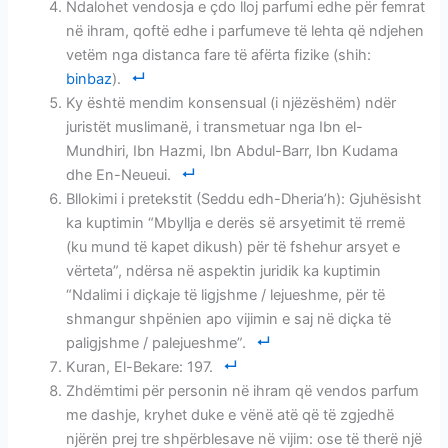
Ndalohet vendosja e çdo lloj parfumi edhe për femrat
në ihram, qoftë edhe i parfumeve të lehta që ndjehen
vetëm nga distanca fare të afërta fizike (shih:
binbaz
).
Ky është mendim konsensual (i njëzëshëm) ndër
juristët muslimanë, i transmetuar nga Ibn el-
Mundhiri, Ibn Hazmi, Ibn Abdul-Barr, Ibn Kudama
dhe En-Neueui.
Bllokimi i pretekstit (Seddu edh-Dheria’h): Gjuhësisht
ka kuptimin “Mbyllja e derës së arsyetimit të rremë
(ku mund të kapet dikush) për të fshehur arsyet e
vërteta”, ndërsa në aspektin juridik ka kuptimin
“Ndalimi i diçkaje të ligjshme / lejueshme, për të
shmangur shpënien apo vijimin e saj në diçka të
paligjshme / palejueshme”.
Kuran, El-Bekare: 197.
Zhdëmtimi për personin në ihram që vendos parfum
me dashje, kryhet duke e vënë atë që të zgjedhë
njërën prej tre shpërblesave në vijim: ose të therë një