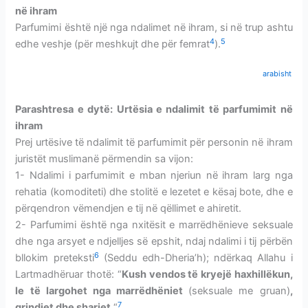
në ihram
Parfumimi është një nga ndalimet në ihram, si në trup ashtu
4
5
edhe veshje (për meshkujt dhe për femrat
).
arabisht
Parashtresa e dytë:
Urtësia e ndalimit të parfumimit në
ihram
Prej urtësive të ndalimit të parfumimit për personin në ihram
juristët muslimanë përmendin sa vijon:
1- Ndalimi i parfumimit e mban njeriun në ihram larg nga
rehatia (komoditeti) dhe stolitë e lezetet e kësaj bote, dhe e
përqendron vëmendjen e tij në qëllimet e ahiretit.
2- Parfumimi është nga nxitësit e marrëdhënieve seksuale
dhe nga arsyet e ndjelljes së epshit, ​​ndaj ndalimi i tij përbën
6
bllokim preteksti
(Seddu edh-Dheria’h); ndërkaq Allahu i
Lartmadhëruar thotë: “
Kush vendos të kryejë haxhillëkun,
le të largohet nga marrëdhëniet
(seksuale me gruan)
,
7
grindjet dhe sharjet.
“