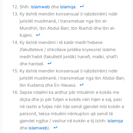
Shih:
islamweb
dhe
islamqa
.
Ky është mendim konsensual (i njëzëshëm) ndër
juristët muslimanë, i transmetuar nga Ibn el-
Mundhiri, Ibn Abdul-Barr, Ibn Rushdi dhe Ibn el-
Kajimi.
Ky është mendimi i të katër medh’hebeve
(fakulteteve / shkollave juridike kryesore) islame:
medh’hebit (fakultetit juridik) hanefi, maliki, shafi’i
dhe hanbeli.
Ky është mendim konsensual (i njëzëshëm) ndër
juristët muslimanë, i transmetuar nga Ibn Abdul-Barr,
Ibn Kudama dhe En-Neueui.
Sepse ndalimi ka ardhur për mbulimin e kokës me
diçka dhe jo për futjen e kokës nën hijen e saj, pasi
në rastin e futjes nën hije sendi gjendet mbi kokën e
personit, teksa mbulimi nënkupton që sendi të
gjendet ngjitur / veshur në kokën e tij (shih:
islamqa
dhe
islamweb
).