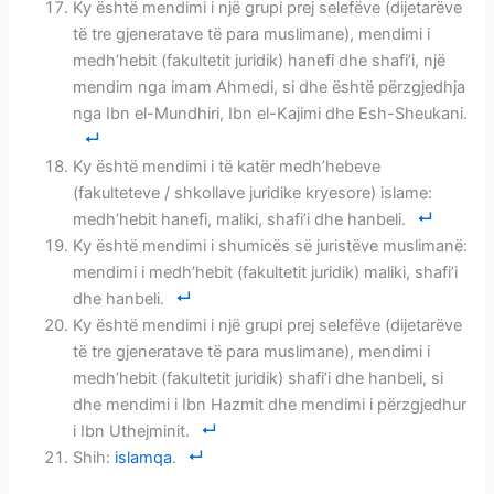
Ky është mendimi i një grupi prej selefëve (dijetarëve
të tre gjeneratave të para muslimane), mendimi i
medh’hebit (fakultetit juridik) hanefi dhe shafi’i, një
mendim nga imam Ahmedi, si dhe është përzgjedhja
nga Ibn el-Mundhiri, Ibn el-Kajimi dhe Esh-Sheukani.
Ky është mendimi i të katër medh’hebeve
(fakulteteve / shkollave juridike kryesore) islame:
medh’hebit hanefi, maliki, shafi’i dhe hanbeli.
Ky është mendimi i shumicës së juristëve muslimanë:
mendimi i medh’hebit (fakultetit juridik) maliki, shafi’i
dhe hanbeli.
Ky është mendimi i një grupi prej selefëve (dijetarëve
të tre gjeneratave të para muslimane), mendimi i
medh’hebit (fakultetit juridik) shafi’i dhe hanbeli, si
dhe mendimi i Ibn Hazmit dhe mendimi i përzgjedhur
i Ibn Uthejminit.
Shih:
islamqa
.