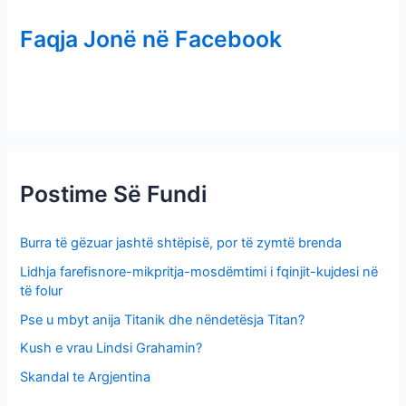
r
Faqja Jonë në Facebook
c
h
f
o
r
:
Postime Së Fundi
Burra të gëzuar jashtë shtëpisë, por të zymtë brenda
Lidhja farefisnore-mikpritja-mosdëmtimi i fqinjit-kujdesi në
të folur
Pse u mbyt anija Titanik dhe nëndetësja Titan?
Kush e vrau Lindsi Grahamin?
Skandal te Argjentina