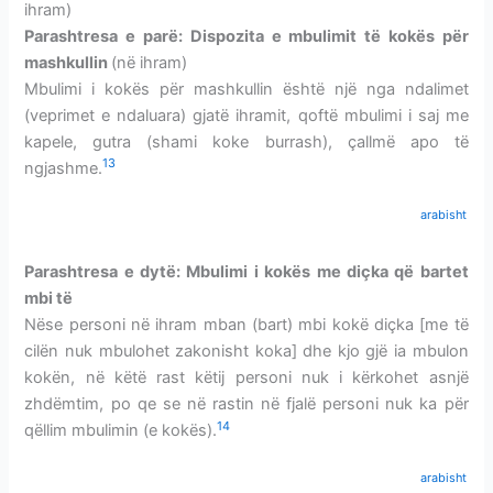
ihram)
Parashtresa e parë: Dispozita e mbulimit të kokës për
mashkullin
(në ihram)
Mbulimi i kokës për mashkullin është një nga ndalimet
(veprimet e ndaluara) gjatë ihramit, qoftë mbulimi i saj me
kapele, gutra (shami koke burrash), çallmë apo të
13
ngjashme.
arabisht
Parashtresa e dytë: Mbulimi i kokës me diçka që bartet
mbi të
Nëse personi në ihram mban (bart) mbi kokë diçka [me të
cilën nuk mbulohet zakonisht koka] dhe kjo gjë ia mbulon
kokën, në këtë rast këtij personi nuk i kërkohet asnjë
zhdëmtim, po qe se në rastin në fjalë personi nuk ka për
14
qëllim mbulimin (e kokës).
arabisht