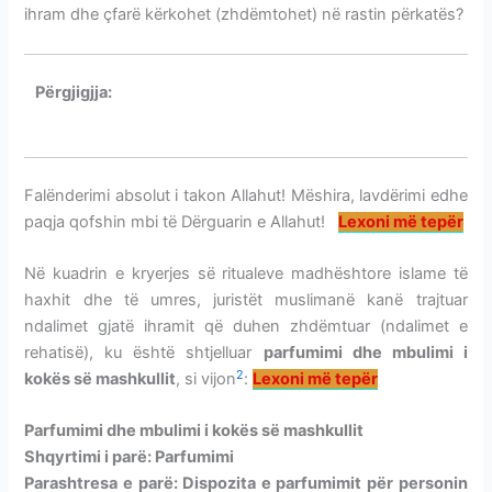
ihram dhe çfarë kërkohet (zhdëmtohet) në rastin përkatës?
Përgjigjja:
IHRAMI-PARFUMIMI-MBULIMI I KOKËS SË
MASHKULLIT
Falënderimi absolut i takon Allahut! Mëshira, lavdërimi edhe
paqja qofshin mbi të Dërguarin e Allahut!
Lexoni më tepër
Në kuadrin e kryerjes së ritualeve madhështore islame të
haxhit dhe të umres, juristët muslimanë kanë trajtuar
ndalimet gjatë ihramit që duhen zhdëmtuar (ndalimet e
rehatisë), ku është shtjelluar
parfumimi dhe mbulimi i
2
kokës së mashkullit
,
si vijon
:
Lexoni më tepër
Parfumimi dhe mbulimi i kokës së mashkullit
Shqyrtimi i parë: Parfumimi
Parashtresa e
parë:
Dispozita e parfumimit për personin