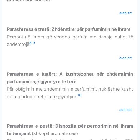
arabisht
Parashtresa e tretë: Zhdëmtimi
për parfumimin në ihram
Personi në ihram që vendos parfum me dashje duhet të
8
9
zhdëmtojë
.
arabisht
Parashtresa e katërt: A kushtëzohet për zhdëmtimin
parfumimi i një gjymtyre të tërë
Për obligimin me zhdëmtimin e parfumimit nuk është kusht
10
që të parfumohet e tërë gjymtyra.
arabisht
Parashtresa e pestë: Dispozita për përdorimin në ihram
të temjanit
(shkopit aromatizues)