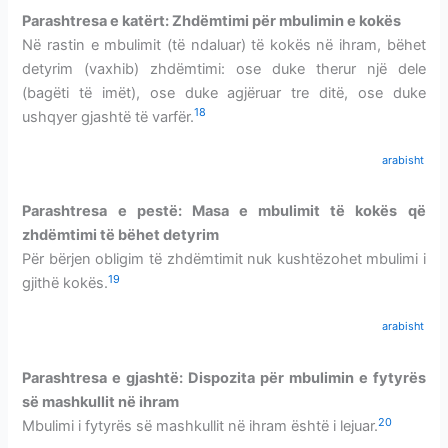
Parashtresa e katërt:
Zhdëmtimi për mbulimin e kokës
Në rastin e mbulimit (të ndaluar) të kokës në ihram, bëhet
detyrim (vaxhib) zhdëmtimi: ose duke therur një dele
(bagëti të imët), ose duke agjëruar tre ditë, ose duke
18
ushqyer gjashtë të varfër.
arabisht
Parashtresa e pestë: Masa e mbulimit të kokës që
zhdëmtimi të bëhet detyrim
Për bërjen obligim të zhdëmtimit nuk kushtëzohet mbulimi i
19
gjithë kokës.
arabisht
Parashtresa e gjashtë: Dispozita për mbulimin e fytyrës
së mashkullit
në ihram
20
Mbulimi i fytyrës së mashkullit në ihram është i lejuar.