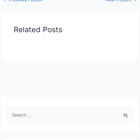
Related Posts
S
e
a