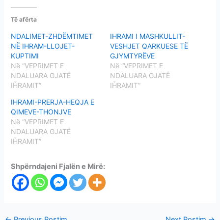
Të afërta
NDALIMET-ZHDËMTIMET
IHRAMI I MASHKULLIT-
NË IHRAM-LLOJET-
VESHJET QARKUESE TË
KUPTIMI
GJYMTYRËVE
Në “VEPRIMET E
Në “VEPRIMET E
NDALUARA GJATË
NDALUARA GJATË
IȞRAMIT”
IȞRAMIT”
IHRAMI-PRERJA-HEQJA E
QIMEVE-THONJVE
Në “VEPRIMET E
NDALUARA GJATË
IȞRAMIT”
Shpërndajeni Fjalën e Mirë:
←
Previous Postim
Next Postim
→