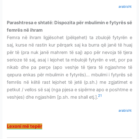
arabisht
Parashtresa e shtatë: Dispozita për mbulimin e fytyrës së
femrës në ihram
Femra në ihram ligjësohet (pëlqehet) ta zbulojë fytyrën e
saj, kurse në rastin kur përqark saj ka burra që janë të huaj
për të (pra nuk janë mahrem të saj) apo për nevoja të tjera
serioze të saj, asaj i lejohet ta mbulojë fytyrën e vet, por pa
nikab dhe pa perçe (apo veshje të tjera të ngjashme të
qepura enkas për mbulimin e fytyrës)… mbulimi i fytyrës së
femrës në këtë rast lejohet të jetë (p.sh.) me zgjatimet e
petkut / vellos së saj (nga pjesa e sipërme apo e poshtme e
21
veshjes) dhe ngjashëm [p.sh. me shall etj.].
arabisht
Lexoni më tepër