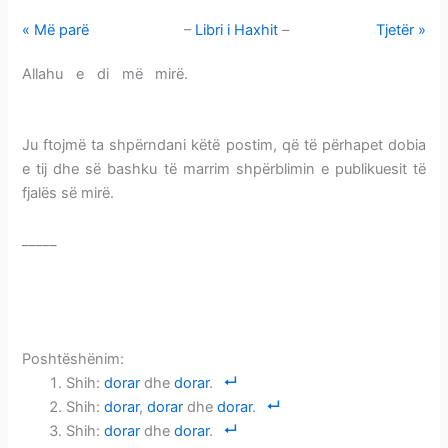
« Më parë
–
Libri i Haxhit
–
Tjetër »
Allahu e di më mirë.
IHRAMI-PARFUMIMI-MBULIMI I
KOKËS SË MASHKULLIT
Ju ftojmë ta shpërndani këtë postim, që të përhapet dobia
e tij dhe së bashku të marrim shpërblimin e publikuesit të
fjalës së mirë.
_____
IHRAMI-PARFUMIMI-MBULIMI I KOKËS SË
MASHKULLIT
IHRAMI-PARFUMIMI-MBULIMI I KOKËS SË MASHKULLIT
Poshtëshënim:
Shih:
dorar
dhe
dorar
.
Shih:
dorar
,
dorar
dhe
dorar
.
Shih:
dorar
dhe
dorar
.