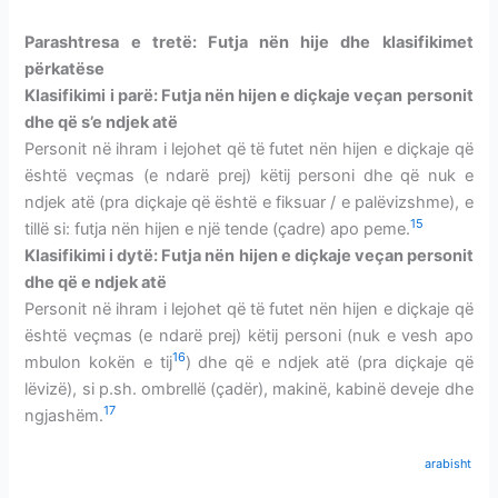
Parashtresa e tretë: Futja nën hije dhe klasifikimet
përkatëse
Klasifikimi i parë: Futja nën hijen e diçkaje veçan personit
dhe që s’e ndjek atë
Personit në ihram i lejohet që të futet nën hijen e diçkaje që
është veçmas (e ndarë prej) këtij personi dhe që nuk e
ndjek atë (pra diçkaje që është e fiksuar / e palëvizshme), e
15
tillë si: futja nën hijen e një tende (çadre) apo peme.
Klasifikimi i dytë: Futja nën hijen e diçkaje veçan personit
dhe që e ndjek atë
Personit në ihram i lejohet që të futet nën hijen e diçkaje që
është veçmas (e ndarë prej) këtij personi (nuk e vesh apo
16
mbulon kokën e tij
) dhe që e ndjek atë (pra diçkaje që
lëvizë), si p.sh. ombrellë (çadër), makinë, kabinë deveje dhe
17
ngjashëm.
arabisht