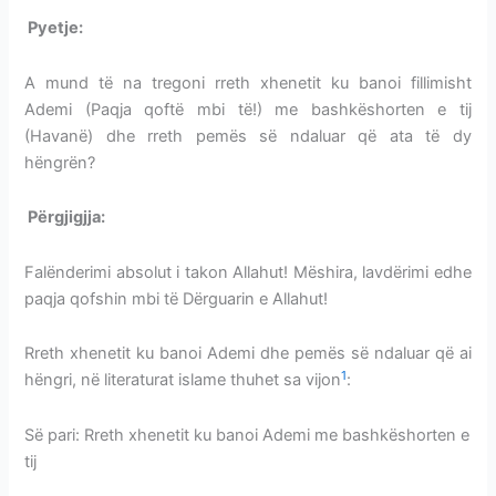
Pyetje:
XHENETI KU BANOI FILLIMISHT ADEMI
A mund të na tregoni rreth xhenetit ku banoi fillimisht
Ademi (Paqja qoftë mbi të!) me bashkëshorten e tij
(Havanë) dhe rreth pemës së ndaluar që ata të dy
hëngrën?
Përgjigjja:
XHENETI KU BANOI FILLIMISHT ADEMI
Falënderimi absolut i takon Allahut! Mëshira, lavdërimi edhe
paqja qofshin mbi të Dërguarin e Allahut!
Rreth xhenetit ku banoi Ademi dhe pemës së ndaluar që ai
1
hëngri, në literaturat islame thuhet sa vijon
:
Së pari: Rreth xhenetit ku banoi Ademi me bashkëshorten e
tij