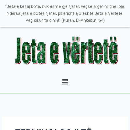
Skip
K
“Jeta e kësaj bote, nuk është gjë tjetër, veçse argëtim dhe lojë.
to
a
Ndërsa jeta e botës tjetër, pikërisht ajo është Jeta e Vërtetë.
content
Veç sikur ta dinin!” (Kuran, El-Ankebut: 64)
t
e
g
o
r
i
t
Menu
ë
e
P
o
s
t