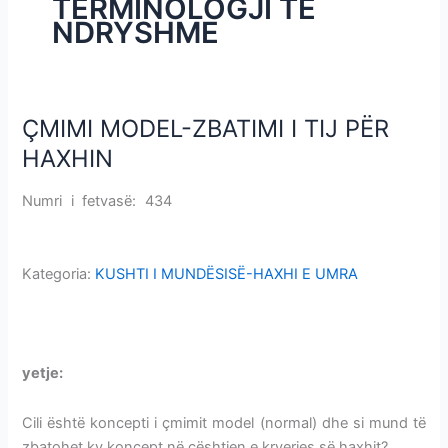
TERMINOLOGJI TË
i
NDRYSHME
m
e
v
e
ÇMIMI MODEL-ZBATIMI I TIJ PËR
ÇMIMI
MODEL-
HAXHIN
ZBATIMI
I
Numri i fetvasë: 434
ÇMIMI MODEL-ZBATIMI I TIJ PËR
TIJ
HAXHIN
PËR
HAXHIN
Kategoria:
KUSHTI I MUNDËSISË-HAXHI E UMRA
ÇMIMI MODEL-ZBATIMI I TIJ PËR HAXHIN
yetje:
ÇMIMI MODEL-ZBATIMI I TIJ PËR HAXHIN
Cili është koncepti i çmimit model (normal) dhe si mund të
zbatohet ky koncept në çështjen e kryerjes së haxhit?