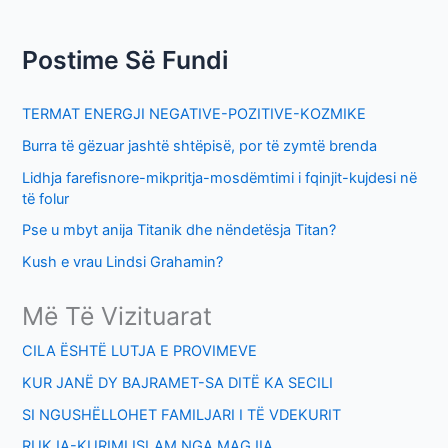
c
h
Postime Së Fundi
f
o
TERMAT ENERGJI NEGATIVE-POZITIVE-KOZMIKE
r
Burra të gëzuar jashtë shtëpisë, por të zymtë brenda
:
Lidhja farefisnore-mikpritja-mosdëmtimi i fqinjit-kujdesi në
të folur
Pse u mbyt anija Titanik dhe nëndetësja Titan?
Kush e vrau Lindsi Grahamin?
Më Të Vizituarat
CILA ËSHTË LUTJA E PROVIMEVE
KUR JANË DY BAJRAMET-SA DITË KA SECILI
SI NGUSHËLLOHET FAMILJARI I TË VDEKURIT
RUKJA-KURIMI ISLAM NGA MAGJIA