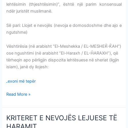
lehtësimin (thjeshtësimin)”, është një parim konsensual
ndër juristët muslimanë.
Së pari: Llojet e nevojës (nevoja e domosdoshme dhe ajo e
ngutshme)
Vështirësia (në arabisht “El-Meshekka / EL-MESHEǨ-ǨAH”)
ose ngushtimi (në arabisht “El-Haraxh / EL-ȞARAXH”), që
tërheqin apo përligjin dispozita lehtësuese në sheriat (ligjin
islam), janë dy llojesh:
Lexoni më tepër
Read More »
KRITERET E NEVOJËS LEJUESE TË
KRITERET
E
HARAMIT