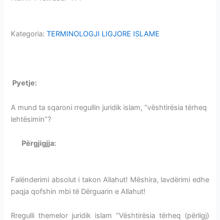
LEHTËSIMIN
LEHTËSIMIN
Kategoria:
TERMINOLOGJI LIGJORE ISLAME
VËSHTIRËSIA QË TËRHEQ-PËRLIGJ LEHTËSIMIN
P
yetje:
VËSHTIRËSIA QË TËRHEQ-PËRLIGJ LEHTËSIMIN
A mund ta sqaroni rregullin juridik islam, “vështirësia tërheq
lehtësimin”?
Përgjigjja:
VËSHTIRËSIA QË TËRHEQ-PËRLIGJ
LEHTËSIMIN
Falënderimi absolut i takon Allahut! Mëshira, lavdërimi edhe
paqja qofshin mbi të Dërguarin e Allahut!
Rregulli themelor juridik islam “Vështirësia tërheq (përligj)