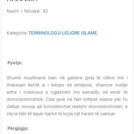
NEVOJËS
LEJUESE
Numri i fetvasë: 82
KRITERET E NEVOJËS LEJUESE TË
TË
HARAMIT
HARAMIT
Kategoria:
TERMINOLOGJI LIGJORE ISLAME
KRITERET E NEVOJËS LEJUESE TË HARAMIT
P
yetje:
KRITERET E NEVOJËS LEJUESE TË HARAMIT
Shumë muslimanë bien në gabime (prej të cilëve më i
theksuari është ai i blerjes së shtëpive, xhamive madje
edhe i makinave a ngjashëm me kamatë), në emër të
domodoshmërisë. Cilat janë në fakt kriteret islame për t’u
dalluar nevoja që konsiderohet realisht domosdoshmëri, e
cila ia bën të lejuar njeriut të kryej një haram të caktuar
Përgjigjja:
KRITERET E NEVOJËS LEJUESE TË HARAMIT