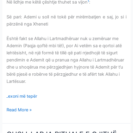
1
Në lidhje me këtë çështje thuhet sa vijon
:
Së pari: Ademi u soll në tokë për mirëmbatjen e saj, jo si i
përzënë nga Xheneti
Është fakt se Allahu i Lartmadhëruar nuk u zemëruar me
Ademin (Paqja qoftë mbi të!), por Ai vetëm sa e qortoi atë
lehtësisht, në një formë të tillë që pati rrjedhojë të sigurt
pendimin e Ademit që u pranua nga Allahu i Lartmadhëruar
dhe u shoqërua me përzgjedhjen hyjnore të Ademit për t’u
bërë pjesë e robërve të përzgjedhur e të afërt tek Allahu i
Lartësuar.
Lexoni më tepër
Read More »