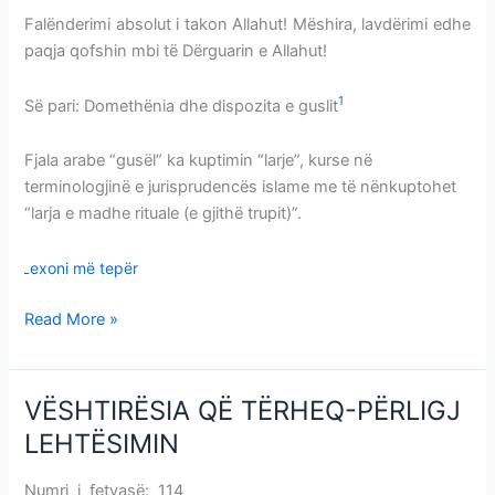
Falënderimi absolut i takon Allahut! Mëshira, lavdërimi edhe
paqja qofshin mbi të Dërguarin e Allahut!
1
Së pari: Domethënia dhe dispozita e guslit
Fjala arabe “gusël” ka kuptimin “larje”, kurse në
terminologjinë e jurisprudencës islame me të nënkuptohet
“larja e madhe rituale (e gjithë trupit)”.
Lexoni më tepër
Read More »
VËSHTIRËSIA QË TËRHEQ-PËRLIGJ
VËSHTIRËSIA
QË
LEHTËSIMIN
TËRHEQ-
PËRLIGJ
Numri i fetvasë: 114
VËSHTIRËSIA QË TËRHEQ-PËRLIGJ