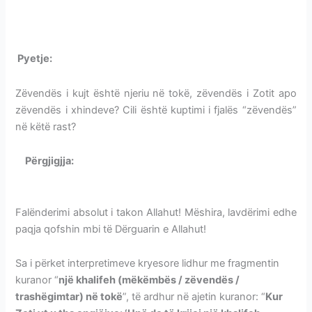
NJERIU ZËVENDËS-TRASHËGIMTAR NË TOKË
Pyetje:
NJERIU ZËVENDËS-TRASHËGIMTAR NË TOKË
Zëvendës i kujt është njeriu në tokë, zëvendës i Zotit apo
zëvendës i xhindeve? Cili është kuptimi i fjalës “zëvendës”
në këtë rast?
Përgjigjja:
NJERIU ZËVENDËS-TRASHËGIMTAR NË
TOKË
Falënderimi absolut i takon Allahut! Mëshira, lavdërimi edhe
paqja qofshin mbi të Dërguarin e Allahut!
Sa i përket interpretimeve kryesore lidhur me fragmentin
kuranor “
një khalifeh (mëkëmbës / zëvendës /
trashëgimtar) në tokë
”, të ardhur në ajetin kuranor: “
Kur