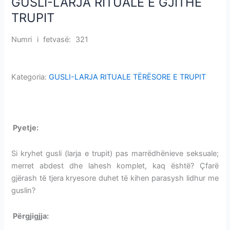
GUSLI-LARJA RITUALE E GJITHË
GUSLI-
LARJA
TRUPIT
RITUALE
E
Numri i fetvasë: 321
GUSLI-LARJA RITUALE E GJITHË
GJITHË
TRUPIT
TRUPIT
Kategoria:
GUSLI-LARJA RITUALE TËRËSORE E TRUPIT
GUSLI-LARJA RITUALE E GJITHË TRUPIT
P
yetje:
GUSLI-LARJA RITUALE E GJITHË TRUPIT
Si kryhet gusli (larja e trupit) pas marrëdhënieve seksuale;
merret abdest dhe lahesh komplet, kaq është? Çfarë
gjërash të tjera kryesore duhet të kihen parasysh lidhur me
guslin?
Përgjigjja:
GUSLI-LARJA RITUALE E GJITHË TRUPIT