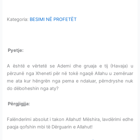
JO
DËBUAR
I
DËBUAR
Kategoria:
BESIMI NË PROFETËT
ADEMI NË TOKË MIRËMBAJTËS JO I DËBUAR
Pyetje:
ADEMI NË TOKË MIRËMBAJTËS JO I DËBUAR
A është e vërtetë se Ademi dhe gruaja e tij (Havaja) u
përzunë nga Xheneti për në tokë ngaqë Allahu u zemëruar
me ata kur hëngrën nga pema e ndaluar, përndryshe nuk
do dëboheshin nga aty?
Përgjigjja:
ADEMI NË TOKË MIRËMBAJTËS JO I DËBUAR
Falënderimi absolut i takon Allahut! Mëshira, lavdërimi edhe
paqja qofshin mbi të Dërguarin e Allahut!