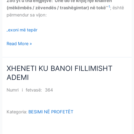
Zoti yt u tha engjëjve: ‘Unë do të krijoj një khalifeh
1
(mëkëmbës / zëvendës / trashëgimtar) në tokë
’”
; është
përmendur sa vijon:
Lexoni më tepër
Read More »
XHENETI KU BANOI FILLIMISHT
XHENETI
KU
ADEMI
BANOI
FILLIMISHT
Numri i fetvasë: 364
XHENETI KU BANOI FILLIMISHT
ADEMI
ADEMI
Kategoria:
BESIMI NË PROFETËT
XHENETI KU BANOI FILLIMISHT ADEMI