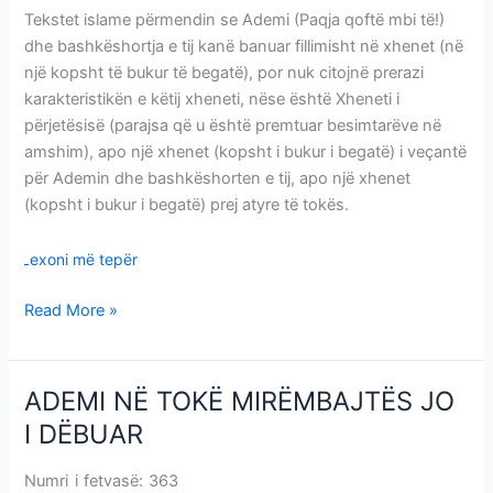
Tekstet islame përmendin se Ademi (Paqja qoftë mbi të!)
dhe bashkëshortja e tij kanë banuar fillimisht në xhenet (në
një kopsht të bukur të begatë), por nuk citojnë prerazi
karakteristikën e këtij xheneti, nëse është Xheneti i
përjetësisë (parajsa që u është premtuar besimtarëve në
amshim), apo një xhenet (kopsht i bukur i begatë) i veçantë
për Ademin dhe bashkëshorten e tij, apo një xhenet
(kopsht i bukur i begatë) prej atyre të tokës.
Lexoni më tepër
Read More »
ADEMI NË TOKË MIRËMBAJTËS JO
ADEMI
NË
I DËBUAR
TOKË
MIRËMBAJTËS
Numri i fetvasë: 363
ADEMI NË TOKË MIRËMBAJTËS JO I