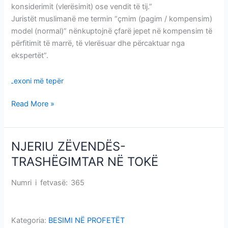
konsiderimit (vlerësimit) ose vendit të tij.”
Juristët muslimanë me termin “
çmim (pagim / kompensim)
model (normal)
” nënkuptojnë çfarë jepet në kompensim të
përfitimit të marrë, të vlerësuar dhe përcaktuar nga
ekspertët”
.
Lexoni më tepër
Read More »
NJERIU ZËVENDËS-
NJERIU
ZËVENDËS-
TRASHËGIMTAR NË TOKË
TRASHËGIMTAR
NË
Numri i fetvasë: 365
NJERIU ZËVENDËS-TRASHËGIMTAR
TOKË
NË TOKË
Kategoria:
BESIMI NË PROFETËT