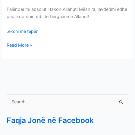
Falënderimi absolut i takon Allahut! Mëshira, lavdërimi edhe
paqja qofshin mbi të Dërguarin e Allahut!
Lexoni më tepër
Read More »
S
e
Faqja Jonë në Facebook
a
r