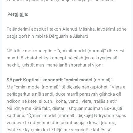
Përgjigjja:
ÇMIMI MODEL-ZBATIMI I TIJ PËR HAXHIN
Falënderimi absolut i takon Allahut! Mëshira, lavdërimi edhe
paqja qofshin mbi të Dërguarin e Allahut!
Në lidhje me konceptin e “çmimit model (normal)” dhe sesi
mund të zbatohet ky koncept në çështjen e kryerjes së
haxhit, juristët muslimanë janë shprehur si vijon:
Së pari: Kuptimi i
konceptit “çmimi model
(normal)
“
Me “çmim model (normal)” të diçkaje nënkuptohet: “Vlera e
përllogaritur e një sendi, duke marrë parasysh gjithçka që
ndikon në këtë, si p.sh.: koha, vendi, vlera, rrallësia etj.”
Në lidhje me këtë fakt, dijetari i shquar musliman Es-Sujuti
ka thënë: “[Çmimi model (normal) i diçkaje] Ndryshon sipas
vendeve të ndryshme dhe përmbushja e kësaj [norme]
është se ky çmim ka të bëjë me veçorinë e kohës së