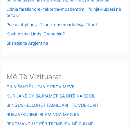
Lidhja farefisnore-mikpritja-mosdëmtimi i fqinjit-kujdesi në
të folur
Pse u mbyt anija Titanik dhe nëndetësja Titan?
Kush e vrau Lindsi Grahamin?
Skandal te Argjentina
Më Të Vizituarat
CILA ËSHTË LUTJA E PROVIMEVE
KUR JANË DY BAJRAMET-SA DITË KA SECILI
SI NGUSHËLLOHET FAMILJARI I TË VDEKURIT
RUKJA-KURIMI ISLAM NGA MAGJIA
REKOMANDIME PËR TREMBJEN NË GJUMË