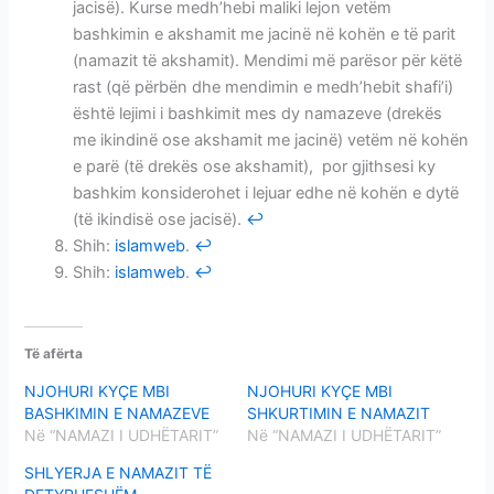
jacisë). Kurse medh’hebi maliki lejon vetëm
bashkimin e akshamit me jacinë në kohën e të parit
(namazit të akshamit). Mendimi më parësor për këtë
rast (që përbën dhe mendimin e medh’hebit shafi’i)
është lejimi i bashkimit mes dy namazeve (drekës
me ikindinë ose akshamit me jacinë) vetëm në kohën
e parë (të drekës ose akshamit), por gjithsesi ky
bashkim konsiderohet i lejuar edhe në kohën e dytë
(të ikindisë ose jacisë).
↩
Shih:
islamweb
.
↩
Shih:
islamweb
.
↩
Të afërta
NJOHURI KYÇE MBI
NJOHURI KYÇE MBI
BASHKIMIN E NAMAZEVE
SHKURTIMIN E NAMAZIT
Në “NAMAZI I UDHËTARIT”
Në “NAMAZI I UDHËTARIT”
SHLYERJA E NAMAZIT TË