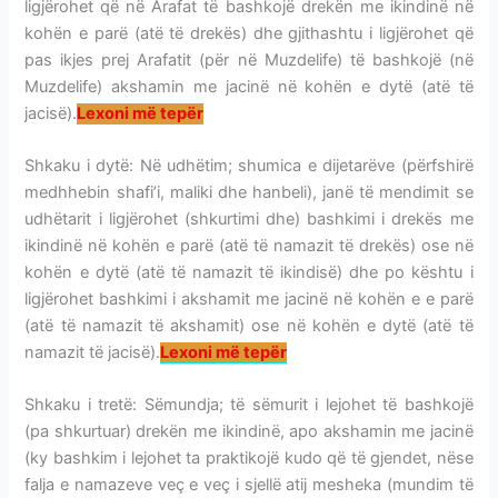
ligjërohet që në Arafat të bashkojë drekën me ikindinë në
kohën e parë (atë të drekës) dhe gjithashtu i ligjërohet që
pas ikjes prej Arafatit (për në Muzdelife) të bashkojë (në
Muzdelife) akshamin me jacinë në kohën e dytë (atë të
jacisë).
Lexoni më tepër
Shkaku i dytë: Në udhëtim; shumica e dijetarëve (përfshirë
medhhebin shafi’i, maliki dhe hanbeli), janë të mendimit se
udhëtarit i ligjërohet (shkurtimi dhe) bashkimi i drekës me
ikindinë në kohën e parë (atë të namazit të drekës) ose në
kohën e dytë (atë të namazit të ikindisë) dhe po kështu i
ligjërohet bashkimi i akshamit me jacinë në kohën e e parë
(atë të namazit të akshamit) ose në kohën e dytë (atë të
namazit të jacisë).
Lexoni më tepër
Shkaku i tretë: Sëmundja; të sëmurit i lejohet të bashkojë
(pa shkurtuar) drekën me ikindinë, apo akshamin me jacinë
(ky bashkim i lejohet ta praktikojë kudo që të gjendet, nëse
falja e namazeve veç e veç i sjellë atij mesheka (mundim të