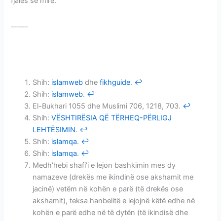
fjalës së mirë.
_____
SHKAQET E BASHKIMIT TË NAMAZEVE FARZ
SHKAQET E BASHKIMIT TË NAMAZEVE FARZ
Shih:
islamweb
dhe
fikhguide
.
↩
Shih:
islamweb
.
↩
El-Bukhari 1055 dhe Muslimi 706, 1218, 703.
↩
Shih:
VËSHTIRËSIA QË TËRHEQ-PËRLIGJ
LEHTËSIMIN
.
↩
Shih:
islamqa
.
↩
Shih:
islamqa
.
↩
Medh’hebi shafi’i e lejon bashkimin mes dy
namazeve (drekës me ikindinë ose akshamit me
jacinë) vetëm në kohën e parë (të drekës ose
akshamit), teksa hanbelitë e lejojnë këtë edhe në
kohën e parë edhe në të dytën (të ikindisë dhe