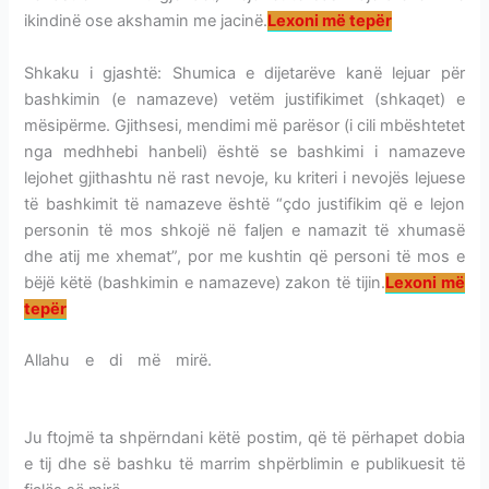
ikindinë ose akshamin me jacinë.
Lexoni më tepër
Shkaku i gjashtë: Shumica e dijetarëve kanë lejuar për
bashkimin (e namazeve) vetëm justifikimet (shkaqet) e
mësipërme. Gjithsesi, mendimi më parësor (i cili mbështetet
nga medhhebi hanbeli) është se bashkimi i namazeve
lejohet gjithashtu në rast nevoje, ku kriteri i nevojës lejuese
të bashkimit të namazeve është “çdo justifikim që e lejon
personin të mos shkojë në faljen e namazit të xhumasë
dhe atij me xhemat”, por me kushtin që personi të mos e
bëjë këtë (bashkimin e namazeve) zakon të tijin.
Lexoni më
tepër
Allahu e di më mirë.
SHKAQET E BASHKIMIT TË
NAMAZEVE FARZ
Ju ftojmë ta shpërndani këtë postim, që të përhapet dobia
e tij dhe së bashku të marrim shpërblimin e publikuesit të