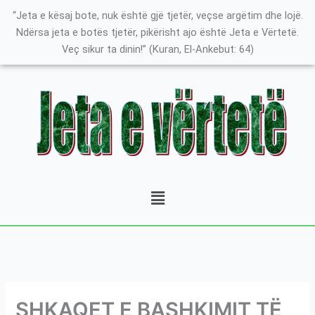
Skip
K
“Jeta e kësaj bote, nuk është gjë tjetër, veçse argëtim dhe lojë.
to
a
Ndërsa jeta e botës tjetër, pikërisht ajo është Jeta e Vërtetë.
content
Veç sikur ta dinin!” (Kuran, El-Ankebut: 64)
t
e
g
o
r
i
t
Menu
ë
e
P
o
s
t
SHKAQET E BASHKIMIT TË