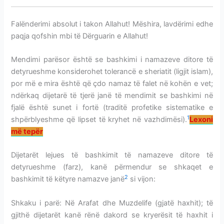
Falënderimi absolut i takon Allahut! Mëshira, lavdërimi edhe
paqja qofshin mbi të Dërguarin e Allahut!
Mendimi parësor është se bashkimi i namazeve ditore të
detyrueshme konsiderohet tolerancë e sheriatit (ligjit islam),
por më e mira është që çdo namaz të falet në kohën e vet;
ndërkaq dijetarë të tjerë janë të mendimit se bashkimi në
fjalë është sunet i fortë (traditë profetike sistematike e
1
shpërblyeshme që lipset të kryhet në vazhdimësi).
Lexoni
më tepër
Dijetarët lejues të bashkimit të namazeve ditore të
detyrueshme (farz), kanë përmendur se shkaqet e
2
bashkimit të këtyre namazve janë
si vijon:
Shkaku i parë: Në Arafat dhe Muzdelife (gjatë haxhit); të
gjithë dijetarët kanë rënë dakord se kryerësit të haxhit i