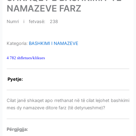
i
NAMAZEVE FARZ
m
e
Numri i fetvasë: 238
SHKAQET E BASHKIMIT TË
v
NAMAZEVE FARZ
e
Kategoria:
BASHKIMI I NAMAZEVE
4 782 shfletues/klikues
SHKAQET E BASHKIMIT TË NAMAZEVE FARZ
P
yetje:
SHKAQET E BASHKIMIT TË NAMAZEVE FARZ
Cilat janë shkaqet apo rrethanat në të cilat lejohet bashkimi
mes dy namazeve ditore farz (të detyrueshme)?
Përgjigjja:
SHKAQET E BASHKIMIT TË NAMAZEVE FARZ