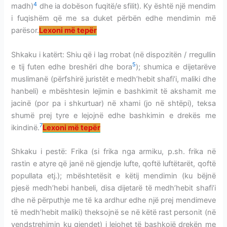
4
madh)
dhe ia dobëson fuqitë/e sfilit). Ky është një mendim
i fuqishëm që me sa duket përbën edhe mendimin më
parësor.
Lexoni më tepër
Shkaku i katërt: Shiu që i lag rrobat (në dispozitën / rregullin
5
e tij futen edhe breshëri dhe bora
); shumica e dijetarëve
muslimanë (përfshirë juristët e medh’hebit shafi’i, maliki dhe
hanbeli) e mbështesin lejimin e bashkimit të akshamit me
jacinë (por pa i shkurtuar) në xhami (jo në shtëpi), teksa
shumë prej tyre e lejojnë edhe bashkimin e drekës me
7
ikindinë.
Lexoni më tepër
Shkaku i pestë: Frika (si frika nga armiku, p.sh. frika në
rastin e atyre që janë në gjendje lufte, qoftë luftëtarët, qoftë
popullata etj.); mbështetësit e këtij mendimin (ku bëjnë
pjesë medh’hebi hanbeli, disa dijetarë të medh’hebit shafi’i
dhe në përputhje me të ka ardhur edhe një prej mendimeve
të medh’hebit maliki) theksojnë se në këtë rast personit (në
vendstrehimin ku gjendet) i lejohet të bashkojë drekën me