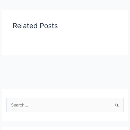
Related Posts
S
e
a