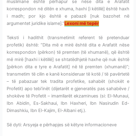
muslimane është përhapur se nëse dita e Arafatit
korrespondon në ditën e xhuma, haxhi [i këtillë] është haxh
i madh; por kjo është e pabazë [nuk bazohet në
argumentet juridike islame].”
Lexoni më tepër
Teksti i hadithit (transmetimit referent të pretenduar
profetik) është: “Dita më e mirë është dita e Arafatit nëse
korrespondon (përkon) të premten (të xhumanë), që është
më mirë [haxhi i këtillë] se shtatëdhjetë haxhe që nuk është
[përkon dita e tyre e Arafatit] në të premten (xhumanë)”;
transmetim të cilin e kanë konsideruar të kotë / të pavërtetë
– të pabazuar tek tradita profetike, sahabët (shokët e
Profetit) apo tebi’inët (dijetarët e gjeneratës pas sahabëve /
shokëve të Profetit – imamllarët ekzaminues (si: El-Munaui,
Ibn Abidin, Es-Sakhaui, Ibn Haxheri, Ibn Nasirudin Ed-
Dimashkiu, Ibn El-Kajim, El-Albani etj.).
Së dyti: Arsyeja e përhapjes së këtyre informacioneve