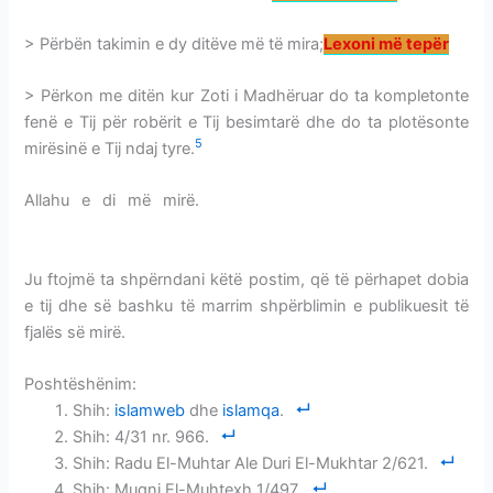
> Përbën takimin e dy ditëve më të mira;
Lexoni më tepër
> Përkon me ditën kur Zoti i Madhëruar do ta kompletonte
fenë e Tij për robërit e Tij besimtarë dhe do ta plotësonte
5
mirësinë e Tij ndaj tyre.
Allahu e di më mirë.
KUR DITA E ARAFATIT BIE TË
PREMTEN-VLERA
Ju ftojmë ta shpërndani këtë postim, që të përhapet dobia
e tij dhe së bashku të marrim shpërblimin e publikuesit të
fjalës së mirë.
Poshtëshënim:
Shih:
islamweb
dhe
islamqa
.
Shih: 4/31 nr. 966.
Shih: Radu El-Muhtar Ale Duri El-Mukhtar 2/621.
Shih: Mugni El-Muhtexh 1/497.