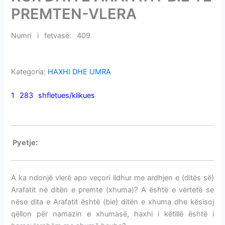
i
PREMTEN-VLERA
m
e
Numri i fetvasë: 409
KUR DITA E ARAFATIT BIE TË
v
PREMTEN-VLERA
e
Kategoria:
HAXHI DHE UMRA
1 283 shfletues/klikues
KUR DITA E ARAFATIT BIE TË
PREMTEN-VLERA
P
yetje:
KUR DITA E ARAFATIT BIE TË PREMTEN-VLERA
A ka ndonjë vlerë apo veçori lidhur me ardhjen e (ditës së)
Arafatit në ditën e premte (xhuma)? A është e vërtetë se
nëse dita e Arafatit është (bie) ditën e xhuma dhe kësisoj
qëllon për namazin e xhumasë, haxhi i këtillë është i