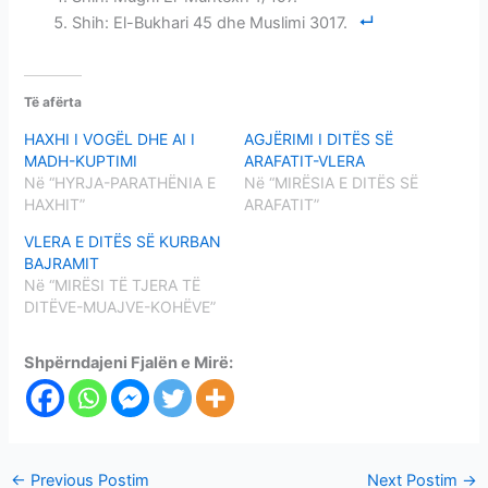
Shih: El-Bukhari 45 dhe Muslimi 3017.
Të afërta
HAXHI I VOGËL DHE AI I
AGJËRIMI I DITËS SË
MADH-KUPTIMI
ARAFATIT-VLERA
Në “HYRJA-PARATHËNIA E
Në “MIRËSIA E DITËS SË
HAXHIT”
ARAFATIT”
VLERA E DITËS SË KURBAN
BAJRAMIT
Në “MIRËSI TË TJERA TË
DITËVE-MUAJVE-KOHËVE”
Shpërndajeni Fjalën e Mirë:
←
Previous Postim
Next Postim
→