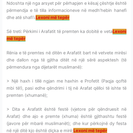
Ndoshta një nga arsyet për përhapjen e kësaj çështje është
përmendja e të tilla informacioneve në medh’hebin hanefi
dhe atë shafi’i.
Lexoni më tepër
Së treti: Përkimi i Arafatit të premten ka dobitë e veta
Lexoni
më tepër
Rënia e të premtes në ditën e Arafatit bart në vetvete mirësi
dhe dallon nga të gjitha ditët në një sërë aspektesh (të
përmendura nga dijetarët muslimanë):
> Një haxh i tillë ngjan me haxhin e Profetit (Paqja qoftë
mbi të!), pasi edhe qëndrimi i tij në Arafat qëlloi të ishte të
premten (xhumanë);
> Dita e Arafatit është festë (vjetore për qëndruesit në
Arafat) dhe ajo e premte (xhuma) është gjithashtu festë
(javore për mbarë muslimanët); dhe kur përkojnë dy festa
në një ditë kjo është diçka e mirë;
Lexoni më tepër