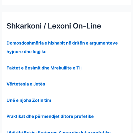
Shkarkoni / Lexoni On-Line
Domosdoshmëria e hixhabit në dritën e argumenteve
hyjnore dhe logjike
Faktet e Besimit dhe Mrekullitë e Tij
Vërtetësia e Jetës
Unë e njoha Zotin tim
Praktikat dhe përmendjet ditore profetike
Libërthi Rukje-Kurim me Kuran dhe lutje profetike