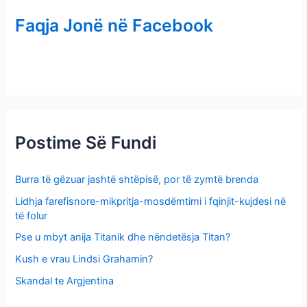
r
Faqja Jonë në Facebook
c
h
f
o
r
:
Postime Së Fundi
Burra të gëzuar jashtë shtëpisë, por të zymtë brenda
Lidhja farefisnore-mikpritja-mosdëmtimi i fqinjit-kujdesi në
të folur
Pse u mbyt anija Titanik dhe nëndetësja Titan?
Kush e vrau Lindsi Grahamin?
Skandal te Argjentina