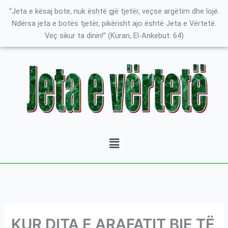
Skip
K
“Jeta e kësaj bote, nuk është gjë tjetër, veçse argëtim dhe lojë.
to
a
Ndërsa jeta e botës tjetër, pikërisht ajo është Jeta e Vërtetë.
content
Veç sikur ta dinin!” (Kuran, El-Ankebut: 64)
t
e
g
o
r
i
t
Menu
ë
e
P
o
s
t
KUR DITA E ARAFATIT BIE TË