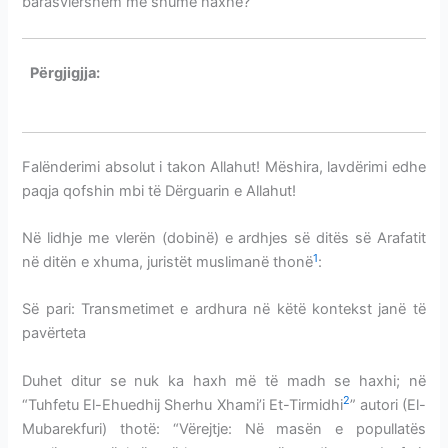
barasvlershëm me shumë haxhe?
Përgjigjja:
KUR DITA E ARAFATIT BIE TË PREMTEN-
VLERA
Falënderimi absolut i takon Allahut! Mëshira, lavdërimi edhe
paqja qofshin mbi të Dërguarin e Allahut!
Në lidhje me vlerën (dobinë) e ardhjes së ditës së Arafatit
1
në ditën e xhuma, juristët muslimanë thonë
:
Së pari: Transmetimet e ardhura në këtë kontekst janë të
pavërteta
Duhet ditur se nuk ka haxh më të madh se haxhi; në
2
“Tuhfetu El-Ehuedhij Sherhu Xhami’i Et-Tirmidhi
” autori (El-
Mubarekfuri) thotë: “Vërejtje: Në masën e popullatës