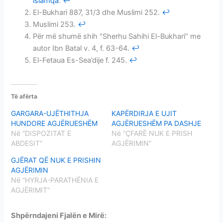
islamqa
.
↩
El-Bukhari 887, 31/3 dhe Muslimi 252.
↩
Muslimi 253.
↩
Për më shumë shih “Sherhu Sahihi El-Bukhari” me
autor Ibn Batal v. 4, f. 63-64.
↩
El-Fetaua Es-Sea’dije f. 245.
↩
Të afërta
GARGARA-UJËTHITHJA
KAPËRDIRJA E UJIT
HUNDORE AGJËRUESHËM
AGJËRUESHËM PA DASHJE
Në “DISPOZITAT E
Në “ÇFARË NUK E PRISH
ABDESIT”
AGJËRIMIN”
GJËRAT QË NUK E PRISHIN
AGJËRIMIN
Në “HYRJA-PARATHËNIA E
AGJËRIMIT”
Shpërndajeni Fjalën e Mirë: