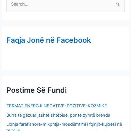
S
e
a
r
Faqja Jonë në Facebook
c
h
f
o
r
:
Postime Së Fundi
TERMAT ENERGJI NEGATIVE-POZITIVE-KOZMIKE
Burra të gëzuar jashtë shtëpisë, por të zymtë brenda
Lidhja farefisnore-mikpritja-mosdëmtimi i fqinjit-kujdesi në
të folur