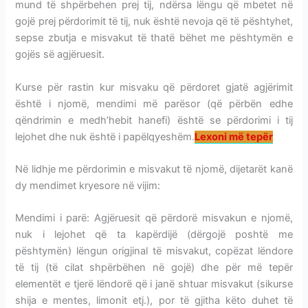
mund të shpërbehen prej tij, ndërsa lëngu që mbetet në
gojë prej përdorimit të tij, nuk është nevoja që të pështyhet,
sepse zbutja e misvakut të thatë bëhet me pështymën e
gojës së agjëruesit.
Kurse për rastin kur misvaku që përdoret gjatë agjërimit
është i njomë, mendimi më parësor (që përbën edhe
qëndrimin e medh’hebit hanefi) është se përdorimi i tij
lejohet dhe nuk është i papëlqyeshëm.
Lexoni më tepër
Në lidhje me përdorimin e misvakut të njomë, dijetarët kanë
dy mendimet kryesore në vijim:
Mendimi i parë: Agjëruesit që përdorë misvakun e njomë,
nuk i lejohet që ta kapërdijë (dërgojë poshtë me
pështymën) lëngun origjinal të misvakut, copëzat lëndore
të tij (të cilat shpërbëhen në gojë) dhe për më tepër
elementët e tjerë lëndorë që i janë shtuar misvakut (sikurse
shija e mentes, limonit etj.), por të gjitha këto duhet të