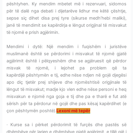
pështyhen. Ky mendim mbetet më i rezervuari, sidomos
për të dalë nga debati i dijetarëve lidhur me këtë çështje,
sepse siç dihet disa prej tyre (sikurse medh’hebi maliki),
janë të mendimit se kapërdirja e lëngut origjinal të misvakut
të njomë e prish agjërimin.
Mendimi i dytë: Një mendim i fuqishëm i juristëve
muslimanë është se përdorimi i misvakut të njomë gjatë
agjërimit është i pëlqyeshëm dhe se agjëruesit që përdor
misvak të njomë, i lejohet pa problem që ta
kapërdijë pështymën e tij, edhe nëse ndjen në gojë djegësi
apo diç tjetër prej shijeve dhe njomështisë origjinale të
lëngut të misvakut; madje kjo vlen edhe nëse personi e heq
misvakun e njomë nga goja e tij dhe pa e tharë e fut atë
sërish për ta përdorur në gojë dhe pas kësaj kapërdihet (e
çon pështymën poshtë).
Lexoni më tepër
· Kurse sa i përket përdorimit të furçës dhe pastës së
dhëmbëve për larjen e dhëmbëve gjatë agjërimit, e tillë gjë i