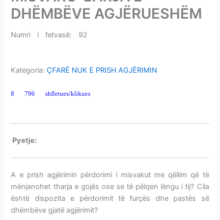
i
DHËMBËVE AGJËRUESHËM
m
e
Numri i fetvasë: 92
MISVAKU-LARJA E DHËMBËVE
v
AGJËRUESHËM
e
Kategoria:
ÇFARË NUK E PRISH AGJËRIMIN
8 796 shfletues/klikues
MISVAKU-LARJA E DHËMBËVE
AGJËRUESHËM
P
yetje:
MISVAKU-LARJA E DHËMBËVE AGJËRUESHËM
A e prish agjërimin përdorimi i misvakut me qëllim që të
mënjanohet tharja e gojës ose se të pëlqen lëngu i tij? Cila
është dispozita e përdorimit të furçës dhe pastës së
dhëmbëve gjatë agjërimit?