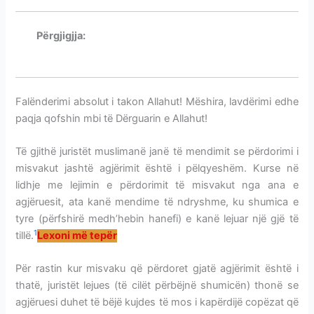
Përgjigjja:
MISVAKU-LARJA E DHËMBËVE
AGJËRUESHËM
Falënderimi absolut i takon Allahut! Mëshira, lavdërimi edhe
paqja qofshin mbi të Dërguarin e Allahut!
Të gjithë juristët muslimanë janë të mendimit se përdorimi i
misvakut jashtë agjërimit është i pëlqyeshëm. Kurse në
lidhje me lejimin e përdorimit të misvakut nga ana e
agjëruesit, ata kanë mendime të ndryshme, ku shumica e
tyre (përfshirë medh’hebin hanefi) e kanë lejuar një gjë të
1
tillë.
Lexoni më tepër
Për rastin kur misvaku që përdoret gjatë agjërimit është i
thatë, juristët lejues (të cilët përbëjnë shumicën) thonë se
agjëruesi duhet të bëjë kujdes të mos i kapërdijë copëzat që