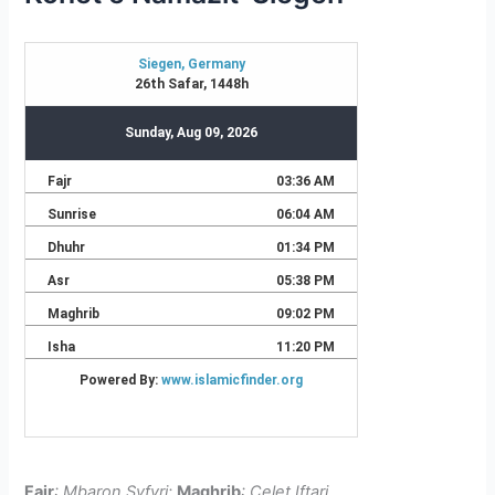
Fajr
: Mbaron Syfyri;
Maghrib
: Çelet Iftari