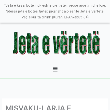
Skip
K
“Jeta e kësaj bote, nuk është gjë tjetër, veçse argëtim dhe lojë.
to
a
Ndërsa jeta e botës tjetër, pikërisht ajo është Jeta e Vërtetë.
content
Veç sikur ta dinin!” (Kuran, El-Ankebut: 64)
t
e
g
o
r
i
t
Menu
ë
e
P
o
s
t
MISVAKU-LARJA E