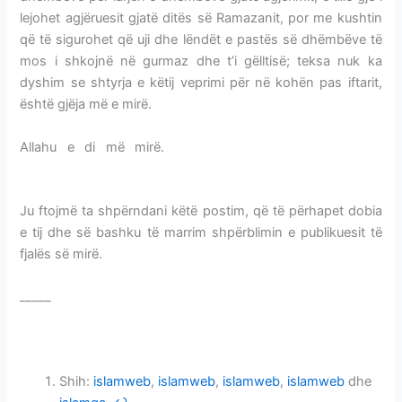
lejohet agjëruesit gjatë ditës së Ramazanit, por me kushtin
që të sigurohet që uji dhe lëndët e pastës së dhëmbëve të
mos i shkojnë në gurmaz dhe t’i gëlltisë; teksa nuk ka
dyshim se shtyrja e këtij veprimi për në kohën pas iftarit,
është gjëja më e mirë.
Allahu e di më mirë.
MISVAKU-LARJA E DHËMBËVE
AGJËRUESHËM
Ju ftojmë ta shpërndani këtë postim, që të përhapet dobia
e tij dhe së bashku të marrim shpërblimin e publikuesit të
fjalës së mirë.
_____
MISVAKU-LARJA E DHËMBËVE AGJËRUESHËM
MISVAKU-LARJA E DHËMBËVE AGJËRUESHËM
Shih:
islamweb
,
islamweb
,
islamweb
,
islamweb
dhe