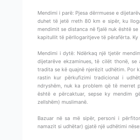
Mendimi i parë: Pjesa dërrmuese e dijetarëv
duhet të jetë rreth 80 km e sipër, ku llog
mendimit se distanca në fjalë nuk është se
kapitullit të përllogaritjeve të përafërta.
Mendimi i dytë: Ndërkaq një tjetër mendimi
dijetarëve ekzaminues, të cilët thonë, se
tradita se kë quajnë njerëzit udhëtim. Por 
rastin kur përkufizimi tradicional i udhë
ndryshëm, nuk ka problem që të merret p
është e përcaktuar, sepse ky mendim gëz
zellshëm) muslimanë.
Bazuar në sa më sipër, personi i përfiton
namazit si udhëtar) gjatë një udhëtimi nëse