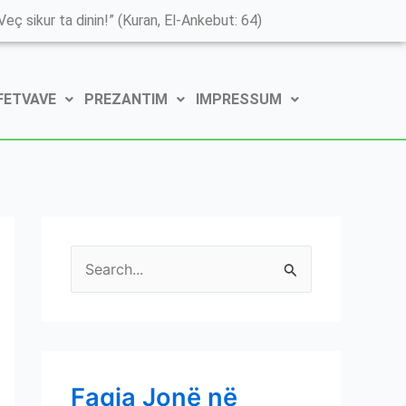
K
eç sikur ta dinin!” (Kuran, El-Ankebut: 64)
a
t
 FETVAVE
PREZANTIM
IMPRESSUM
e
g
o
r
i
t
S
ë
e
e
a
P
r
o
c
s
Faqja Jonë në