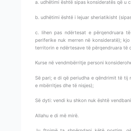
a. udhëtimi është sipas konsideratës që u c
b. udhëtimi është i lejuar sheriatikisht (sipas 
c. lihen pas ndërtesat e përqendruara të 
periferike nuk merren në konsideratë); kj
territorin e ndërtesave të përqendruara të qy
Kurse në vendmbërritje personi konsideroh
Së pari; e di që periudha e qëndrimit të tij
e mbërritjes dhe të nisjes);
Së dyti: vendi ku shkon nuk është vendbanim 
Allahu e di më mirë.
DISTANCA PËR KONSI
Ju ftojmë ta shpërndani këtë postim, q