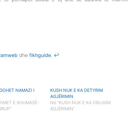
TAR
slamweb
dhe
fikhguide
.
↩
IGOHET NAMAZI I
KUSH NUK E KA DETYRIM
AGJËRIMIN
IKIMET E XHUMASË-
Në “KUSH NUK E KA OBLIGIM
GRUP”
AGJËRIMIN”