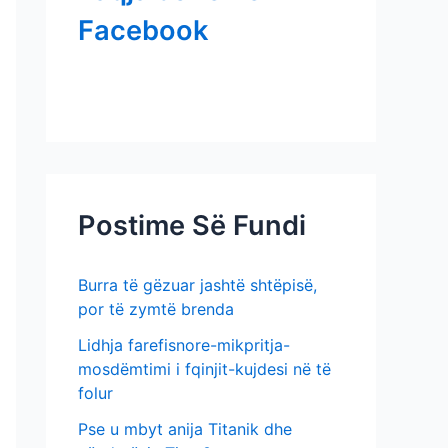
h
t
Facebook
f
i
o
m
r
e
:
v
e
Postime Së Fundi
Burra të gëzuar jashtë shtëpisë,
por të zymtë brenda
Lidhja farefisnore-mikpritja-
mosdëmtimi i fqinjit-kujdesi në të
folur
Pse u mbyt anija Titanik dhe