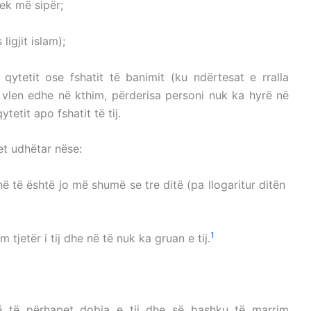
ek më sipër;
ligjit islam);
qytetit ose fshatit të banimit (ku ndërtesat e rralla
o vlen edhe në kthim, përderisa personi nuk ka hyrë në
tetit apo fshatit të tij.
et udhëtar nëse:
 në të është jo më shumë se tre ditë (pa llogaritur ditën
1
tjetër i tij dhe në të nuk ka gruan e tij.
DERIMIN UDHËTAR
ë të përhapet dobia e tij dhe së bashku të marrim