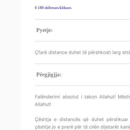
6 189 shfletues/klikues
DISTANCA PËR KONSIDERIMIN 
Pyetje:
DISTANCA PËR KONSIDER
Çfarë distance duhet të përshkosh larg sht
Përgjigjja:
DISTANCA PËR KONSID
Falënderimi absolut i takon Allahut! Mësh
Allahut!
Çështja e distancës që duhet përshkuar l
çështje jo e prerë për të cilën dijetarët k