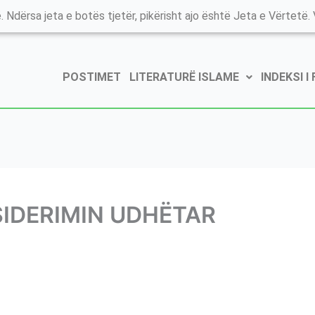
. Ndërsa jeta e botës tjetër, pikërisht ajo është Jeta e Vërtetë. V
POSTIMET
LITERATURË ISLAME
INDEKSI I
IDERIMIN UDHËTAR
ERIMIN UDHËTAR