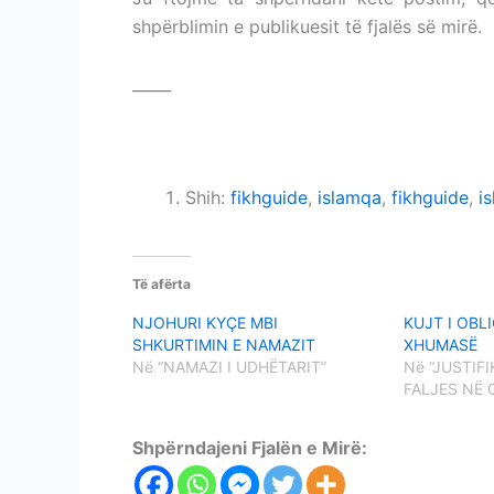
shpërblimin e publikuesit të fjalës së mirë.
_____
DISTANCA PËR KONSIDERIMIN UDHË
DISTANCA PËR KONSIDERIMIN UDHËTAR
Shih:
fikhguide
,
islamqa
,
fikhguide
,
i
Të afërta
NJOHURI KYÇE MBI
KUJT I OBL
SHKURTIMIN E NAMAZIT
XHUMASË
Në “NAMAZI I UDHËTARIT”
Në “JUSTIF
FALJES NË 
Shpërndajeni Fjalën e Mirë: