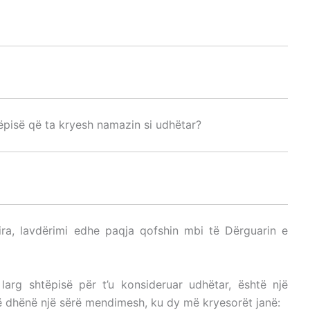
UDHËTAR
IMIN UDHËTAR
ëpisë që ta kryesh namazin si udhëtar?
ERIMIN UDHËTAR
ira, lavdërimi edhe paqja qofshin mbi të Dërguarin e
arg shtëpisë për t’u konsideruar udhëtar, është një
anë dhënë një sërë mendimesh, ku dy më kryesorët janë: