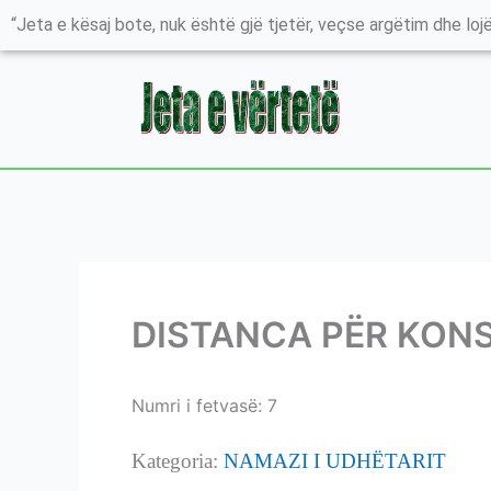
Skip
“Jeta e kësaj bote, nuk është gjë tjetër, veçse argëtim dhe lojë
to
content
DISTANCA PËR KONS
Numri i fetvasë: 7
DISTANCA PËR KONSID
Kategoria:
NAMAZI I UDHËTARIT