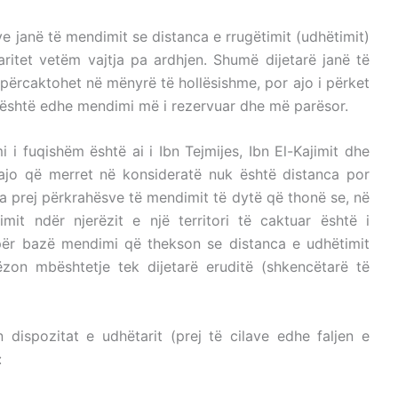
e janë të mendimit se distanca e rrugëtimit (udhëtimit)
aritet vetëm vajtja pa ardhjen. Shumë dijetarë janë të
 përcaktohet në mënyrë të hollësishme, por ajo i përket
 Ky është edhe mendimi më i rezervuar dhe më parësor.
 i fuqishëm është ai i Ibn Tejmijes, Ibn El-Kajimit dhe
 ajo që merret në konsideratë nuk është distanca por
ka prej përkrahësve të mendimit të dytë që thonë se, në
timit ndër njerëzit e një territori të caktuar është i
ër bazë mendimi që thekson se distanca e udhëtimit
on mbështetje tek dijetarë eruditë (shkencëtarë të
 dispozitat e udhëtarit (prej të cilave edhe faljen e
: