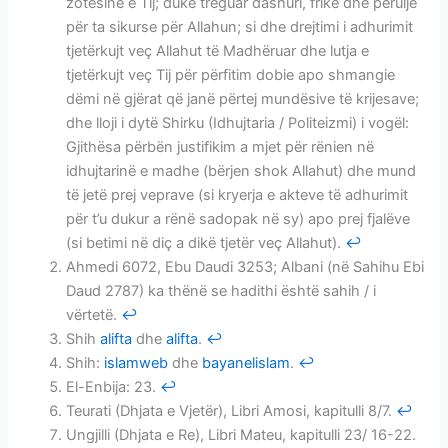
zotësinë e Tij; duke treguar dashuri, frikë dhe përulje
për ta sikurse për Allahun; si dhe drejtimi i adhurimit
tjetërkujt veç Allahut të Madhëruar dhe lutja e
tjetërkujt veç Tij për përfitim dobie apo shmangie
dëmi në gjërat që janë përtej mundësive të krijesave;
dhe lloji i dytë Shirku (Idhujtaria / Politeizmi) i vogël:
Gjithësa përbën justifikim a mjet për rënien në
idhujtarinë e madhe (bërjen shok Allahut) dhe mund
të jetë prej veprave (si kryerja e akteve të adhurimit
për t’u dukur a rënë sadopak në sy) apo prej fjalëve
(si betimi në diç a dikë tjetër veç Allahut).
↩
Ahmedi 6072, Ebu Daudi 3253; Albani (në Sahihu Ebi
Daud 2787) ka thënë se hadithi është sahih / i
vërtetë.
↩
Shih
alifta
dhe
alifta
.
↩
Shih:
islamweb
dhe
bayanelislam
.
↩
El-Enbija: 23.
↩
Teurati (Dhjata e Vjetër), Libri Amosi, kapitulli 8/7.
↩
Ungjilli (Dhjata e Re), Libri Mateu, kapitulli 23/ 16-22.