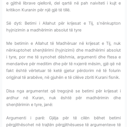
e gjithë librave qiellorë, del qartë në pah naiviteti i kujt e
kritikon Kuranin për një gjë të tillë.
Së dyti: Betimi i Allahut për krijesat e Tij, s’nënkupton
hyjnizimin a madhërimin absolut të tyre
Me betimin e Allahut të Madhëruar në krijesat e Tij, nuk
nënkuptohet shenjtërimi (hyjnizimi) dhe madhërimi absolut
i tyre, por me të synohet dëshmia, argumenti dhe ftesa e
mendarëve për meditim dhe për të nxjerrë mësim, gjë që në
fakt është vërtetuar të ketë gjetur përdorim në të folurin
origjinal të arabëve, në gjuhën e të cilëve zbriti Kurani fisnik.
Disa nga argumentet që tregojnë se betimi për krijesat i
ardhur në Kuran, nuk është për madhërimin dhe
shenjtërimin e tyre, janë:
Argumenti i parë: Gjëja për të cilën bëhet betimi
përgjithësohet në trajtën përgjithësuese të argumenteve të