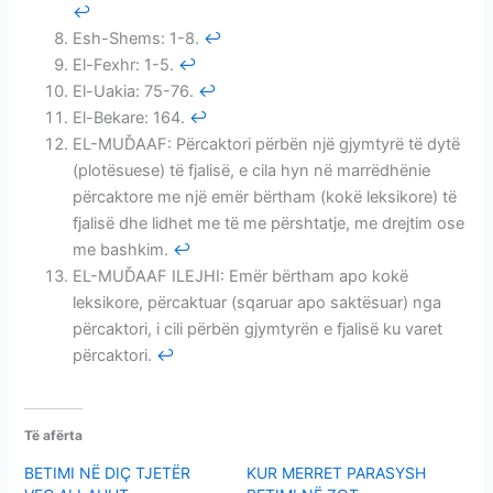
↩
Esh-Shems: 1-8.
↩
El-Fexhr: 1-5.
↩
El-Uakia: 75-76.
↩
El-Bekare: 164.
↩
EL-MUĎAAF: Përcaktori përbën një gjymtyrë të dytë
(plotësuese) të fjalisë, e cila hyn në marrëdhënie
përcaktore me një emër bërtham (kokë leksikore) të
fjalisë dhe lidhet me të me përshtatje, me drejtim ose
me bashkim.
↩
EL-MUĎAAF ILEJHI: Emër bërtham apo kokë
leksikore, përcaktuar (sqaruar apo saktësuar) nga
përcaktori, i cili përbën gjymtyrën e fjalisë ku varet
përcaktori.
↩
Të afërta
BETIMI NË DIÇ TJETËR
KUR MERRET PARASYSH