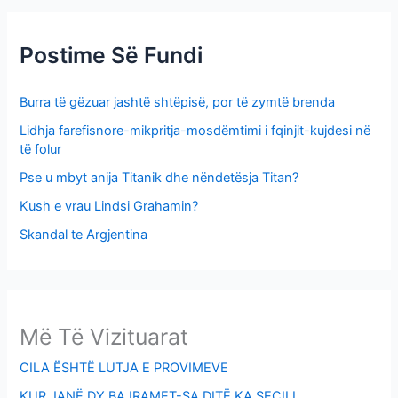
r
:
Postime Së Fundi
Burra të gëzuar jashtë shtëpisë, por të zymtë brenda
Lidhja farefisnore-mikpritja-mosdëmtimi i fqinjit-kujdesi në
të folur
Pse u mbyt anija Titanik dhe nëndetësja Titan?
Kush e vrau Lindsi Grahamin?
Skandal te Argjentina
Më Të Vizituarat
CILA ËSHTË LUTJA E PROVIMEVE
KUR JANË DY BAJRAMET-SA DITË KA SECILI