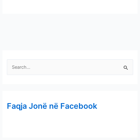
S
e
a
r
Faqja Jonë në Facebook
c
h
f
o