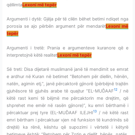
qëllimta
Lexoni më tepër
Argumenti i dytë: Gjëja për të cilën bëhet betimi ndiqet nga
porosia se ajo përbën argument për mendarët
Lexoni më
tepër
Argumenti i tretë: Prania e argumenteve kuranore që e
interpretojnë këtë realitet
Lexoni më tepër
Së treti: Disa dijetarë muslimanë janë të mendimit se emrat
e ardhur në Kuran në betimet “Betohem për diellin, hënën,
natën, agimin etj.”, janë përcaktorë gjinorë (përbëjnë trajtën
12
gjuhësore të gjuhës arabe të quajtur “EL-MUĎAAF
/ në
këtë rast kemi të bëjmë me përcaktorin me drejtim, që
shprehet me emër në rasën gjinore)”, ku emri bërthamë i
13
përcaktuar prej tyre (EL-MUĎAAF ILEJHI
/ në këtë rast
emri bërtham i përcaktuar vjen në funksion të kundrinës së
drejtë) ka rënë, kështu që supozimi i vërtetë i këtyrë
betimeve është: “Betohem për Zotin e diellit, hënës, natës,