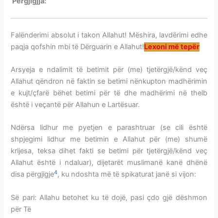
Përgjigjja:
BETIMI I ALLAHUT NË KRIJESAT E TIJ
Falënderimi absolut i takon Allahut! Mëshira, lavdërimi edhe
paqja qofshin mbi të Dërguarin e Allahut!
Lexoni më tepër
Arsyeja e ndalimit të betimit për (me) tjetërgjë/kënd veç
Allahut qëndron në faktin se betimi nënkupton madhërimin
e kujt/çfarë bëhet betimi për të dhe madhërimi në thelb
është i veçantë për Allahun e Lartësuar.
Ndërsa lidhur me pyetjen e parashtruar (se cili është
shpjegimi lidhur me betimin e Allahut për (me) shumë
krijesa, teksa dihet fakti se betimi për tjetërgjë/kënd veç
Allahut është i ndaluar), dijetarët muslimanë kanë dhënë
4
disa përgjigje
, ku ndoshta më të spikaturat janë si vijon:
Së pari: Allahu betohet ku të dojë, pasi çdo gjë dëshmon
për Të