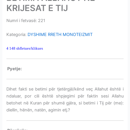
i
KRIJESAT E TIJ
m
e
Numri i fetvasë: 221
BETIMI I ALLAHUT NË KRIJESAT E TIJ
v
e
Kategoria:
DYSHIME RRETH MONOTEIZMIT
4 148 shfletues/klikues
BETIMI I ALLAHUT NË KRIJESAT E TIJ
P
yetje:
BETIMI I ALLAHUT NË KRIJESAT E TIJ
Dihet fakti se betimi për tjetërgjë/kënd veç Allahut është i
ndaluar, por cili është shpjegimi për faktin sesi Allahu
betohet në Kuran për shumë gjëra, si betimi i Tij për (me):
diellin, hënën, natën, agimin etj.?