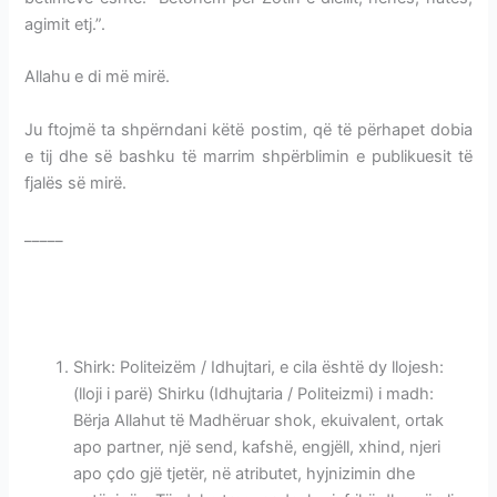
agimit etj.”.
Allahu e di më mirë.
BETIMI I ALLAHUT NË KRIJESAT E TIJ
Ju ftojmë ta shpërndani këtë postim, që të përhapet dobia
e tij dhe së bashku të marrim shpërblimin e publikuesit të
fjalës së mirë.
_____
BETIMI I ALLAHUT NË KRIJESAT E TIJ
BETIMI I ALLAHUT NË KRIJESAT E TIJ
Shirk: Politeizëm / Idhujtari, e cila është dy llojesh:
(lloji i parë) Shirku (Idhujtaria / Politeizmi) i madh:
Bërja Allahut të Madhëruar shok, ekuivalent, ortak
apo partner, një send, kafshë, engjëll, xhind, njeri
apo çdo gjë tjetër, në atributet, hyjnizimin dhe