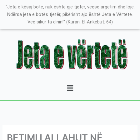
Skip
K
“Jeta e kësaj bote, nuk është gjë tjetër, veçse argëtim dhe lojë.
to
a
Ndërsa jeta e botës tjetër, pikërisht ajo është Jeta e Vërtetë.
content
Veç sikur ta dinin!” (Kuran, El-Ankebut: 64)
t
e
g
o
r
i
t
Menu
ë
e
P
o
s
t
BETIMI I ALLAHUT NË