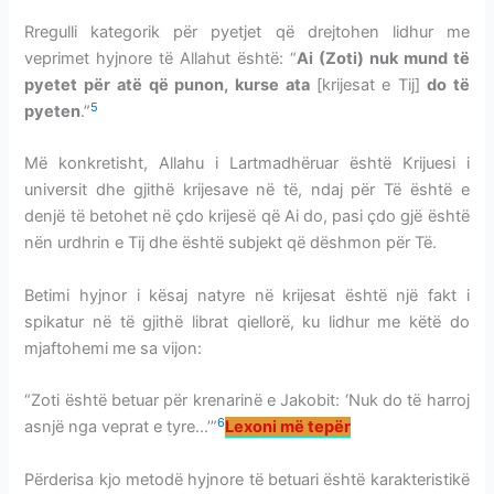
Rregulli kategorik për pyetjet që drejtohen lidhur me
veprimet hyjnore të Allahut është: “
Ai (Zoti) nuk mund të
pyetet për atë që punon, kurse ata
[krijesat e Tij]
do të
5
pyeten
.”
Më konkretisht, Allahu i Lartmadhëruar është Krijuesi i
universit dhe gjithë krijesave në të, ndaj për Të është e
denjë të betohet në çdo krijesë që Ai do, pasi çdo gjë është
nën urdhrin e Tij dhe është subjekt që dëshmon për Të.
Betimi hyjnor i kësaj natyre në krijesat është një fakt i
spikatur në të gjithë librat qiellorë, ku lidhur me këtë do
mjaftohemi me sa vijon:
“Zoti është betuar për krenarinë e Jakobit: ‘Nuk do të harroj
6
asnjë nga veprat e tyre…’”
Lexoni më tepër
Përderisa kjo metodë hyjnore të betuari është karakteristikë