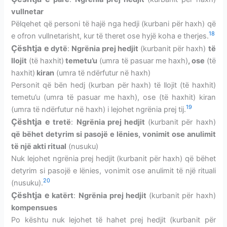
vullnetar
Pëlqehet që personi të hajë nga hedji (kurbani për haxh) që
18
e ofron vullnetarisht, kur të theret ose hyjë koha e therjes.
Çështja e
dytë
:
Ngrënia prej hedjit
(
kurbanit për haxh
)
të
llojit
(të haxhit)
temetu’u
(umra të pasuar me haxh)
, ose
(të
haxhit)
kiran
(umra të ndërfutur në haxh)
Personit që bën hedj (
kurban për haxh
) të llojit (të haxhit)
temetu’u (umra të pasuar me haxh), ose (të haxhit) kiran
19
(umra të ndërfutur në haxh) i lejohet ngrënia prej tij.
Çështja e
tretë
:
Ngrënia prej hedjit
(
kurbanit për haxh
)
që bëhet detyrim si pasojë e lënies, vonimit ose anulimit
të një akti ritual
(nusuku)
Nuk lejohet ngrënia prej hedjit (
kurbanit për haxh
) që bëhet
detyrim si pasojë e lënies, vonimit ose anulimit të një rituali
20
(nusuku).
Çështja e
katërt
:
Ngrënia prej hedjit
(
kurbanit për haxh
)
kompensues
Po kështu nuk lejohet të hahet prej hedjit (
kurbanit për