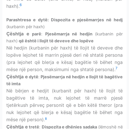
6
haxh).
Parashtresa
e dytë: Dispozita e pjesëmarrjes
në hedj
(
kurbanin për haxh
)
Çështja e
parë
:
Pjesëmarrja
në hedjin
(kurbanin për
haxh)
që është i llojit të deveve dhe lopëve
Në hedjin (
kurbanin për haxh
) të llojit të deveve dhe
lopëve lejohet të marrin pjesë deri në shtatë persona
(pra lejohet që blerja e kësaj bagëtie të bëhet nga
7
mëse një person, maksimumi nga shtatë persona).
Çështja e
dytë
:
Pjesëmarrja
në hedjin e llojit të bagëtive
të imta
Në bërjen e hedjit (
kurbanit për haxh
) të llojit të
bagëtive të imta, nuk lejohet të marrë pjesë
tjetërkush përveç personit që e bën këtë theror (pra
nuk lejohet që blerja e kësaj bagëtie të bëhet nga
8
mëse një person)
.
Çështja e
tretë
:
Dispozita e dhënies sadaka
(lëmoshë në