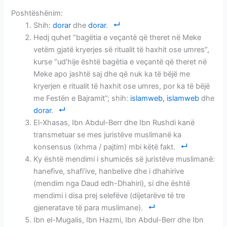
Poshtëshënim:
Shih:
dorar
dhe
dorar
.
Hedj quhet “bagëtia e veçantë që theret në Meke
vetëm gjatë kryerjes së ritualit të haxhit ose umres”,
kurse “ud’hije është bagëtia e veçantë që theret në
Meke apo jashtë saj dhe që nuk ka të bëjë me
kryerjen e ritualit të haxhit ose umres, por ka të bëjë
me Festën e Bajramit”; shih:
islamweb,
islamweb
dhe
dorar
.
El-Xhasas, Ibn Abdul-Berr dhe Ibn Rushdi kanë
transmetuar se mes juristëve muslimanë ka
konsensus (ixhma / pajtim) mbi këtë fakt.
Ky është mendimi i shumicës së juristëve muslimanë:
hanefive, shafi’ive, hanbelive dhe i dhahirive
(mendim nga Daud edh-Dhahiri), si dhe është
mendimi i disa prej selefëve (dijetarëve të tre
gjeneratave të para muslimane).
Ibn el-Mugalis, Ibn Hazmi, Ibn Abdul-Berr dhe Ibn