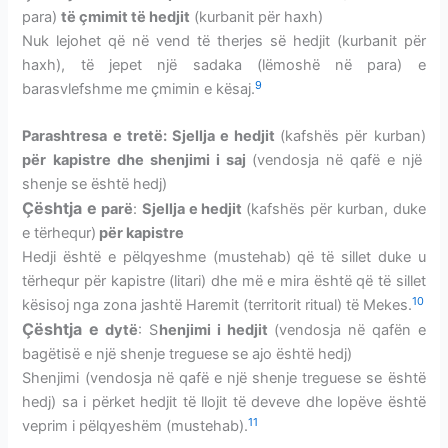
para)
të çmimit të hedjit
(
kurbanit për haxh
)
Nuk lejohet që në vend të therjes së hedjit (
kurbanit për
haxh
), të jepet një sadaka (lëmoshë në para) e
9
barasvlefshme me çmimin e kësaj.
Parashtresa
e tretë: Sjellja e hedjit
(kafshës për kurban)
për kapistre
dhe shenjimi i saj
(vendosja në qafë e një
shenje se është hedj)
Çështja e
parë
:
Sjellja e hedjit
(kafshës për kurban, duke
e tërhequr)
për kapistre
Hedji është e pëlqyeshme (mustehab) që të sillet duke u
tërhequr për kapistre (litari) dhe më e mira është që të sillet
10
kësisoj nga zona jashtë Haremit (territorit ritual) të Mekes.
Çështja e
dytë
: S
henjimi i hedjit
(vendosja në qafën e
bagëtisë e një shenje treguese se ajo është hedj)
Shenjimi (vendosja në qafë e një shenje treguese se është
hedj) sa i përket hedjit të llojit të deveve dhe lopëve është
11
veprim i pëlqyeshëm (mustehab).