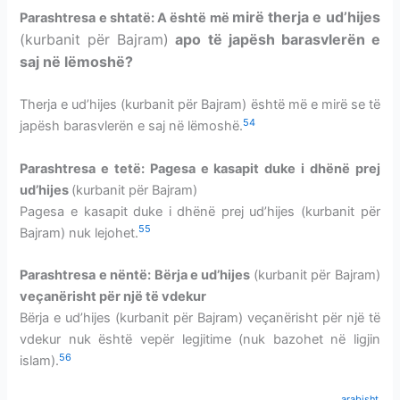
mirë therja e ud’hijes
Parashtresa
e shtatë: A është më
(kurbanit për Bajram)
apo të japësh barasvlerën e
saj në lëmoshë?
Therja e ud’hijes (kurbanit për Bajram) është më e mirë se të
54
japësh barasvlerën e saj në lëmoshë.
Parashtresa
e tetë: Pagesa e kasapit duke i dhënë prej
ud’hijes
(kurbanit për Bajram)
Pagesa e kasapit duke i dhënë prej ud’hijes (kurbanit për
55
Bajram) nuk lejohet.
Parashtresa e nëntë: Bërja e ud’hijes
(kurbanit për Bajram)
veçanërisht për një të vdekur
Bërja e ud’hijes (kurbanit për Bajram) veçanërisht për një të
vdekur nuk është vepër legjitime (nuk bazohet në ligjin
56
islam).
arabisht