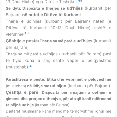
45
13 Dhul Hixhe) nga Ditët e Teshrikut.
ud’hijes
(kurbanit për
Së dyti: Dispozita e therjes së
Bajram)
në
netët e Ditëve të Kurbanit
Therja e ud’hijes (kurbanit për Bajram) natën (e
Ditëve të Kurbanit: 10-13 Dhul Hixhe) është e
46
vlefshme.
Çështja e pestë
ud’hijes
(kurbanit
: Therja sa më parë e
për Bajram)
ud’hijes
(kurbanit për Bajram) pasi
Therja sa më parë e
të hyjë koha e saj, është vepër e pëlqyeshme
47
(mustehab).
Parashtresa
e pestë: Etika dhe veprimet e pëlqyeshme
ud’hijen
(kurbanin për Bajram)
(mustehab)
në lidhje me
Çështja e parë
: Dispozita për rruajtjen a qethjen e
qimeve dhe prerjen e thonjve, për ata që kanë ndërmend
të bëjnë ud’hije
(kurban për Bajram)
Dijetarët muslimanë kanë mendime të ndryshme lidhur me