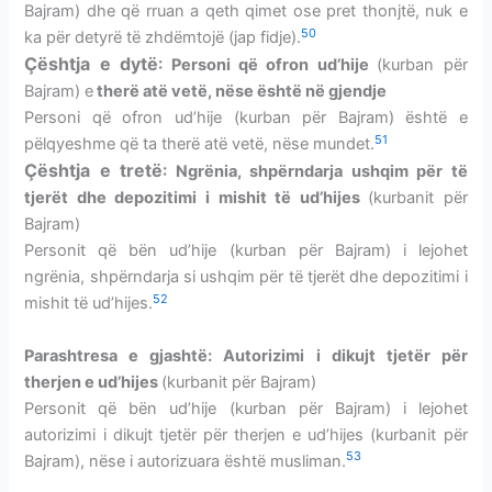
Bajram) dhe që rruan a qeth qimet ose pret thonjtë, nuk e
50
ka për detyrë të zhdëmtojë (jap fidje).
Çështja e dytë
: Personi që ofron ud’hije
(kurban për
Bajram) e
therë atë vetë, nëse është në gjendje
Personi që ofron ud’hije (kurban për Bajram) është e
51
pëlqyeshme që ta therë atë vetë, nëse mundet.
Çështja e tretë
: Ngrënia, shpërndarja ushqim për të
tjerët dhe depozitimi i mishit të ud’hijes
(kurbanit për
Bajram)
Personit që bën ud’hije (kurban për Bajram) i lejohet
ngrënia, shpërndarja si ushqim për të tjerët dhe depozitimi i
52
mishit të ud’hijes.
Parashtresa
e gjashtë: Autorizimi i dikujt tjetër për
therjen e ud’hijes
(kurbanit për Bajram)
Personit që bën ud’hije (kurban për Bajram) i lejohet
autorizimi i dikujt tjetër për therjen e ud’hijes (kurbanit për
53
Bajram), nëse i autorizuara është musliman.