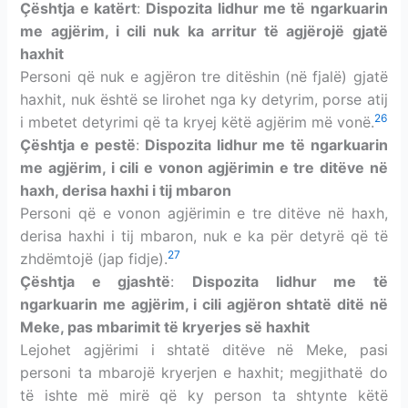
Çështja e katërt
:
Dispozita lidhur me të ngarkuarin
me agjërim, i cili nuk ka arritur të agjërojë gjatë
haxhit
Personi që nuk e agjëron tre ditëshin (në fjalë) gjatë
haxhit, nuk është se lirohet nga ky detyrim, porse atij
26
i mbetet detyrimi që ta kryej këtë agjërim më vonë.
Çështja e pestë
:
Dispozita lidhur me të ngarkuarin
me agjërim, i cili e vonon agjërimin e tre ditëve në
haxh, derisa haxhi i tij mbaron
Personi që e vonon agjërimin e tre ditëve në haxh,
derisa haxhi i tij mbaron, nuk e ka për detyrë që të
27
zhdëmtojë (jap fidje).
Çështja e gjashtë
:
Dispozita lidhur me të
ngarkuarin me agjërim, i cili
agjëron shtatë ditë në
Meke
, pas mbarimit të kryerjes së haxhit
Lejohet agjërimi i shtatë ditëve në Meke, pasi
personi ta mbarojë kryerjen e haxhit; megjithatë do
të ishte më mirë që ky person ta shtynte këtë