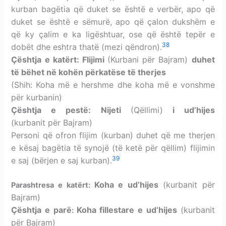
kurban bagëtia që duket se është e verbër, apo që
duket se është e sëmurë, apo që çalon dukshëm e
që ky çalim e ka ligështuar, ose që është tepër e
38
dobët dhe eshtra thatë (mezi qëndron).
Çështja e katërt: Flijimi
(Kurbani për Bajram)
duhet
të bëhet në kohën përkatëse të therjes
(Shih: Koha më e hershme dhe koha më e vonshme
për kurbanin)
Çështja e pestë: Nijeti
(Qëllimi)
i ud’hijes
(kurbanit për Bajram)
Personi që ofron flijim (kurban) duhet që me therjen
e kësaj bagëtia të synojë (të ketë për qëllim) flijimin
39
e saj (bërjen e saj kurban).
Koha e
ud’hijes
(kurbanit
për
Parashtresa
e katërt:
Bajram
)
Çështja e parë
Koha fillestare e
ud’hijes
(kurbanit
:
për Bajram
)