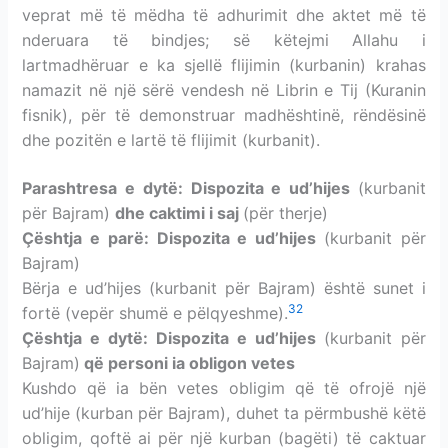
veprat më të mëdha të adhurimit dhe aktet më të
nderuara të bindjes; së këtejmi Allahu i
lartmadhëruar e ka sjellë flijimin (kurbanin) krahas
namazit në një sërë vendesh në Librin e Tij (Kuranin
fisnik), për të demonstruar madhështinë, rëndësinë
dhe pozitën e lartë të flijimit (kurbanit).
Parashtresa e dytë: Dispozita e ud’hijes
(kurbanit
për Bajram)
dhe caktimi
i saj
(për therje)
Çështja e parë: Dispozita e ud’hijes
(kurbanit për
Bajram)
Bërja e ud’hijes (kurbanit për Bajram) është sunet i
32
fortë (vepër shumë e pëlqyeshme).
Çështja e dytë: Dispozita e ud’hijes
(kurbanit për
Bajram)
që personi ia obligon vetes
Kushdo që ia bën vetes obligim që të ofrojë një
ud’hije (kurban për Bajram), duhet ta përmbushë këtë
obligim, qoftë ai për një kurban (bagëti) të caktuar