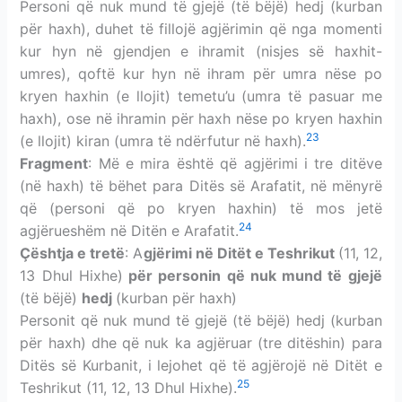
Personi që nuk mund të gjejë (të bëjë) hedj (kurban
për haxh), duhet të fillojë agjërimin që nga momenti
kur hyn në gjendjen e ihramit (nisjes së haxhit-
umres), qoftë kur hyn në ihram për umra nëse po
kryen haxhin (e llojit) temetu’u (umra të pasuar me
haxh), ose në ihramin për haxh nëse po kryen haxhin
23
(e llojit) kiran (umra të ndërfutur në haxh).
Fragment
: Më e mira është që agjërimi i tre ditëve
(në haxh) të bëhet para Ditës së Arafatit, në mënyrë
që (personi që po kryen haxhin) të mos jetë
24
agjërueshëm në Ditën e Arafatit.
Çështja e tretë
: A
gjërimi në Ditët e Teshrikut
(11, 12,
13 Dhul Hixhe)
për personin që nuk mund të gjejë
(të bëjë)
hedj
(kurban për haxh)
Personit që nuk mund të gjejë (të bëjë) hedj (kurban
për haxh) dhe që nuk ka agjëruar (tre ditëshin) para
Ditës së Kurbanit, i lejohet që të agjërojë në Ditët e
25
Teshrikut (11, 12, 13 Dhul Hixhe).