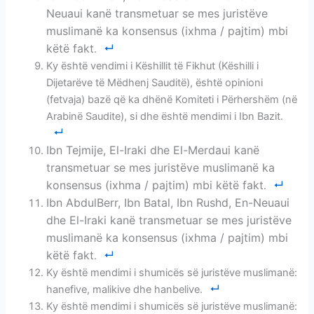
Neuaui kanë transmetuar se mes juristëve
muslimanë ka konsensus (ixhma / pajtim) mbi
këtë fakt
.
Ky është vendimi i Këshillit të Fikhut (Këshilli i
Dijetarëve të Mëdhenj Sauditë), është opinioni
(fetvaja) bazë që ka dhënë Komiteti i Përhershëm (në
Arabinë Saudite), si dhe është mendimi i Ibn Bazit.
Ibn Tejmije, El-Iraki dhe El-Merdaui kanë
transmetuar se mes juristëve muslimanë ka
konsensus (ixhma / pajtim) mbi këtë fakt
.
Ibn AbdulBerr, Ibn Batal, Ibn Rushd, En-Neuaui
dhe El-Iraki kanë transmetuar se mes juristëve
muslimanë ka konsensus (ixhma / pajtim) mbi
këtë fakt
.
Ky është mendimi i shumicës së juristëve muslimanë:
hanefive, malikive dhe hanbelive.
Ky është mendimi i shumicës së juristëve muslimanë: