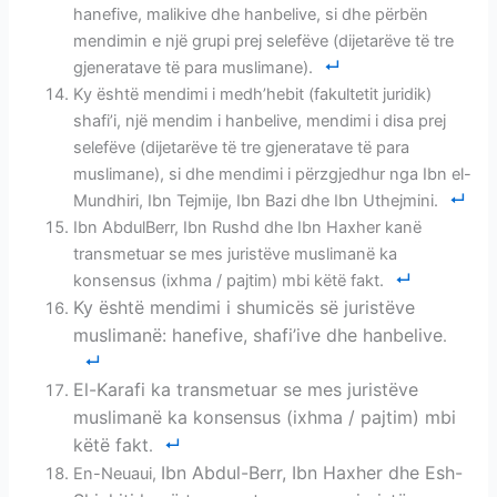
hanefive, malikive dhe hanbelive, si dhe përbën
mendimin e një grupi prej selefëve (dijetarëve të tre
gjeneratave të para muslimane).
Ky është mendimi i medh’hebit (fakultetit juridik)
shafi’i, një mendim i hanbelive, mendimi i disa prej
selefëve (dijetarëve të tre gjeneratave të para
muslimane), si dhe mendimi i përzgjedhur nga Ibn el-
Mundhiri, Ibn Tejmije, Ibn Bazi dhe Ibn Uthejmini.
Ibn AbdulBerr, Ibn Rushd dhe Ibn Haxher kanë
transmetuar se mes juristëve muslimanë ka
konsensus (ixhma / pajtim) mbi këtë fakt.
Ky është mendimi i shumicës së juristëve
muslimanë: hanefive, shafi’ive dhe hanbelive
.
El-Karafi ka transmetuar se mes juristëve
muslimanë ka konsensus (ixhma / pajtim) mbi
këtë fakt
.
Ibn Abdul-Berr, Ibn Haxher dhe Esh-
En-Neuaui,