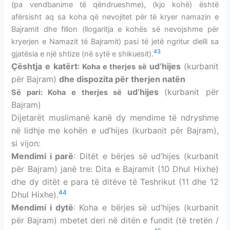
(pa vendbanime të qëndrueshme), (kjo kohë) është
afërsisht aq sa koha që nevojitet për të kryer namazin e
Bajramit dhe fillon (llogaritja e kohës së nevojshme për
kryerjen e Namazit të Bajramit) pasi të jetë ngritur dielli sa
43
gjatësia e një shtize (në sytë e shikuesit).
Çështja e katërt
ud’hijes
(kurbanit
: Koha e therjes së
për Bajram)
dhe dispozita për therjen natën
ud’hijes
(kurbanit për
Së pari: Koha e therjes së
Bajram)
Dijetarët muslimanë kanë dy mendime
të ndryshme
në lidhje me kohën e ud’hijes (kurbanit për Bajram),
si vijon:
Mendimi i parë
: Ditët e bërjes së ud’hijes (kurbanit
për Bajram) janë tre: Dita e Bajramit (10 Dhul Hixhe)
dhe dy ditët e para të ditëve të Teshrikut (11 dhe 12
44
Dhul Hixhe).
Mendimi i dytë
: Koha e bërjes së ud’hijes (kurbanit
për Bajram) mbetet deri në ditën e fundit (të tretën /