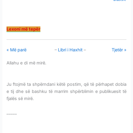
Lexoni më tepër
« Më parë
–
Libri i Haxhit
–
Tjetër »
Allahu e di më mirë.
RITET E DITËS SË KURBANIT-BËRJA E
KURBANIT
Ju ftojmë ta shpërndani këtë postim, që të përhapet dobia
e tij dhe së bashku të marrim shpërblimin e publikuesit të
fjalës së mirë.
_____
RITET E DITËS SË KURBANIT-BËRJA E KURBANIT
RITET E DITËS SË KURBANIT-BËRJA E KURBANIT