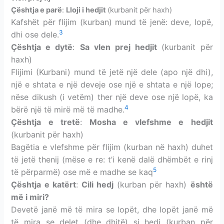
Çështja e parë
:
Lloji i hedjit
(kurbanit për haxh)
Kafshët për flijim (kurban) mund të jenë: deve, lopë,
3
dhi ose dele.
Çështja e dytë
:
Sa vlen prej hedjit
(kurbanit për
haxh)
Flijimi (Kurbani) mund të jetë një dele (apo një dhi),
një e shtata e një deveje ose një e shtata e një lope;
nëse dikush (i vetëm) ther një deve ose një lopë, ka
4
bërë një të mirë më të madhe.
Çështja e tretë
:
Mosha e vlefshme e hedjit
(kurbanit për haxh)
Bagëtia e vlefshme për flijim (kurban në haxh) duhet
të jetë thenij (mëse e re: t’i kenë dalë dhëmbët e rinj
5
të përparmë) ose më e madhe se kaq
Çështja e katërt
:
Cili hedj
(kurban për haxh)
është
më i miri?
Devetë janë më të mira se lopët, dhe lopët janë më
të mira se delet (dhe dhitë) si hedj (kurban për