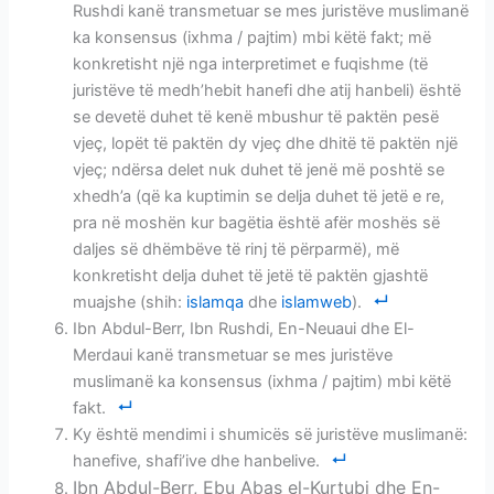
Rushdi kanë transmetuar se mes juristëve muslimanë
ka konsensus (ixhma / pajtim) mbi këtë fakt; më
konkretisht një nga interpretimet e fuqishme (të
juristëve të medh’hebit hanefi dhe atij hanbeli) është
se devetë duhet të kenë mbushur të paktën pesë
vjeç, lopët të paktën dy vjeç dhe dhitë të paktën një
vjeç; ndërsa delet nuk duhet të jenë më poshtë se
xhedh’a (që ka kuptimin se delja duhet të jetë e re,
pra në moshën kur bagëtia është afër moshës së
daljes së dhëmbëve të rinj të përparmë), më
konkretisht delja duhet të jetë të paktën gjashtë
muajshe (shih:
islamqa
dhe
islamweb
).
Ibn Abdul-Berr, Ibn Rushdi, En-Neuaui dhe El-
Merdaui kanë transmetuar se mes juristëve
muslimanë ka konsensus (ixhma / pajtim) mbi këtë
fakt.
Ky është mendimi i shumicës së juristëve muslimanë:
hanefive, shafi’ive dhe hanbelive.
Ibn Abdul-Berr, Ebu Abas el-Kurtubi dhe En-