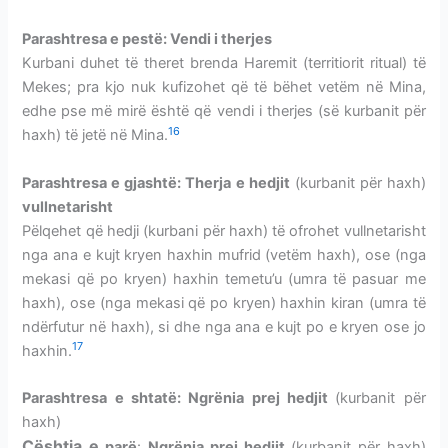
Parashtresa
e pestë: Vendi i therjes
Kurbani duhet të theret brenda Haremit (territiorit ritual) të
Mekes; pra kjo nuk kufizohet që të bëhet vetëm në Mina,
edhe pse më mirë është që vendi i therjes (së kurbanit për
16
haxh) të jetë në Mina.
Parashtresa
e gjashtë: Therja e hedjit
(
kurbanit për haxh
)
vullnetarisht
Pëlqehet që hedji (kurbani për haxh) të ofrohet vullnetarisht
nga ana e kujt kryen haxhin mufrid (vetëm haxh), ose (nga
mekasi që po kryen) haxhin temetu’u (umra të pasuar me
haxh), ose (nga mekasi që po kryen) haxhin kiran (umra të
ndërfutur në haxh), si dhe nga ana e kujt po e kryen ose jo
17
haxhin.
Parashtresa
e shtatë: Ngrënia prej hedjit
(kurbanit për
haxh)
Çështja e
parë
:
Ngrënia prej hedjit
(kurbanit për haxh)