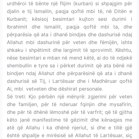
urdhëroi të bënte një flijim (kurban) si shpajgim për
djalin e tij Ismailin, paqja qoftë mbi të, në Ditën e
Kurbanit; kësisoj besimtari kujton sesi durimi i
Ibrahimit dhe Ismailit, paqja qoftë mbi ta, dhe
përparësia që ata i dhanë bindjes dhe dashurisë ndaj
Allahut mbi dashurinë për veten dhe fëmijën, ishte
shkaku i shpëtimit dhe largimit të sprovimit. Kështu,
nëse besimtari e mban në mend këtë, ai do të ndjekë
shembullin e tyre sa i përket durimit që ata bënë në
bindjen ndaj Allahut dhe përparësinë që ata i dhanë
dashurisë së Tij, i Lartësuar dhe i Madhëruar qoftë
Ai, mbi vetveten dhe dëshirat personale.
Së treti: Kjo përbën një mënyrë: zgjerimi për veten
dhe familjen, për të nderuar fqinjin dhe mysafirin,
dhe për të dhënë lëmoshë për të varfrit; që të gjitha
këto janë manifestime të gëzimit dhe kënaqjes me
atë që Allahu i ka dhënë njeriut, si dhe e tillë gjë
është shpallje e mirësisë së Allahut të Lartësuar, siç