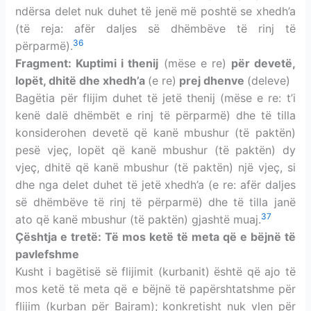
ndërsa delet nuk duhet të jenë më poshtë se xhedh’a
(të reja: afër daljes së dhëmbëve të rinj të
36
përparmë).
Fragment: Kuptimi i thenij
(
mëse e re)
për devetë,
lopët, dhitë dhe xhedh’a
(e re)
prej dhenve
(deleve)
Bagëtia për flijim duhet të jetë thenij (mëse e re: t’i
kenë dalë dhëmbët e rinj të përparmë) dhe të tilla
konsiderohen devetë që kanë mbushur (të paktën)
pesë vjeç, lopët
që kanë mbushur (të paktën) dy
vjeç, dhitë që kanë mbushur (të paktën) një vjeç, si
dhe nga delet duhet të jetë xhedh’a (e re: afër daljes
së dhëmbëve të rinj të përparmë) dhe të tilla janë
37
ato që kanë mbushur (të paktën) gjashtë muaj
.
Çështja e tretë: Të mos ketë të meta që e bëjnë të
pavlefshme
Kusht i bagëtisë së flijimit (kurbanit) është që ajo të
mos ketë të meta që e bëjnë të papërshtatshme për
flijim (kurban për Bajram); konkretisht nuk vlen për