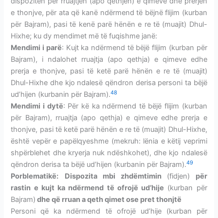
dispozitën për rruajtjen (apo qethjen) e qimeve dhe prerjen
e thonjve, për ata që kanë ndërmend të bëjnë flijim (kurban
për Bajram), pasi të kenë parë hënën e re të (muajit) Dhul-
Hixhe; ku dy mendimet më të fuqishme janë:
Mendimi i parë
: Kujt ka ndërmend të bëjë flijim (kurban për
Bajram), i ndalohet rruajtja (apo qethja) e qimeve edhe
prerja e thonjve, pasi të ketë parë hënën e re të (muajit)
Dhul-Hixhe dhe kjo ndalesë qëndron derisa personi ta bëjë
48
ud’hijen (kurbanin për Bajram).
Mendimi i dytë
: Për kë ka ndërmend të bëjë flijim (kurban
për Bajram), rruajtja (apo qethja) e qimeve edhe prerja e
thonjve, pasi të ketë parë hënën e re të (muajit) Dhul-Hixhe,
është vepër e papëlqyeshme (mekruh: lënia e këtij veprimi
shpërblehet dhe kryerja nuk ndëshkohet), dhe kjo ndalesë
49
qëndron derisa ta bëjë ud’hijen (kurbanin për Bajram).
Porblematikë:
Dispozita mbi zhdëmtimin
(fidjen)
për
rastin e kujt ka ndërmend të ofrojë ud’hije
(kurban për
Bajram)
dhe që rruan a qeth qimet ose pret thonjtë
Personi që ka ndërmend të ofrojë ud’hije (kurban për