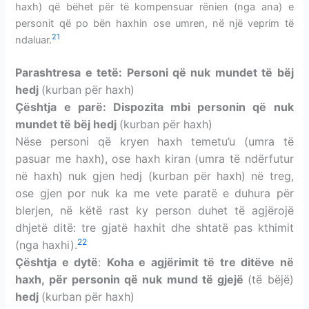
haxh
) që bëhet për të kompensuar rënien (nga ana) e
personit që po bën haxhin ose umren, në një veprim të
21
ndaluar.
Parashtresa e tetë: Personi që nuk mundet të bëj
hedj
(kurban për haxh)
Çështja e parë: Dispozita mbi personin që nuk
mundet të bëj hedj
(kurban për haxh)
Nëse personi që kryen haxh temetu’u (umra të
pasuar me haxh), ose haxh kiran (umra të ndërfutur
në haxh) nuk gjen hedj (
kurban për haxh
)
në treg,
ose gjen por nuk ka me vete paratë e duhura për
blerjen, në këtë rast ky person duhet të agjërojë
dhjetë ditë: tre gjatë haxhit dhe shtatë pas kthimit
22
(nga haxhi).
Çështja e dytë
:
Koha e agjërimit të tre ditëve në
haxh, për personin që nuk mund të gjejë
(të bëjë)
hedj
(kurban për haxh)