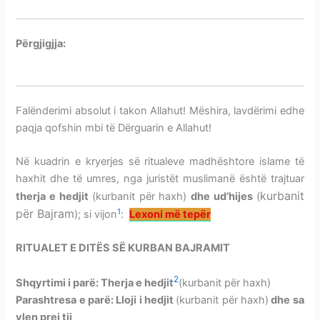
Përgjigjja:
RITET E DITËS SË KURBANIT-BËRJA E
KURBANIT
Falënderimi absolut i takon Allahut! Mëshira, lavdërimi edhe
paqja qofshin mbi të Dërguarin e Allahut!
Në kuadrin e kryerjes së ritualeve madhështore islame të
haxhit dhe të umres, nga juristët muslimanë është trajtuar
kurbanit
therja e hedjit
(kurbanit për haxh)
dhe ud’hijes
(
1
për Bajram
);
si vijon
:
Lexoni më tepër
RITUALET E DITËS SË KURBAN BAJRAMIT
2
Shqyrtimi i parë: Therja e hedjit
(kurbanit për haxh)
Parashtresa e parë: Lloji i hedjit
(kurbanit për haxh)
dhe sa
vlen prej tij