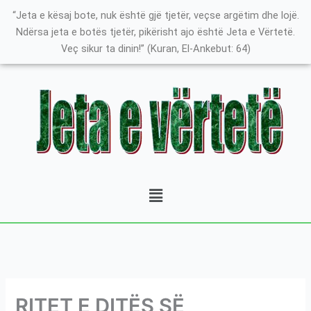
Skip
K
“Jeta e kësaj bote, nuk është gjë tjetër, veçse argëtim dhe lojë.
to
a
Ndërsa jeta e botës tjetër, pikërisht ajo është Jeta e Vërtetë.
content
Veç sikur ta dinin!” (Kuran, El-Ankebut: 64)
t
e
g
o
r
i
t
Menu
ë
e
P
o
s
t
RITET E DITËS SË