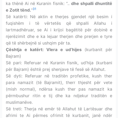
ka thënë Ai në Kuranin fisnik: “..
dhe shpalli dhuntitë
31
e Zotit tënd.
“
Së katërti: Në aktin e therjes gjendet një besim i
fuqishëm i të vërtetës që shpalli Allahu i
lartmadhëruar, se Ai i krijoi bagëtitë për dobinë e
njerëzimit dhe e ka lejuar therjen dhe prerjen e tyre
që të shërbejnë si ushqim për ta.
Çështja e katërt: Vlera e ud’hijes
(kurbanit për
Bajram)
Së pari: Referuar në Kuranin fisnik, ud’hija (kurbani
për Bajram) është prej shenjave të fesë së Allahut.
Së dyti: Referuar në traditën profetike, kush ther
para namazit (të Bajramit), therr thjesht për vete
(mish normal), ndërsa kush ther pas namazit ka
përmbushur ritin e tij dhe ka ndjekur traditën e
muslimanëve.
Së treti: Therja në emër të Allahut të Lartësuar dhe
afrimi te Ai përmes ofrimit të kurbanit, janë ndër