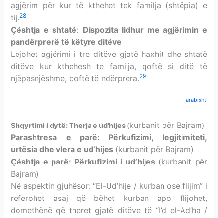
agjërim për kur të kthehet tek familja (shtëpia) e
28
tij.
Çështja e shtatë
:
Dispozita lidhur me agjërimin e
pandërprerë të këtyre ditëve
Lejohet agjërimi i tre ditëve gjatë haxhit dhe shtatë
ditëve kur kthehesh te familja, qoftë si ditë të
29
njëpasnjëshme, qoftë të ndërprera.
arabisht
kurbanit për Bajram
Shqyrtimi i dytë: Therja e ud’hijes
(
)
Parashtresa e parë: Përkufizimi,
legjitimiteti,
urtësia dhe vlera e ud’hijes
(kurbanit për Bajram)
Çështja e parë: Përkufizimi i ud’hijes
(kurbanit për
Bajram)
Në aspektin gjuhësor: “El-Ud’hije / kurban ose flijim” i
referohet asaj që bëhet kurban apo flijohet,
domethënë që theret gjatë ditëve të “I’d el-Ad’ha /