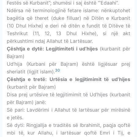
Festës së Kurbanit”; shumësi i saj është ‘”Edaahi”.
Ndërsa në terminologjinë fetare islame: nënkuptohet
bagëtia që theret (duke filluar) në Ditën e Kurbanit
(10 Dhul Hixhe) e deri në ditën e fundit të Ditëve të
Teshrikut (11, 12, 13 Dhul Hixhe), si një akt
përkushtimi ndaj Allahut të Lartësuar.
Çështja e dytë: Legjitimiteti i ud’hijes
(kurbanit për
Bajram)
Ud’hija (Kurbani për Bajram) është ligjësuar prej
30
sheriatit (ligjit islam).
Çështja e tretë: Urtësia e legjitimimit të ud’hijes
(kurbanit për Bajram)
Disa prej urtësive të legjitimimit të Ud’hijes (kurbanit
për Bajram) janë:
Së pari: Lavdërimi i Allahut të lartësuar për mirësinë
e jetës.
Së dyti: Ringjallja e traditës së Ibrahimit, paqja qoftë
mbi të, kur Allahu, i lartësuar qoftë Emri i Tij, e