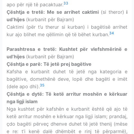
33
apo për një të pacaktuar.
Çështja e tretë: Me se arrihet caktimi
(si
theror)
i
ud’hijes
(kurbanit për Bajram)
Caktimi (për t’u therur si kurban) i bagëtisë arrihet
34
kur ajo blihet me qëllimin që të bëhet kurban.
Parashtresa e tretë: Kushtet për vlefshmërinë e
ud’hijes
(kurbanit për Bajram)
Çështja e parë: Të jetë prej bagëtive
Kafsha e kurbanit duhet të jetë nga kategoria e
bagëtive, domethënë deve, lopë dhe bagëti e imët
35
(dele apo dhi).
Çështja e dytë: Të ketë arritur moshën e kërkuar
nga ligji islam
Nga kushtet për kafshën e kurbanit është që ajo të
ketë arritur moshën e kërkuar nga ligji islam; prandaj,
çdo bagëti përveç dhenve duhet të jetë thenij (mëse
e re: t’i kenë dalë dhëmbët e rinj të përparmë),