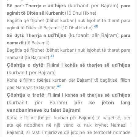
ud’hijes
(kurbanit për Bajram)
Së pari: Therrja e
para
agimit të Ditës së Kurbanit
(10 Dhul Hixhe)
Bagëtia që flijohet (bëhet kurban) nuk lejohet të theret para
40
agimit të Ditës së Bajramit (10 Dhul Hixhe).
ud’hijes
(kurbanit për Bajram)
Së dyti: Therrja e
para
namazit
(të Bajramit)
Bagëtia që flijohet (bëhet kurban) nuk lejohet të theret para
41
namazit (të Bajramit).
Çështja e dytë
ud’hijes
: Fillimi i kohës së therjes së
(kurbanit për Bajram)
Koha e flijimit (bërjes kurban për Bajram) të bagëtisë, fillon
42
pas Namazit të Bajramit.
Çështja e tretë
ud’hijes
: Fillimi i kohës së therjes së
(kurbanit për Bajram)
për kë jeton larg
vendbanimeve ku falet Bajrami
Koha e flijimit (bërjes kurban për Bajram) të bagëtisë, për
ata që ndodhen në një vend ku nuk kryhet Namazi i
Bajramit, si rasti i njerëzve që jetojnë në territoret nomade