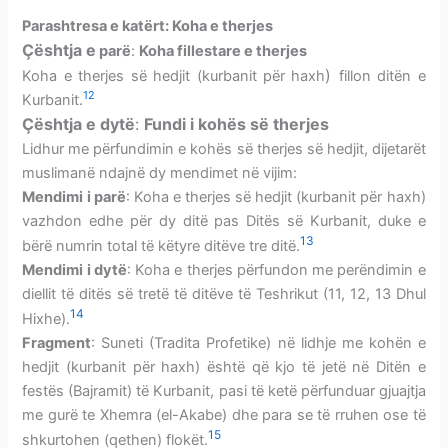
Parashtresa
e katërt: Koha e therjes
Çështja e
parë
:
Koha fillestare e therjes
)
Koha e therjes së hedjit (
kurbanit për haxh
fillon ditën e
12
Kurbanit.
Çështja e dytë
:
Fundi i kohës së therjes
Lidhur me përfundimin e kohës së therjes së hedjit, dijetarët
muslimanë ndajnë dy mendimet në vijim:
Mendimi i parë
: Koha e therjes së hedjit (
kurbanit për haxh
)
vazhdon edhe për dy ditë pas Ditës së Kurbanit, duke e
13
bërë numrin total të këtyre ditëve tre ditë.
Mendimi i dytë
: Koha e therjes përfundon me perëndimin e
diellit të ditës së tretë të ditëve të Teshrikut (11, 12, 13 Dhul
14
Hixhe).
Fragment
: Suneti (Tradita Profetike) në lidhje me kohën e
hedjit (kurbanit për haxh) është që kjo të jetë në Ditën e
festës (Bajramit) të Kurbanit, pasi të ketë përfunduar gjuajtja
me gurë te Xhemra (el-Akabe) dhe para se të rruhen ose të
15
shkurtohen (qethen) flokët.