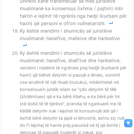
Shinkiti kanë transmetuar se mes juristëve
muslimanë ka konsensus (ixhma / pajtim) mbi
faktin e lejimit të ngrënis nga hedji (kurbani për
haxh) që personi e ofron vullnetarisht
.
Ky është mendimi i shumicës së juristëve
muslimanë: hanefive, malikive dhe hanbelive
.
Ky është mendimi i shumicës së juristëve
muslimanë: hanefive, shafi’ive dhe hanbelive
;
vendimi i ndalimit të ngrënies prej hedjit (
kurbanit për
haxh
) që bëhet detyrim si pasojë e lënies, vonimit
ose anulimit të një rituali (nusuku), mbështetet në
konsensusin juridik islam se “çdo detyrim të tillë
(zhdëmtues) që e ka bërë Allahu, e ka bërë për hir
(në dobi) të të tjerëve”, prandaj të ngarkuarit me të
këtillë detyrim nuk i lejohet të konsumojë atë që i
është bërë detyrim ta japë si lëmoshë, ashtu siç nuk
do t’i lejohej të hante prej pasurisë së tij që është i
detyruar të paguajë (nxjerrë) si zekat, por