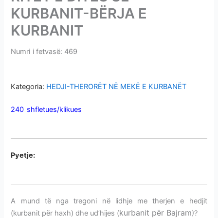
i
KURBANIT-BËRJA E
m
KURBANIT
e
v
Numri i fetvasë: 469
RITET E DITËS SË KURBANIT-BËRJA E
e
KURBANIT
Kategoria:
HEDJI-THERORËT NË MEKË E KURBANËT
240 shfletues/klikues
RITET E DITËS SË KURBANIT-BËRJA
E KURBANIT
P
yetje:
RITET E DITËS SË KURBANIT-BËRJA E
KURBANIT
A mund të nga tregoni në lidhje me
therjen e hedjit
kurbanit për Bajram
(kurbanit për haxh) dhe ud’hijes (
)?