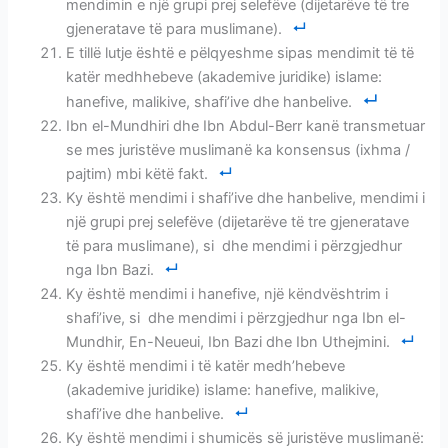
mendimin e një grupi prej selefëve (dijetarëve të tre
gjeneratave të para muslimane).
E tillë lutje është e pëlqyeshme sipas mendimit të të
katër medhhebeve (akademive juridike) islame:
hanefive, malikive, shafi’ive dhe hanbelive.
Ibn el-Mundhiri dhe Ibn Abdul-Berr kanë transmetuar
se mes juristëve muslimanë ka konsensus (ixhma /
pajtim) mbi këtë fakt.
Ky është mendimi i shafi’ive dhe hanbelive, mendimi i
një grupi prej selefëve (dijetarëve të tre gjeneratave
të para muslimane), si dhe mendimi i përzgjedhur
nga Ibn Bazi.
Ky është mendimi i hanefive, një këndvështrim i
shafi’ive, si dhe mendimi i përzgjedhur nga Ibn el-
Mundhir, En-Neueui, Ibn Bazi dhe Ibn Uthejmini.
Ky është mendimi i të katër medh’hebeve
(akademive juridike) islame: hanefive, malikive,
shafi’ive dhe hanbelive.
Ky është mendimi i shumicës së juristëve muslimanë: