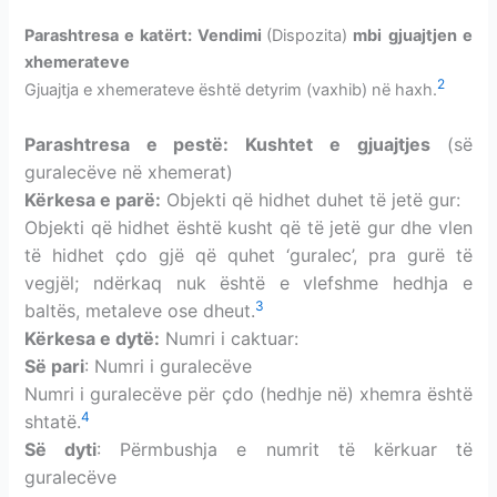
Parashtresa e katërt: Vendimi
(Dispozita)
mbi
gjuajtjen e
xhemerateve
2
Gjuajtja e xhemerateve është detyrim (vaxhib) në haxh.
Parashtresa e pestë: Kushtet e
gjuajtjes
(së
guralecëve në xhemerat)
Kërkesa e parë:
Objekti që hidhet duhet të jetë gur:
Objekti që hidhet është kusht që të jetë gur dhe vlen
të hidhet çdo gjë që quhet ‘guralec’, pra gurë të
vegjël; ndërkaq nuk është e vlefshme hedhja e
3
baltës, metaleve ose dheut.
Kërkesa e dytë:
Numri i caktuar:
Së pari
: Numri i guralecëve
Numri i guralecëve për çdo (hedhje në) xhemra është
4
shtatë.
Së dyti
: Përmbushja e numrit të kërkuar të
guralecëve