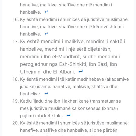
hanefive, malikive, shafi’ive dhe një mendim i
hanbelive.
Ky është mendimi i shumicës së juristëve muslimanë:
hanefive, malikive, shafi’ive dhe një këndvështrim i
hanbelive.
Ky është mendimi i malikive, mendimi i saktë i
hanbelive, mendimi i një sërë dijetarësh,
mendimi i Ibn el-Mundhirit, si dhe mendimi i
përzgjedhur nga Esh-Shinkiti, Ibn Bazi, Ibn
Uthejmini dhe El-Albani.
Ky është mendimi i të katër medhhebeve (akademive
juridike) islame: hanefive, malikive, shafi’ive dhe
hanbelive.
Kadiu ‘Ijadu dhe Ibn Haxheri kanë transmetuar se
mes juristëve muslimanë ka konsensus (ixhma /
pajtim) mbi këtë fakt.
Ky është mendimi i shumicës së juristëve muslimanë:
hanefive, shafi’ive dhe hanbelive, si dhe përbën