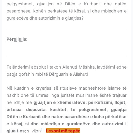
pëlqyeshmet, gjuajtjen në Ditën e Kurbanit dhe natën
pasardhëse, kohën përkatëse të kësaj, si dhe mbledhjen e
guralecëve dhe autorizimin e gjuajtjes?
Përgjigjja:
RITET E DITËS SË KURBANIT-GJUAJTJA E
XHEMERATEVE
Falënderimi absolut i takon Allahut! Mëshira, lavdërimi edhe
paqja qofshin mbi të Dërguarin e Allahut!
Në kuadrin e kryerjes së ritualeve madhështore islame të
haxhit dhe të umres, nga juristët muslimanë është trajtuar
në lidhje me
gjuajtjen e xhemerateve: përkufizimi, llojet,
urtësia,
dispozita, kushtet, të pëlqyeshmet, gjuajtja
Ditën e Kurbanit dhe natën pasardhëse e koha përkatëse
e kësaj, si dhe mbledhja e guralecëve dhe autorizimi i
1
gjuajtjes
;
si vijon
:
Lexoni më tepër