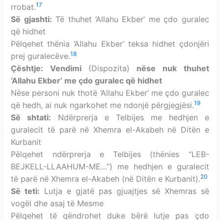
17
rrobat.
Së gjashti:
Të thuhet ‘Allahu Ekber’ me çdo guralec
që hidhet
Pëlqehet thënia ‘Allahu Ekber’ teksa hidhet çdonjëri
18
prej guralecëve.
Çështje: Vendimi
(Dispozita)
nëse nuk thuhet
‘Allahu Ekber’ me çdo guralec që hidhet
Nëse personi nuk thotë ‘Allahu Ekber’ me çdo guralec
19
që hedh, ai nuk ngarkohet me ndonjë përgjegjësi.
Së shtati:
Ndërprerja e Telbijes me hedhjen e
guralecit të parë në Xhemra el-Akabeh në Ditën e
Kurbanit
Pëlqehet ndërprerja e Telbijes (thënies “LEB-
BEJKELL-LLAAHUM-ME…”) me hedhjen e guralecit
20
të parë në Xhemra el-Akabeh (në Ditën e Kurbanit).
Së teti:
Lutja e gjatë pas gjuajtjes së Xhemras së
vogël dhe asaj të Mesme
Pëlqehet të qëndrohet duke bërë lutje pas çdo