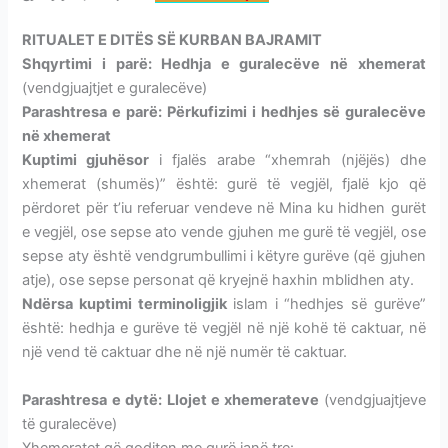
RITUALET E DITËS SË KURBAN BAJRAMIT
Shqyrtimi i parë: Hedhja e guralecëve në xhemerat
(vendgjuajtjet e guralecëve)
Parashtresa e parë: Përkufizimi i hedhjes së guralecëve
në xhemerat
Kuptimi gjuhësor
i fjalës arabe “xhemrah (njëjës) dhe
xhemerat (shumës)” është: gurë të vegjël, fjalë kjo që
përdoret për t’iu referuar vendeve në Mina ku hidhen gurët
e vegjël, ose sepse ato vende gjuhen me gurë të vegjël, ose
sepse aty është vendgrumbullimi i këtyre gurëve (që gjuhen
atje), ose sepse personat që kryejnë haxhin mblidhen aty.
Ndërsa kuptimi terminoligjik
islam i “hedhjes së gurëve”
është: hedhja e gurëve të vegjël në një kohë të caktuar, në
një vend të caktuar dhe në një numër të caktuar.
Parashtresa e dytë: Llojet e xhemerateve
(vendgjuajtjeve
të guralecëve)