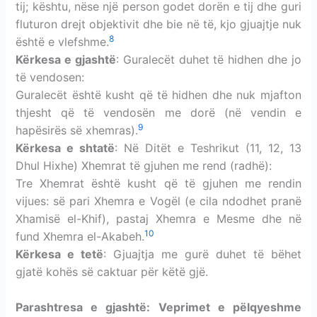
tij; kështu, nëse një person godet dorën e tij dhe guri
fluturon drejt objektivit dhe bie në të, kjo gjuajtje nuk
8
është e vlefshme.
Kërkesa e gjashtë
: Guralecët duhet të hidhen dhe jo
të vendosen:
Guralecët është kusht që të hidhen dhe nuk mjafton
thjesht që të vendosën me dorë (në vendin e
9
hapësirës së xhemras).
Kërkesa e shtatë
: Në Ditët e Teshrikut (11, 12, 13
Dhul Hixhe) Xhemrat të gjuhen me rend (radhë):
Tre Xhemrat është kusht që të gjuhen me rendin
vijues: së pari Xhemra e Vogël (e cila ndodhet pranë
Xhamisë el-Khif), pastaj Xhemra e Mesme dhe në
10
fund Xhemra el-Akabeh.
Kërkesa e tetë
: Gjuajtja me gurë duhet të bëhet
gjatë kohës së caktuar për këtë gjë.
Parashtresa e gjashtë: Veprimet e pëlqyeshme