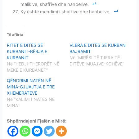
malikive, shafi’ive dhe hanbelive.
Ky është mendimi i shafi’ive dhe hanbelive.
Të afërta
RITET E DITËS SË
VLERA E DITËS SË KURBAN
KURBANIT-BËRJA E
BAJRAMIT
KURBANIT
Në “MIRËSI TË TJERA TË
Në “HEDJI-THERORËT NË
DITËVE-MUAJVE-KOHËVE”
MEKË E KURBANËT”
QËNDRIMI NATËN NË
MINA-GJUAJTJA E TRE
XHEMERATEVE
Në “KALIMI I NATËS NË
MINA”
Shpërndajeni Fjalën e Mirë: