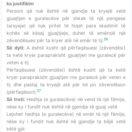
ka justifikim
Personi që nuk është në gjendje ta kryejë vetë
gjuajtjen e guralecëve për shkak të një pengese
(arsyeje) që nuk pritet të hiqet para skadimit të
kohës së kësaj gjuajtjeje, duhet të emërojë një
26
zëvendësues për ta kryer atë në emër të tij.
Së dyti:
A është kusht që përfaqësuesi (zëvendësi)
ta ketë kryer paraprakisht gjuajtjen me guralecë për
veten e tij
Përfaqësuesi (zëvendësi) është kusht që ta ketë
kryer paraprakisht gjuajtjen me guralecë për veten e
tij dhe pastaj ta kryejë atë për kë po zëvendëson
27
(përfaqëson).
Së treti:
Hedhja (e guralecëve) në vend të një fëmije,
nëse ky i fundit nuk është në gjendje të gjuaj vetë
Lejohet hedhja (e guralecëve) në emër të një fëmije,
nëse ky i fundit nuk është në gjendje ta bëjë vetë
këtë gjë.