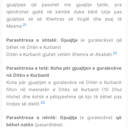
gjuajtjeje që pasohet me gjuajtje tjetër, pra
qëndrohet gjatë në këmbë duke bërë lutje pas
gjuajtjes së së Xhemras së Vogël dhe asaj të
21
Mesme.
Parashtresa e shtatë: G
juajtja
(e guralecëve) që
bëhet në Ditën e Kurbanit
22
Ditën e Kurbanit gjuhet vetëm Xhemra el-Akabeh.
Parashtresa e tetë: Koha për gjuajtjen e guralecëve
në Ditën e Kurbanit
Koha për gjuajtjen e guralecëve në Ditën e Kurbanit
fillon në mesnatën e Ditës së Kurbanit (10 Dhul
Hixhe) dhe është e pëlqyeshme që kjo të bëhet pas
23
lindjes së diellit.
Parashtresa e nëntë: Gjuajtja
(e guralecëve)
që
bëhet natën
(pasardhëse)