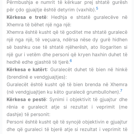
Përmbushja e numrit të kërkuar prej shtatë gurësh
5
për çdo gjuajtje është detyrim (vaxhib).
Kërkesa e tretë
: Hedhja e shtatë guralecëve në
Xhemra të bëhet një nga një:
Xhemra është kusht që të goditet me shtatë guralecë
një nga një, të veçuara, ndërsa nëse dy gurë hidhen
së bashku ose të shtatë njëherësh, ato llogariten si
një gur i vetëm dhe personi që kryen haxhin duhet të
6
hedhë edhe gjashtë të tjerë.
Kërkesa e katërt
: Guralecët duhet të bien në hinkë
(brendinë e vendgjuajtjes):
Guralecët është kusht që të bien brenda në Xhemra
7
(në vendgjuajtjen ku këto guralecë grumbullohen).
Kërkesa e pestë
: Synimi i objektivit të gjuajtur dhe
rënia e guralecit atje si rezultat i veprimit (me
dashje) të personit:
Personi është kusht që të synojë objektivin e gjuajtur
dhe që guraleci të bjerë atje si rezultat i veprimit të