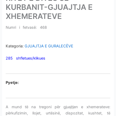
i
KURBANIT-GJUAJTJA E
m
XHEMERATEVE
e
v
Numri i fetvasë: 468
RITET E DITËS SË KURBANIT-
e
GJUAJTJA E XHEMERATEVE
Kategoria:
GJUAJTJA E GURALECËVE
285 shfletues/klikues
RITET E DITËS SË KURBANIT-
GJUAJTJA E XHEMERATEVE
P
yetje:
RITET E DITËS SË KURBANIT-GJUAJTJA E
XHEMERATEVE
A mund të na tregoni për gjuajtjen e xhemerateve:
përkufizimin, llojet, urtësinë, dispozitat, kushtet, të