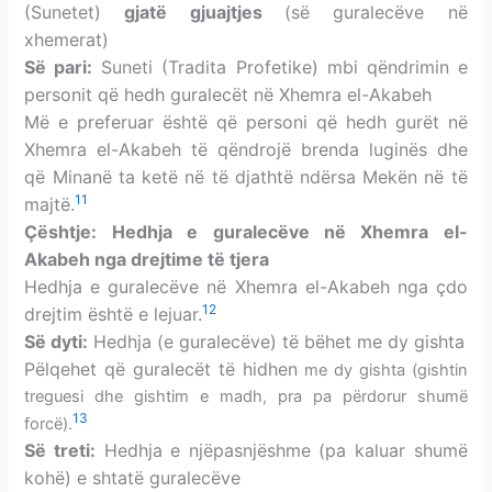
(Sunetet)
gjatë
gjuajtjes
(së guralecëve në
xhemerat)
Së pari:
Suneti (Tradita Profetike) mbi qëndrimin e
personit që hedh guralecët në Xhemra el-Akabeh
Më e preferuar është që personi që hedh gurët në
Xhemra el-Akabeh të qëndrojë brenda luginës dhe
që Minanë ta ketë në të djathtë ndërsa Mekën në të
11
majtë.
Çështje: Hedhja e guralecëve në Xhemra el-
Akabeh nga drejtime të tjera
Hedhja e guralecëve në Xhemra el-Akabeh nga çdo
12
drejtim është e lejuar.
Së dyti:
Hedhja (e guralecëve) të bëhet me dy gishta
Pëlqehet që guralecët të hidhen
me dy gishta (gishtin
treguesi dhe gishtim e madh, pra pa përdorur shumë
13
forcë).
Së treti:
Hedhja e njëpasnjëshme (pa kaluar shumë
kohë) e shtatë guralecëve