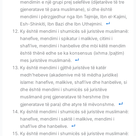
mendimin e një grupi prej selefëve (dijetarëve të tre
gjeneratave të para muslimane), si dhe është
mendimi i përzgjedhur nga Ibn Tejmije, Ibn el-Kajimi,
Esh-Shinkiti, Ibn Bazi dhe Ibn Uthejmini.
Ky është mendimi i shumicës së juristëve muslimanë:
hanefive, mendimi i spikatur i malikive, citimi i
shafi’ive, mendimi i hanbelive dhe mbi këtë mendim
është thënë edhe se ka konsensus (ixhma /pajtim)
mes juristëve muslimanë.
Ky është mendimi i gjithë juristëve të katër
medh’hebeve (akademive më të mëdha juridike)
islame: hanefive, malikive, shafi’ive dhe hanbelive, si
dhe është mendimi i shumicës së juristëve
muslimanë prej gjeneratave të hershme (tre
gjeneratave të para) dhe atyre të mëvonshme.
Ky është mendimi i shumicës së juristëve muslimanë:
hanefive, mendimi i saktë i malikive, mendimi i
shafi’ive dhe hanbelive.
Ky është mendimi i shumicës së juristëve muslimanë: