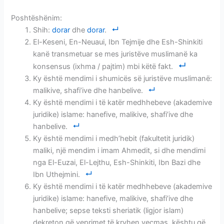
Poshtëshënim:
Shih:
dorar
dhe
dorar
.
El-Keseni, En-Neuaui, Ibn Tejmije dhe Esh-Shinkiti
kanë transmetuar se mes juristëve muslimanë ka
konsensus (ixhma / pajtim) mbi këtë fakt.
Ky është mendimi i shumicës së juristëve muslimanë:
malikive, shafi’ive dhe hanbelive.
Ky është mendimi i të katër medhhebeve (akademive
juridike) islame: hanefive, malikive, shafi’ive dhe
hanbelive.
Ky është mendimi i medh’hebit (fakultetit juridik)
maliki, një mendim i imam Ahmedit, si dhe mendimi
nga El-Euzai, El-Lejthu, Esh-Shinkiti, Ibn Bazi dhe
Ibn Uthejmini.
Ky është mendimi i të katër medhhebeve (akademive
juridike) islame: hanefive, malikive, shafi’ive dhe
hanbelive; sepse teksti sheriatik (ligjor islam)
dekreton që veprimet të kryhen veçmas, kështu që