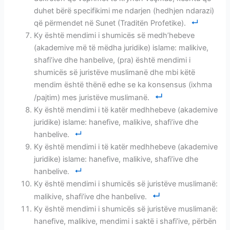
duhet bërë specifikimi me ndarjen (hedhjen ndarazi)
që përmendet në Sunet (Traditën Profetike).
Ky është mendimi i shumicës së medh’hebeve
(akademive më të mëdha juridike) islame: malikive,
shafi’ive dhe hanbelive, (pra) është mendimi i
shumicës së juristëve muslimanë dhe mbi këtë
mendim është thënë edhe se ka konsensus (ixhma
/pajtim) mes juristëve muslimanë.
Ky është mendimi i të katër medhhebeve (akademive
juridike) islame: hanefive, malikive, shafi’ive dhe
hanbelive.
Ky është mendimi i të katër medhhebeve (akademive
juridike) islame: hanefive, malikive, shafi’ive dhe
hanbelive.
Ky është mendimi i shumicës së juristëve muslimanë:
malikive, shafi’ive dhe hanbelive.
Ky është mendimi i shumicës së juristëve muslimanë:
hanefive, malikive, mendimi i saktë i shafi’ive, përbën