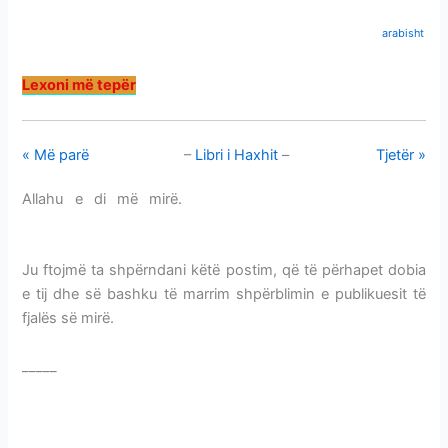
arabisht
Lexoni më tepër
« Më parë
–
Libri i Haxhit
–
Tjetër »
Allahu e di më mirë.
RITET E DITËS SË KURBANIT-
GJUAJTJA E XHEMERATEVE
Ju ftojmë ta shpërndani këtë postim, që të përhapet dobia
e tij dhe së bashku të marrim shpërblimin e publikuesit të
fjalës së mirë.
_____
RITET E DITËS SË KURBANIT-GJUAJTJA E
XHEMERATEVE
RITET E DITËS SË KURBANIT-GJUAJTJA E XHEMERATEVE