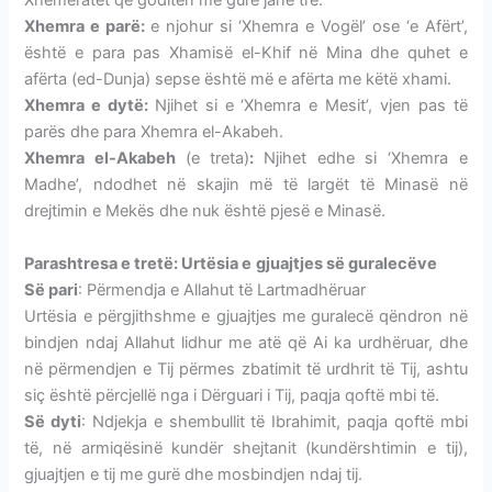
Xhemeratet që goditen me gurë janë tre:
Xhemra e parë:
e njohur si ‘Xhemra e Vogël’ ose ‘e Afërt’,
është e para pas Xhamisë el-Khif në Mina dhe quhet e
afërta (ed-Dunja) sepse është më e afërta me këtë xhami.
Xhemra e dytë:
Njihet si e ‘Xhemra e Mesit’, vjen pas të
parës dhe para Xhemra el-Akabeh.
Xhemra el-Akabeh
(e treta)
:
Njihet edhe si ‘Xhemra e
Madhe’, ndodhet në skajin më të largët të Minasë në
drejtimin e Mekës dhe nuk është pjesë e Minasë.
Parashtresa e tretë: Urtësia e
gjuajtjes së guralecëve
Së pari
: Përmendja e Allahut të Lartmadhëruar
Urtësia e përgjithshme e gjuajtjes me guralecë qëndron në
bindjen ndaj Allahut lidhur me atë që Ai ka urdhëruar, dhe
në përmendjen e Tij përmes zbatimit të urdhrit të Tij, ashtu
siç është përcjellë nga i Dërguari i Tij, paqja qoftë mbi të.
Së dyti
: Ndjekja e shembullit të Ibrahimit, paqja qoftë mbi
të, në armiqësinë kundër shejtanit (kundërshtimin e tij),
gjuajtjen e tij me gurë dhe mosbindjen ndaj tij.