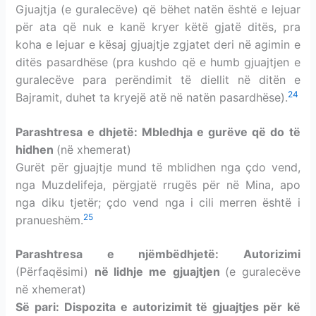
Gjuajtja (e guralecëve) që bëhet natën është e lejuar
për ata që nuk e kanë kryer këtë gjatë ditës
, pra
koha e lejuar e kësaj gjuajtje zgjatet deri në agimin e
ditës pasardhëse (pra kushdo që e humb gjuajtjen e
guralecëve para perëndimit të diellit në ditën e
24
Bajramit, duhet ta kryejë atë në natën pasardhëse).
Parashtresa e dhjetë: Mbledhja e gurëve që do të
hidhen
(në xhemerat)
Gurët për gjuajtje mund të mblidhen nga çdo vend,
nga Muzdelifeja, përgjatë rrugës për në Mina, apo
nga diku tjetër; çdo vend nga i cili merren është i
25
pranueshëm.
Parashtresa e njëmbëdhjetë: Autorizimi
(Përfaqësimi)
në lidhje me
gjuajtjen
(e guralecëve
në xhemerat)
Së pari:
Dispozita e autorizimit të
gjuajtjes për kë