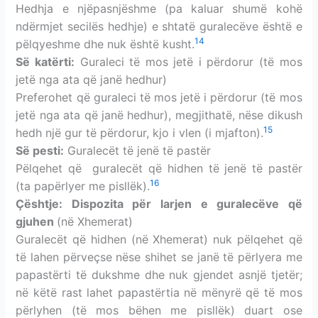
Hedhja e njëpasnjëshme (pa kaluar shumë kohë
ndërmjet secilës hedhje) e shtatë guralecëve është e
14
pëlqyeshme dhe nuk është kusht.
Së katërti:
Guraleci të mos jetë i përdorur (të mos
jetë nga ata që janë hedhur)
Preferohet që guraleci të mos jetë i përdorur (të mos
jetë nga ata që janë hedhur), megjithatë, nëse dikush
15
hedh një gur të përdorur, kjo i vlen (i mjafton).
Së pesti:
Guralecët të jenë të pastër
Pëlqehet që guralecët që hidhen të jenë të pastër
16
(ta papërlyer me pisllëk).
Çështje: Dispozita për larjen e guralecëve që
gjuhen
(në Xhemerat)
Guralecët që hidhen (në Xhemerat) nuk pëlqehet që
të lahen përveçse nëse shihet se janë të përlyera me
papastërti të dukshme dhe nuk gjendet asnjë tjetër;
në këtë rast lahet papastërtia në mënyrë që të mos
përlyhen (të mos bëhen me pisllëk) duart ose