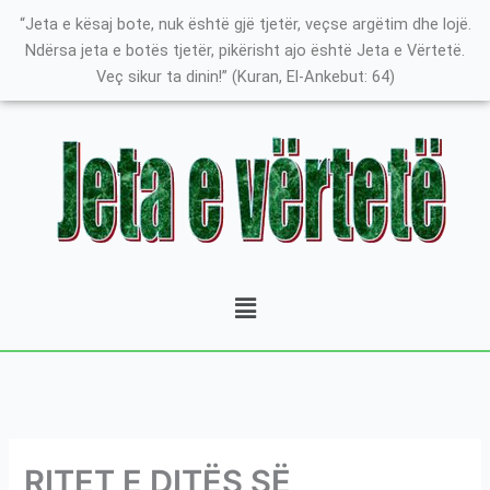
Skip
K
“Jeta e kësaj bote, nuk është gjë tjetër, veçse argëtim dhe lojë.
to
a
Ndërsa jeta e botës tjetër, pikërisht ajo është Jeta e Vërtetë.
content
Veç sikur ta dinin!” (Kuran, El-Ankebut: 64)
t
e
g
o
r
i
t
Menu
ë
e
P
o
s
t
RITET E DITËS SË