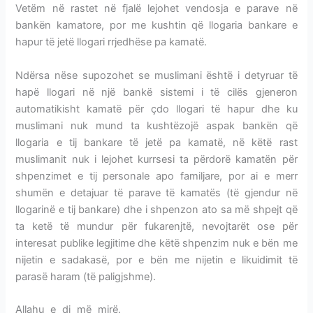
Vetëm në rastet në fjalë lejohet vendosja e parave në
bankën kamatore, por me kushtin që llogaria bankare e
hapur të jetë llogari rrjedhëse pa kamatë.
Ndërsa nëse supozohet se muslimani është i detyruar të
hapë llogari në një bankë sistemi i të cilës gjeneron
automatikisht kamatë për çdo llogari të hapur dhe ku
muslimani nuk mund ta kushtëzojë aspak bankën që
llogaria e tij bankare të jetë pa kamatë, në këtë rast
muslimanit nuk i lejohet kurrsesi ta përdorë kamatën për
shpenzimet e tij personale apo familjare, por ai e merr
shumën e detajuar të parave të kamatës (të gjendur në
llogarinë e tij bankare) dhe i shpenzon ato sa më shpejt që
ta ketë të mundur për fukarenjtë, nevojtarët ose për
interesat publike legjitime dhe këtë shpenzim nuk e bën me
nijetin e sadakasë, por e bën me nijetin e likuidimit të
parasë haram (të paligjshme).
Allahu e di më mirë.
MBAJTJA E PARAVE NË BANKAT