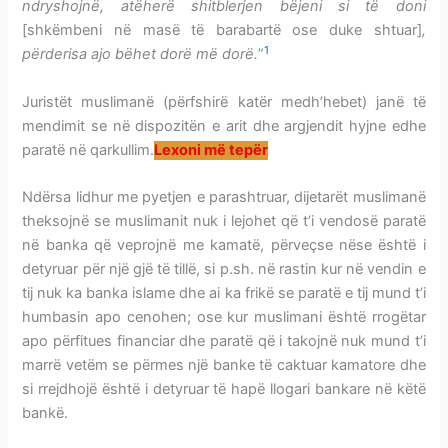
ndryshojnë, atëherë shitblerjen bëjeni si të doni
[shkëmbeni në masë të barabartë ose duke shtuar]
,
1
përderisa ajo bëhet dorë më dorë.
”
Juristët muslimanë (përfshirë katër medh’hebet) janë të
mendimit se në dispozitën e arit dhe argjendit hyjne edhe
paratë në qarkullim.
Lexoni më tepër
Ndërsa lidhur me pyetjen e parashtruar, dijetarët muslimanë
theksojnë se muslimanit nuk i lejohet që t’i vendosë paratë
në banka që veprojnë me kamatë, përveçse nëse është i
detyruar për një gjë të tillë, si p.sh. në rastin kur në vendin e
tij nuk ka banka islame dhe ai ka frikë se paratë e tij mund t’i
humbasin apo cenohen; ose kur muslimani është rrogëtar
apo përfitues financiar dhe paratë që i takojnë nuk mund t’i
marrë vetëm se përmes një banke të caktuar kamatore dhe
si rrejdhojë është i detyruar të hapë llogari bankare në këtë
bankë.