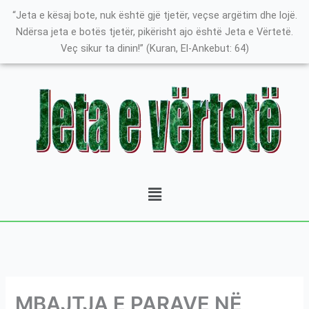
Skip
K
“Jeta e kësaj bote, nuk është gjë tjetër, veçse argëtim dhe lojë.
to
a
Ndërsa jeta e botës tjetër, pikërisht ajo është Jeta e Vërtetë.
content
Veç sikur ta dinin!” (Kuran, El-Ankebut: 64)
t
e
g
o
r
i
t
Menu
ë
e
P
o
s
t
MBAJTJA E PARAVE NË