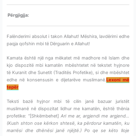
Përgjigjja:
MBAJTJA E PARAVE NË BANKAT KAMATORE
Falënderimi absolut i takon Allahut! Mëshira, lavdërimi edhe
paqja qofshin mbi të Dërguarin e Allahut!
Kamata është një nga mëkatet më madhore në Islam dhe
kjo dispozitë mbi kamatën mbështetet në tekstet hyjnore
të Kuranit dhe Sunetit (Traditës Profetike), si dhe mbështet
edhe në konsensusin e dijetarëve muslimanë.
Lexoni më
tepër
Teksti bazë hyjnor mbi të cilin janë bazuar juristët
muslimanë në dispozitat lidhur me kamatën, është thënia
profetike:
“
[Shkëmbehet]
Ari me ar, argjendi me argjend…
(Kush shton ose kërkon shtesë, ka përdorur kamatën, ku
marrësi dhe dhënësi janë njëjtë.) Po qe se këto lloje