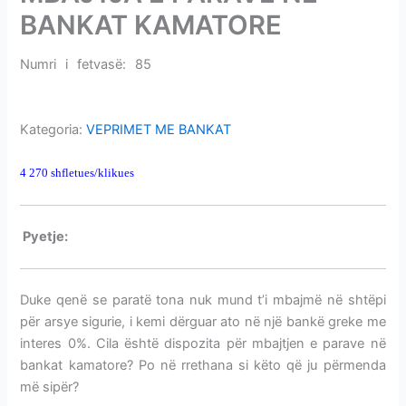
i
BANKAT KAMATORE
m
e
Numri i fetvasë: 85
MBAJTJA E PARAVE NË BANKAT
v
KAMATORE
e
Kategoria:
VEPRIMET ME BANKAT
4 270 shfletues/klikues
MBAJTJA E PARAVE NË BANKAT KAMATORE
P
yetje:
MBAJTJA E PARAVE NË BANKAT KAMATORE
Duke qenë se paratë tona nuk mund t’i mbajmë në shtëpi
për arsye sigurie, i kemi dërguar ato në një bankë greke me
interes 0%. Cila është dispozita për mbajtjen e parave në
bankat kamatore? Po në rrethana si këto që ju përmenda
më sipër?