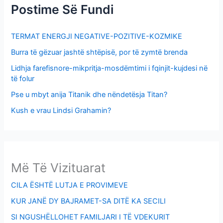
Postime Së Fundi
TERMAT ENERGJI NEGATIVE-POZITIVE-KOZMIKE
Burra të gëzuar jashtë shtëpisë, por të zymtë brenda
Lidhja farefisnore-mikpritja-mosdëmtimi i fqinjit-kujdesi në
të folur
Pse u mbyt anija Titanik dhe nëndetësja Titan?
Kush e vrau Lindsi Grahamin?
Më Të Vizituarat
CILA ËSHTË LUTJA E PROVIMEVE
KUR JANË DY BAJRAMET-SA DITË KA SECILI
SI NGUSHËLLOHET FAMILJARI I TË VDEKURIT