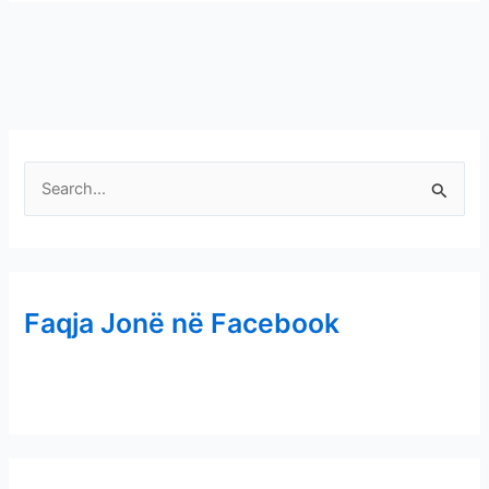
S
e
a
r
Faqja Jonë në Facebook
c
h
f
o
r
: