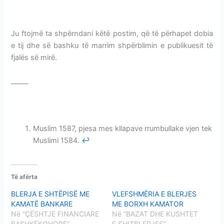
KAMATORE
Ju ftojmë ta shpërndani këtë postim, që të përhapet dobia
e tij dhe së bashku të marrim shpërblimin e publikuesit të
fjalës së mirë.
_____
MBAJTJA E PARAVE NË BANKAT KAMATORE
MBAJTJA E PARAVE NË BANKAT KAMATORE
Muslim 1587, pjesa mes kllapave rrumbullake vjen tek
Muslimi 1584.
↩
Të afërta
BLERJA E SHTËPISË ME
VLEFSHMËRIA E BLERJES
KAMATË BANKARE
ME BORXH KAMATOR
Në “ÇËSHTJE FINANCIARE
Në “BAZAT DHE KUSHTET
BASHKËKOHORE”
E SHITBLERJES”