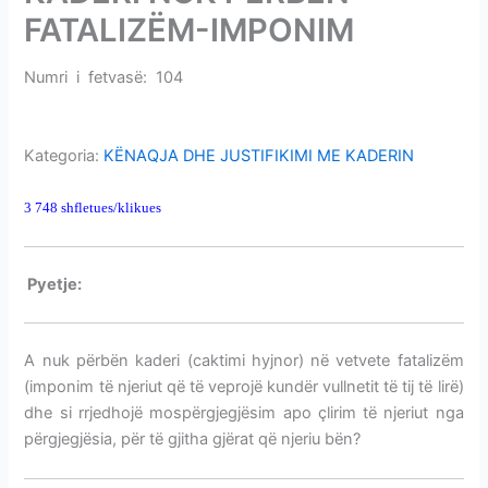
i
FATALIZËM-IMPONIM
m
e
Numri i fetvasë: 104
KADERI NUK PËRBËN FATALIZËM-
v
IMPONIM
e
Kategoria:
KËNAQJA DHE JUSTIFIKIMI ME KADERIN
3 748 shfletues/klikues
KADERI NUK PËRBËN FATALIZËM-IMPONIM
P
yetje:
KADERI NUK PËRBËN FATALIZËM-IMPONIM
A nuk përbën kaderi (caktimi hyjnor) në vetvete fatalizëm
(imponim të njeriut që të veprojë kundër vullnetit të tij të lirë)
dhe si rrjedhojë mospërgjegjësim apo çlirim të njeriut nga
përgjegjësia, për të gjitha gjërat që njeriu bën?