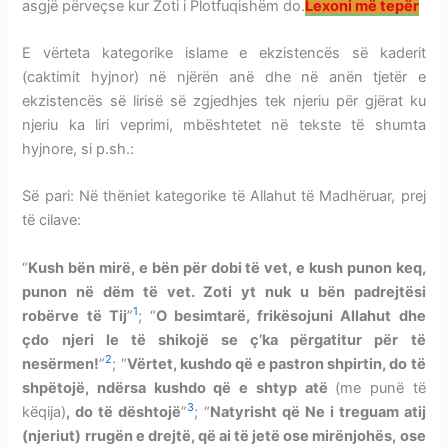
asgjë përveçse kur Zoti i Plotfuqishëm do.
Lexoni më tepër
E vërteta kategorike islame e ekzistencës së kaderit
(caktimit hyjnor) në njërën anë dhe në anën tjetër e
ekzistencës së lirisë së zgjedhjes tek njeriu për gjërat ku
njeriu ka liri veprimi, mbështetet në tekste të shumta
hyjnore, si p.sh.:
Së pari: Në thëniet kategorike të Allahut të Madhëruar, prej
të cilave:
“
Kush bën mirë, e bën për dobi të vet, e kush punon keq,
punon në dëm të vet. Zoti yt nuk u bën padrejtësi
1
robërve të Tij
”
; “
O besimtarë, frikësojuni Allahut dhe
çdo njeri le të shikojë se ç’ka përgatitur për të
2
nesërmen!
”
; “
Vërtet, kushdo që e pastron shpirtin, do të
shpëtojë, ndërsa kushdo që e shtyp atë
(me punë të
3
këqija)
, do të dështojë
”
; “
Natyrisht që Ne i treguam atij
(njeriut) rrugën e drejtë, që ai të jetë ose mirënjohës, ose