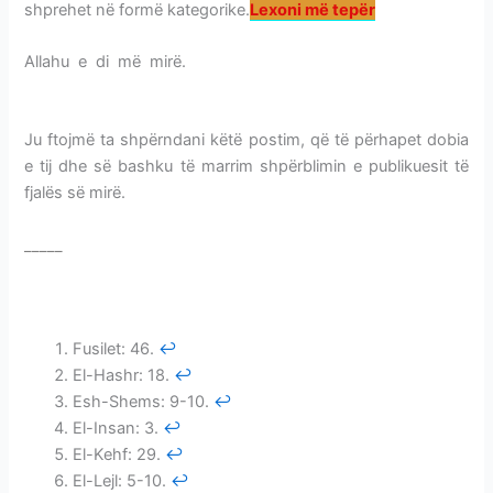
shprehet në formë kategorike.
Lexoni më tepër
Allahu e di më mirë.
KADERI NUK PËRBËN FATALIZËM-
IMPONIM
Ju ftojmë ta shpërndani këtë postim, që të përhapet dobia
e tij dhe së bashku të marrim shpërblimin e publikuesit të
fjalës së mirë.
_____
KADERI NUK PËRBËN FATALIZËM-IMPONIM
KADERI NUK PËRBËN FATALIZËM-IMPONIM
Fusilet: 46.
↩
El-Hashr: 18.
↩
Esh-Shems: 9-10.
↩
El-Insan: 3.
↩
El-Kehf: 29.
↩
El-Lejl: 5-10.
↩