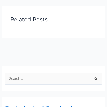
Related Posts
S
e
a
r