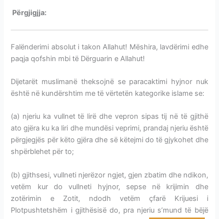
Përgjigjja:
KADERI NUK PËRBËN FATALIZËM-IMPONIM
Falënderimi absolut i takon Allahut! Mëshira, lavdërimi edhe
paqja qofshin mbi të Dërguarin e Allahut!
Dijetarët muslimanë theksojnë se paracaktimi hyjnor nuk
është në kundërshtim me të vërtetën kategorike islame se:
(a) njeriu ka vullnet të lirë dhe vepron sipas tij në të gjithë
ato gjëra ku ka liri dhe mundësi veprimi, prandaj njeriu është
përgjegjës për këto gjëra dhe së këtejmi do të gjykohet dhe
shpërblehet për to;
(b) gjithsesi, vullneti njerëzor ngjet, gjen zbatim dhe ndikon,
vetëm kur do vullneti hyjnor, sepse në krijimin dhe
zotërimin e Zotit, ndodh vetëm çfarë Krijuesi i
Plotpushtetshëm i gjithësisë do, pra njeriu s’mund të bëjë