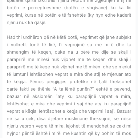
spikatet qartë fakti sesi njeriu vepron me zgjedhjen e tij në
botën e perceptueshme (botën e shqisave) ku ka liri
veprimi, kurse në botën e të fshehtës (ky hyn edhe kaderi)
njeriu nuk ka qasje.
Hadithi urdhëron që në këtë botë, veprimet që janë subjekt
i vullnetit tonë të lirë, t’i veprojmë sa më mirë dhe ta
shmangim të keqen, duke na u bërë me dije se skaji i
paraprirë me mirësi nuk vijohet me të keqen dhe skaji i
paraprirë me të keqe nuk vijohet me të mirën, dhe se njeriut
të lumtur i lehtësohen veprat e mira dhe atij të mjeruar ato
të këqija. Pëmes përgjigjes profetike në fjalë theksohet
qartë fakti se thënia “A ta lëmë punën?” është e pavend,
bazuar në aksiomën “aty ku paraprijnë veprat e mira,
lehtësohet e mira dhe veprimi i saj dhe aty ku paraprijnë
veprat e këqia, lehtësohet e keqja dhe veprimi i saj”. Bazuar
në sa u cek, disa dijetarë muslimanë theksojnë, se nëse
njeriu vepron vepra të mira, lejohet të mendohet se caktimi
hyjnor për të është i mirë, me kushtin që ky pohim të mos