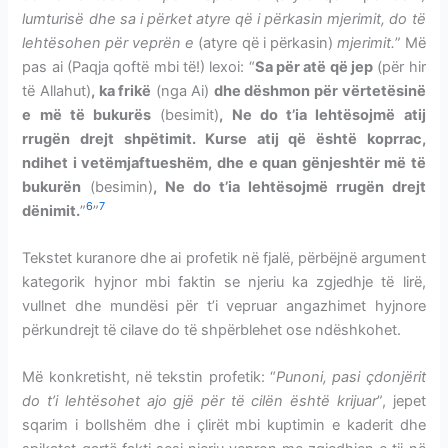
lumturisë dhe sa i përket atyre që i përkasin mjerimit, do të
lehtësohen për veprën e
(atyre që i përkasin)
mjerimit.
” Më
pas ai (Paqja qoftë mbi të!) lexoi: “
Sa për atë që jep
(për hir
të Allahut)
, ka frikë
(nga Ai)
dhe dëshmon për vërtetësinë
e më të bukurës
(besimit)
, Ne do t’ia lehtësojmë atij
rrugën drejt shpëtimit. Kurse atij që është koprrac,
ndihet i vetëmjaftueshëm, dhe e quan gënjeshtër më të
bukurën
(besimin)
, Ne do t’ia lehtësojmë rrugën drejt
6
7
dënimit.
”
”
Tekstet kuranore dhe ai profetik në fjalë, përbëjnë argument
kategorik hyjnor mbi faktin se njeriu ka zgjedhje të lirë,
vullnet dhe mundësi për t’i vepruar angazhimet hyjnore
përkundrejt të cilave do të shpërblehet ose ndëshkohet.
Më konkretisht, në tekstin profetik: “
Punoni, pasi çdonjërit
do t’i lehtësohet ajo gjë për të cilën është krijuar
”, jepet
sqarim i bollshëm dhe i çlirët mbi kuptimin e kaderit dhe