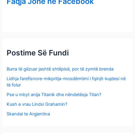
Faqja Jonë në Facebook
c
h
f
o
r
:
Postime Së Fundi
Burra të gëzuar jashtë shtëpisë, por të zymtë brenda
Lidhja farefisnore-mikpritja-mosdëmtimi i fqinjit-kujdesi në
të folur
Pse u mbyt anija Titanik dhe nëndetësja Titan?
Kush e vrau Lindsi Grahamin?
Skandal te Argjentina