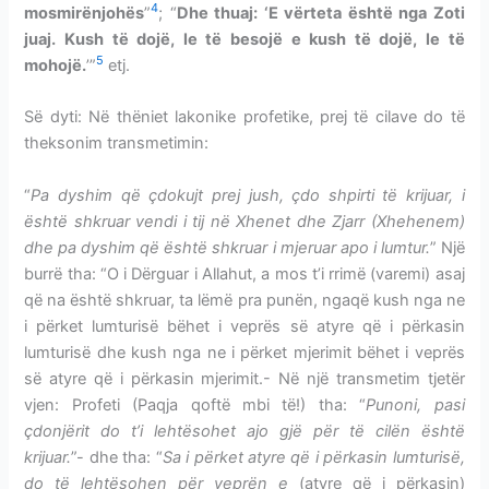
4
mosmirënjohës
”
; “
Dhe thuaj: ‘E vërteta është nga Zoti
juaj. Kush të dojë, le të besojë e kush të dojë, le të
5
mohojë.
’”
etj.
Së dyti: Në thëniet lakonike profetike, prej të cilave do të
theksonim transmetimin:
“
Pa dyshim që çdokujt prej jush, çdo shpirti të krijuar, i
është shkruar vendi i tij në Xhenet dhe Zjarr (Xhehenem)
dhe pa dyshim që është shkruar i mjeruar apo i lumtur.
” Një
burrë tha: “O i Dërguar i Allahut, a mos t’i rrimë (varemi) asaj
që na është shkruar, ta lëmë pra punën, ngaqë kush nga ne
i përket lumturisë bëhet i veprës së atyre që i përkasin
lumturisë dhe kush nga ne i përket mjerimit bëhet i veprës
së atyre që i përkasin mjerimit.- Në një transmetim tjetër
vjen: Profeti (Paqja qoftë mbi të!) tha: “
Punoni, pasi
çdonjërit do t’i lehtësohet ajo gjë për të cilën është
krijuar.
”- dhe tha: “
Sa i përket atyre që i përkasin lumturisë,
do të lehtësohen për veprën e
(atyre që i përkasin)