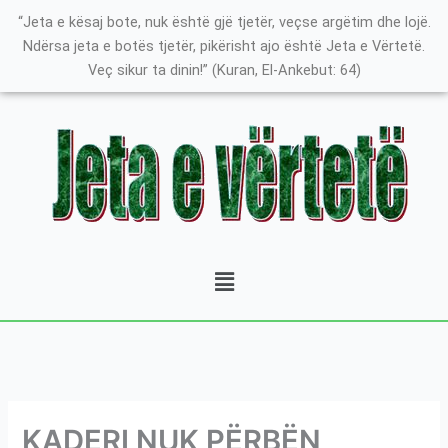
Skip
K
“Jeta e kësaj bote, nuk është gjë tjetër, veçse argëtim dhe lojë.
to
a
Ndërsa jeta e botës tjetër, pikërisht ajo është Jeta e Vërtetë.
content
Veç sikur ta dinin!” (Kuran, El-Ankebut: 64)
t
e
g
o
r
i
t
Menu
ë
e
P
o
s
t
KADERI NUK PËRBËN