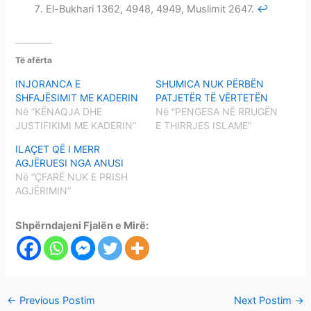
El-Bukhari 1362, 4948, 4949, Muslimit 2647.
↩
Të afërta
INJORANCA E
SHUMICA NUK PËRBËN
SHFAJËSIMIT ME KADERIN
PATJETËR TË VËRTETËN
Në “KËNAQJA DHE
Në “PENGESA NË RRUGËN
JUSTIFIKIMI ME KADERIN”
E THIRRJES ISLAME”
ILAÇET QË I MERR
AGJËRUESI NGA ANUSI
Në “ÇFARË NUK E PRISH
AGJËRIMIN”
Shpërndajeni Fjalën e Mirë:
←
Previous Postim
Next Postim
→