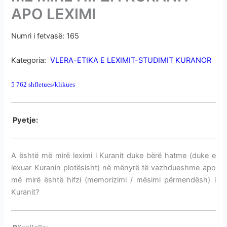
i
APO LEXIMI
m
e
Numri i fetvasë: 165
HIFZI I KURANIT-MEMORIZIMI
v
e
Kategoria:
VLERA-ETIKA E LEXIMIT-STUDIMIT KURANOR
5 762 shfletues/klikues
HIFZI I KURANIT-MEMORIZIMI
P
yetje:
HIFZI I KURANIT-MEMORIZIMI
A është më mirë leximi i Kuranit duke bërë hatme (duke e
lexuar Kuranin plotësisht) në mënyrë të vazhdueshme apo
më mirë është hifzi (memorizimi / mësimi përmendësh) i
Kuranit?