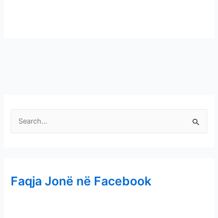
S
e
a
r
Faqja Jonë në Facebook
c
h
f