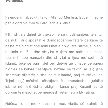
Përgjigjja:
HIFZI I KURANIT-MEMORIZIMI
Falënderimi absolut i takon Allahut! Mëshira, lavdërimi edhe
paqja qofshin mbi të Dërguarin e Allahut!
Fillimisht na duhet të theksojmë se muslimanit/es të rritur
që nuk i di dispozitat e domosdoshme fetare që kanë të
bëjnë me bindjet dhe adhurimet e obliguara islame, si p.sh.:
besimin në Zot dhe shtyllat e tjera me radhë të Imanit
(besimit) apo namazin dhe shtyllat e tjera me radhë të
Islamit; pikë së pari i del për detyrë që t’i japë përparësi
njohjes së këtyre çështjeve, bazuar në faktin se (siç janë
shprehur dijetarët e shquar muslimanë, prej të cilëve Ibn
Tejmije etj.) mësimi i çështjeve të domosdoshme juridike
islame në fjalë është obligim, kurse prej Kuranit është
obligim të mësohet përmendësh vetëm surja El-Fatiha.
Ndërsa lidhur me krahasimin mes vlerës së leximit të