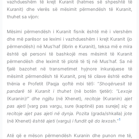
vazhdueshëm të krejt Kuranit (hatmes së shpeshtë të
Kuranit) dhe vlerës së mësimit përmendësh të Kuranit,
thuhet sa vijon:
Mësimi përmendësh i Kuranit fisnik është më i vlershëm
dhe më parësor se leximi i vazhdueshëm i krejt Kuranit (jo
përmendësh) në Mus’haf (librin e Kuranit), teksa më e mira
është që personi të bashkojë mes mësimit të Kuranit
përmendësh dhe leximit të plotë të tij në Mus’haf. Sa në
fjalë bazohet në transmetimet hyjnore inkurajuese të
mësimit përmendësh të Kuranit, prej të cilave është edhe
thënia e Profetit (Paqja qoftë mbi të!): “
Shoqëruesit të
pandarë të Kuranit i thuhet
(në botën tjetër):
“Lexoje
(Kuranin)
!” dhe ngjitu
(në Xhenet)
, recitoje
(Kuranin)
ajet
pas ajeti
[varg pas vargu, sure (kaptinë) pas sureje]
siç e
recitoje ajet pas ajeti në dynja. Pozita
(grada/shkalla)
jote
1
(në Xhenet)
është ajeti
(vargu)
i fundit që do lexosh.
”
Atë që e mëson përmendësh Kuranin dhe punon me të,