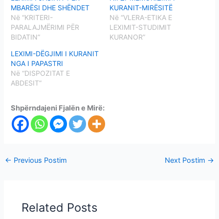
MBARËSI DHE SHËNDET
KURANIT-MIRËSITË
Në “KRITERI-
Në “VLERA-ETIKA E
PARALAJMËRIMI PËR
LEXIMIT-STUDIMIT
BIDATIN”
KURANOR”
LEXIMI-DËGJIMI I KURANIT
NGA I PAPASTRI
Në “DISPOZITAT E
ABDESIT”
Shpërndajeni Fjalën e Mirë:
←
Previous Postim
Next Postim
→
Related Posts