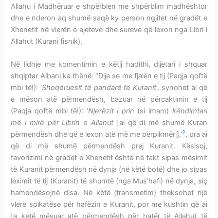
Allahu i Madhëruar e shpërblen me shpërblim madhështor
dhe e nderon aq shumë saqë ky person ngjitet në gradët e
Xhenetit në vlerën e ajeteve dhe sureve që lexon nga Libri i
Allahut (Kurani fisnik).
Në lidhje me komentimin e këtij hadithi, dijetari i shquar
shqiptar Albani ka thënë: “Dije se me fjalën e tij (Paqja qoftë
mbi të!): ‘
Shoqëruesit të pandarë të Kuranit
’, synohet ai që
e mëson atë përmendësh, bazuar në përcaktimin e tij
(Paqja qoftë mbi të!): ‘
Njerëzit i prin
(si imam)
këndimtari
më i mirë për Librin e Allahut
[ai që di më shumë Kuran
2
përmendësh dhe që e lexon atë më me përpikmëri].’
, pra ai
që di më shumë përmendësh prej Kuranit. Kësisoj,
favorizimi në gradët e Xhenetit është në fakt sipas mësimit
të Kuranit përmendësh në dynja (në këtë botë) dhe jo sipas
leximit të tij (Kuranit) të shumtë (nga Mus’hafi) në dynja, siç
hamendësojnë disa. Në këtë (transmetim) theksohet një
vlerë spikatëse për hafëzin e Kuranit, por me kushtin që ai
ta ketë mësuar atë përmendësh për hatër të Allahut të