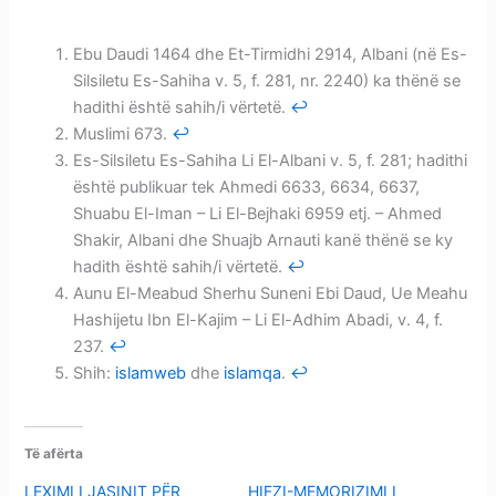
HIFZI I KURANIT-MEMORIZIMI
Ebu Daudi 1464 dhe Et-Tirmidhi 2914, Albani (në Es-
Silsiletu Es-Sahiha v. 5, f. 281, nr. 2240) ka thënë se
hadithi është sahih/i vërtetë.
↩
Muslimi 673.
↩
Es-Silsiletu Es-Sahiha Li El-Albani v. 5, f. 281; hadithi
është publikuar tek Ahmedi 6633, 6634, 6637,
Shuabu El-Iman – Li El-Bejhaki 6959 etj. – Ahmed
Shakir, Albani dhe Shuajb Arnauti kanë thënë se ky
hadith është sahih/i vërtetë.
↩
Aunu El-Meabud Sherhu Suneni Ebi Daud, Ue Meahu
Hashijetu Ibn El-Kajim – Li El-Adhim Abadi, v. 4, f.
237.
↩
Shih:
islamweb
dhe
islamqa
.
↩
Të afërta
LEXIMI I JASINIT PËR
HIFZI-MEMORIZIMI I