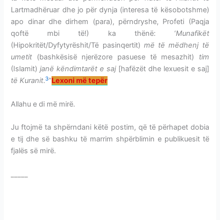
Lartmadhëruar dhe jo për dynja (interesa të kësobotshme)
apo dinar dhe dirhem (para), përndryshe, Profeti (Paqja
qoftë mbi të!) ka thënë: ‘
Munafikët
(Hipokritët/Dyfytyrëshit/Të pasinqertit)
më të mëdhenj të
umetit
(bashkësisë njerëzore pasuese të mesazhit)
tim
(Islamit)
janë këndimtarët e saj
[hafëzët dhe lexuesit e saj]
3
të Kuranit
.
”
Lexoni më tepër
Allahu e di më mirë.
HIFZI I KURANIT-MEMORIZIMI
Ju ftojmë ta shpërndani këtë postim, që të përhapet dobia
e tij dhe së bashku të marrim shpërblimin e publikuesit të
fjalës së mirë.
HIFZI I KURANIT-MEMORIZIMI
_____
HIFZI I KURANIT-MEMORIZIMI
HIFZI I KURANIT-MEMORIZIMI