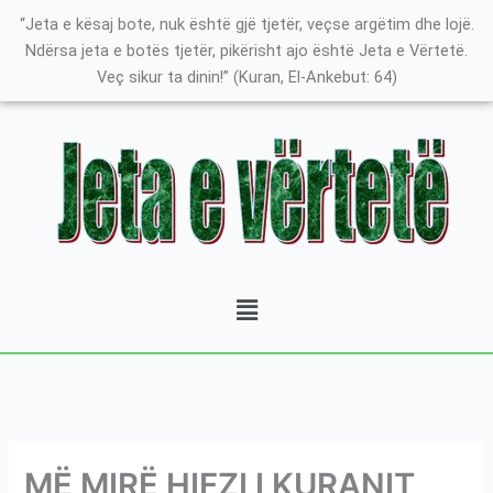
Skip
K
“Jeta e kësaj bote, nuk është gjë tjetër, veçse argëtim dhe lojë.
to
a
Ndërsa jeta e botës tjetër, pikërisht ajo është Jeta e Vërtetë.
content
Veç sikur ta dinin!” (Kuran, El-Ankebut: 64)
t
e
g
o
r
i
t
Menu
ë
e
P
o
s
t
MË MIRË HIFZI I KURANIT