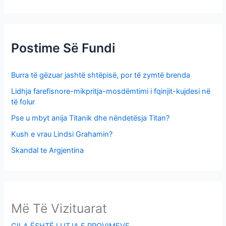
o
r
:
Postime Së Fundi
Burra të gëzuar jashtë shtëpisë, por të zymtë brenda
Lidhja farefisnore-mikpritja-mosdëmtimi i fqinjit-kujdesi në
të folur
Pse u mbyt anija Titanik dhe nëndetësja Titan?
Kush e vrau Lindsi Grahamin?
Skandal te Argjentina
Më Të Vizituarat