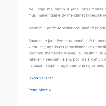
Në lidhje me faktin a janë jobesimtarët 
muslimanë ndajnë dy mendimet kryesore në
Mendimi i parë: Jobesimtarët janë të ngar
Shumica e juristëve muslimanë janë të mend
kumtuar / ngarkuar) jomuslimanëve (jobesi
(parimet themelore islame), si: besimin në A
(akiden / besimin) islam, por (u ka komuni
namazin, zeqatin, agjërimin dhe ngjashëm.
Lexoni më tepër
Read More »