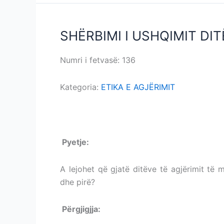
SHËRBIMI I USHQIMIT D
SHËRBIMI
I
USHQIMIT
Numri i fetvasë: 136
SHËRBIMI I USHQIMI
DITËN
NË
Kategoria:
ETIKA E AGJËRIMIT
RAMAZAN
SHËRBIMI I USHQIMIT DITËN NË RAMAZAN
P
yetje:
SHËRBIMI I USHQIMIT DITËN NË
A lejohet që gjatë ditëve të agjërimit të 
dhe pirë?
Përgjigjja:
SHËRBIMI I USHQIMIT DITËN