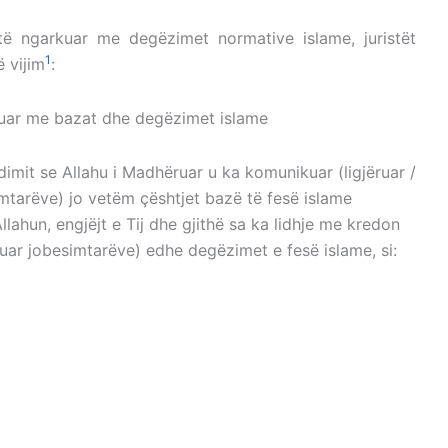
të ngarkuar me degëzimet normative islame, juristët
1
 vijim
:
kuar me bazat dhe degëzimet islame
imit se Allahu i Madhëruar u ka komunikuar (ligjëruar /
mtarëve) jo vetëm çështjet bazë të fesë islame
llahun, engjëjt e Tij dhe gjithë sa ka lidhje me kredon
kuar jobesimtarëve) edhe degëzimet e fesë islame, si: