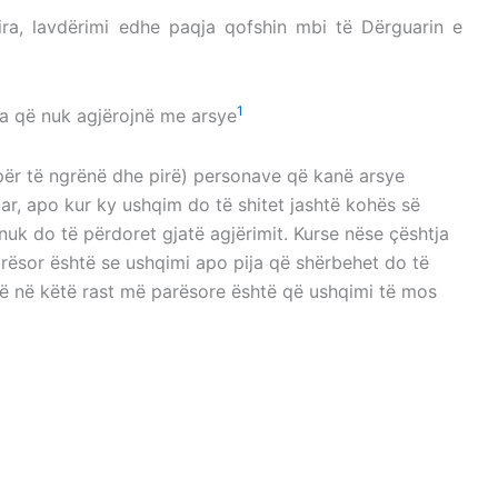
ira, lavdërimi edhe paqja qofshin mbi të Dërguarin e
1
ta që nuk agjërojnë me arsye
(për të ngrënë dhe pirë) personave që kanë arsye
uar, apo kur ky ushqim do të shitet jashtë kohës së
 nuk do të përdoret gjatë agjërimit. Kurse nëse çështja
rësor është se ushqimi apo pija që shërbehet do të
që në këtë rast më parësore është që ushqimi të mos