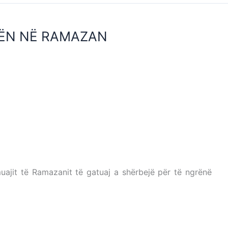
ITËN NË RAMAZAN
T DITËN NË RAMAZAN
 RAMAZAN
muajit të Ramazanit të gatuaj a shërbejë për të ngrënë
 NË RAMAZAN