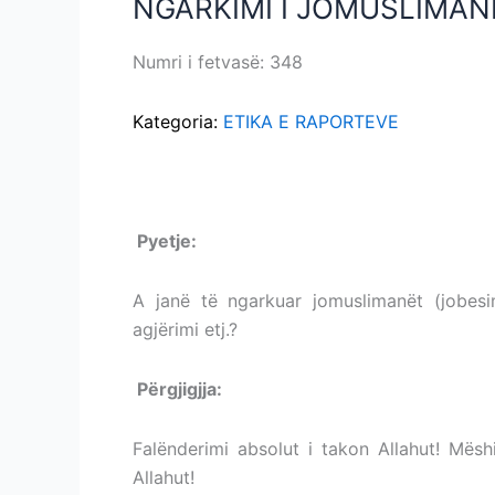
NGARKIMI I JOMUSLIMAN
NGARKIMI
I
JOMUSLIMANIT
Numri i fetvasë: 348
NGARKIMI I JOMUSL
ME
NORMAT
Kategoria:
ETIKA E RAPORTEVE
ISLAME
NGARKIMI I JOMUSLIMANIT ME NORMAT 
P
yetje:
NGARKIMI I JOMUSLIMANIT ME 
A janë të ngarkuar jomuslimanët (jobesi
agjërimi etj.?
Përgjigjja:
NGARKIMI I JOMUSLIMANIT 
Falënderimi absolut i takon Allahut! Mësh
Allahut!