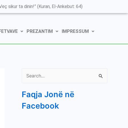
K
eç sikur ta dinin!” (Kuran, El-Ankebut: 64)
a
t
 FETVAVE
PREZANTIM
IMPRESSUM
e
g
o
r
i
S
t
e
ë
Faqja Jonë në
a
e
Facebook
r
P
c
o
h
s