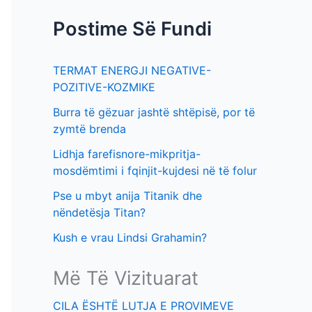
f
t
Postime Së Fundi
o
i
r
m
TERMAT ENERGJI NEGATIVE-
:
e
POZITIVE-KOZMIKE
v
Burra të gëzuar jashtë shtëpisë, por të
e
zymtë brenda
Lidhja farefisnore-mikpritja-
mosdëmtimi i fqinjit-kujdesi në të folur
Pse u mbyt anija Titanik dhe
nëndetësja Titan?
Kush e vrau Lindsi Grahamin?
Më Të Vizituarat
CILA ËSHTË LUTJA E PROVIMEVE