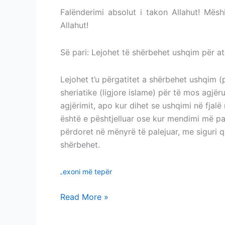
Falënderimi absolut i takon Allahut! Mësh
Allahut!
Së pari: Lejohet të shërbehet ushqim për a
Lejohet t’u përgatitet a shërbehet ushqim 
sheriatike (ligjore islame) për të mos agjër
agjërimit, apo kur dihet se ushqimi në fjalë
është e pështjelluar ose kur mendimi më pa
përdoret në mënyrë të palejuar, me siguri 
shërbehet.
Lexoni më tepër
Read More »