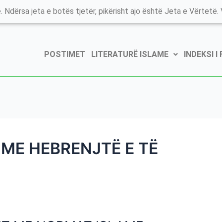
. Ndërsa jeta e botës tjetër, pikërisht ajo është Jeta e Vërtetë. V
POSTIMET
LITERATURË ISLAME
INDEKSI I
 ME HEBRENJTË E TË