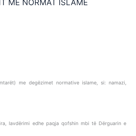
IT ME NORMAT ISLAME
IMANIT ME NORMAT ISLAME
ISLAME
NORMAT ISLAME
mtarët) me degëzimet normative islame, si: namazi,
ME NORMAT ISLAME
ira, lavdërimi edhe paqja qofshin mbi të Dërguarin e