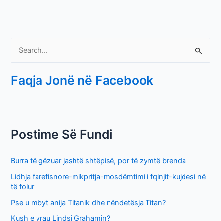
S
e
Faqja Jonë në Facebook
a
r
c
h
Postime Së Fundi
f
o
Burra të gëzuar jashtë shtëpisë, por të zymtë brenda
r
Lidhja farefisnore-mikpritja-mosdëmtimi i fqinjit-kujdesi në
:
të folur
Pse u mbyt anija Titanik dhe nëndetësja Titan?
Kush e vrau Lindsi Grahamin?