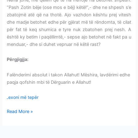
“Pash Zotin bëje (ose mos e bëj) këtë!”,- dhe ne shpesh s’e
zbatojmë atë që na thotë. Ajo vazhdon kështu prej vitesh
dhe madje betohet edhe për gjërat më të rëndomta, të cilat
për fat të keq shumica e tyre nuk zbatohen prej nesh. A
është ky betim i paqëllimtë,- sepse ajo betohet në fakt pa u
menduar,- dhe si duhet vepruar në këtë rast?
Përgjigjja:
KUR MERRET PARASYSH BETIMI NË ZOT
Falënderimi absolut i takon Allahut! Mëshira, lavdërimi edhe
paqja qofshin mbi të Dërguarin e Allahut!
Lexoni më tepër
Read More »