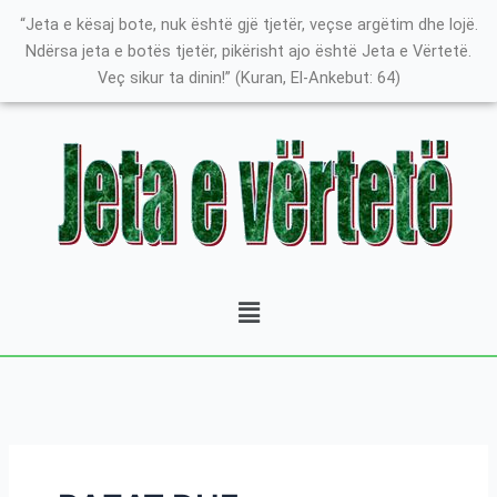
Skip
K
“Jeta e kësaj bote, nuk është gjë tjetër, veçse argëtim dhe lojë.
to
a
Ndërsa jeta e botës tjetër, pikërisht ajo është Jeta e Vërtetë.
content
Veç sikur ta dinin!” (Kuran, El-Ankebut: 64)
t
e
g
o
r
i
t
Menu
ë
e
P
o
s
t