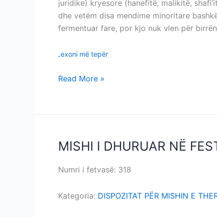
juridike) kryesore (hanefitë, malikitë, shafi
dhe vetëm disa mendime minoritare bashkëko
fermentuar fare, por kjo nuk vlen për birrë
Lexoni më tepër
Read More »
MISHI I DHURUAR NË FE
MISHI
I
DHURUAR
Numri i fetvasë: 318
MISHI I DHURUAR NË
NË
FESTAT
Kategoria:
DISPOZITAT PËR MISHIN E THE
JOMUSLIMANE