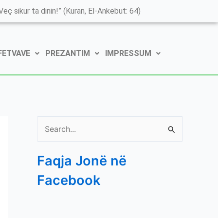
K
eç sikur ta dinin!” (Kuran, El-Ankebut: 64)
a
t
 FETVAVE
PREZANTIM
IMPRESSUM
e
g
o
r
i
S
t
e
ë
Faqja Jonë në
a
e
Facebook
r
P
c
o
h
s