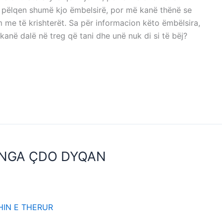
 pëlqen shumë kjo ëmbelsirë, por më kanë thënë se
m me të krishterët. Sa për informacion këto ëmbëlsira,
kanë dalë në treg që tani dhe unë nuk di si të bëj?
. NGA ÇDO DYQAN
TJ. NGA ÇDO DYQAN
HIN E THERUR