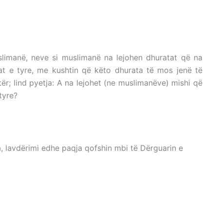
ANE
OMUSLIMANE
slimanë, neve si muslimanë na lejohen dhuratat që na
at e tyre, me kushtin që këto dhurata të mos jenë të
ër; lind pyetja: A na lejohet (ne muslimanëve) mishi që
tyre?
 JOMUSLIMANE
a, lavdërimi edhe paqja qofshin mbi të Dërguarin e