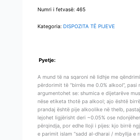
E
BIRRËS
Numri i fetvasë: 465
DISPOZITA E BIRRËS
ME
0.0%
Kategoria:
DISPOZITA TË PIJEVE
ALKOOL
DISPOZITA E BIRRËS ME 0.0% ALKOOL
P
yetje:
DISPOZITA E BIRRËS ME 0.0% A
A mund të na sqaroni në lidhje me qëndrimi
përdorimit të “birrës me 0.0% alkool”, pas
argumentohet se: shumica e dijetarëve musl
nëse etiketa thotë pa alkool; ajo është bir
prandaj është pije alkoolike në thelb, pastaj
lejohet ligjërisht deri ~0.05% ose ndonjëh
përqindja, por edhe lloji i pijes: kjo birrë
e parimit islam “sadd al-dharai / mbyllja e