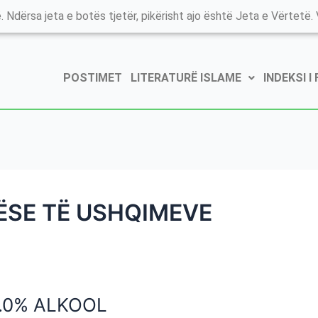
. Ndërsa jeta e botës tjetër, pikërisht ajo është Jeta e Vërtetë. V
POSTIMET
LITERATURË ISLAME
INDEKSI I
ËSE TË USHQIMEVE
0.0% ALKOOL