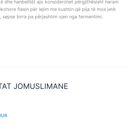
’itë dhe hanbelitë) ajo konsiderohet përgjithësisht haram
hore flasin për lejim me kushtin që pija të mos jetë
n, sepse birra pa përjashtim vjen nga fermentimi.
STAT JOMUSLIMANE
 FESTAT JOMUSLIMANE
RUR