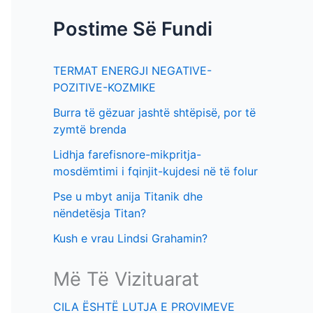
f
t
Postime Së Fundi
o
i
r
m
TERMAT ENERGJI NEGATIVE-
:
e
POZITIVE-KOZMIKE
v
Burra të gëzuar jashtë shtëpisë, por të
e
zymtë brenda
Lidhja farefisnore-mikpritja-
mosdëmtimi i fqinjit-kujdesi në të folur
Pse u mbyt anija Titanik dhe
nëndetësja Titan?
Kush e vrau Lindsi Grahamin?
Më Të Vizituarat
CILA ËSHTË LUTJA E PROVIMEVE