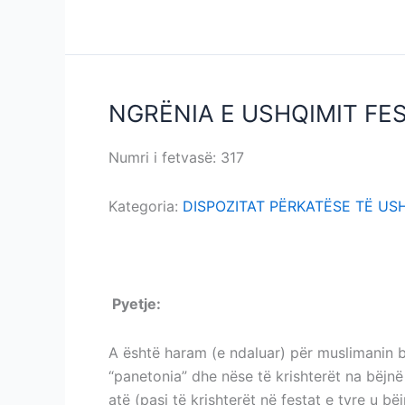
NGRËNIA E USHQIMIT FE
NGRËNIA
E
USHQIMIT
Numri i fetvasë: 317
NGRËNIA E USHQIMIT
FESTIV
TË
Kategoria:
DISPOZITAT PËRKATËSE TË US
JOMUSLIMANIT
NGRËNIA E USHQIMIT FESTIV TË JOMUS
P
yetje:
NGRËNIA E USHQIMIT FESTIV TË
A është haram (e ndaluar) për muslimanin ble
“panetonia” dhe nëse të krishterët na bëjnë 
atë (pasi të krishterët në festat e tyre u bë