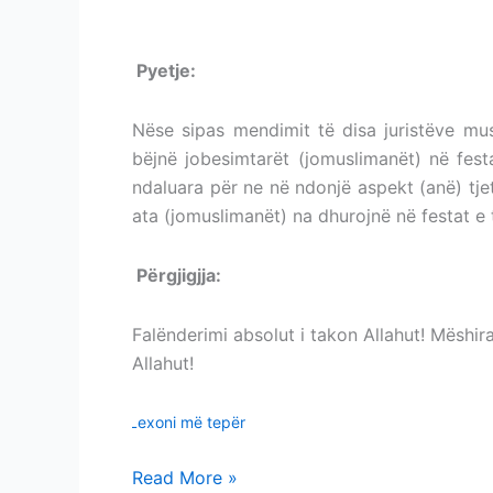
MISHI I DHURUAR NË FESTAT JOMUSLIM
P
yetje:
MISHI I DHURUAR NË FESTAT J
Nëse sipas mendimit të disa juristëve mu
bëjnë jobesimtarët (jomuslimanët) në fest
ndaluara për ne në ndonjë aspekt (anë) tjet
ata (jomuslimanët) na dhurojnë në festat e 
Përgjigjja:
MISHI I DHURUAR NË FESTAT
Falënderimi absolut i takon Allahut! Mëshir
Allahut!
Lexoni më tepër
Read More »