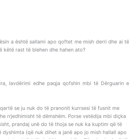
DO DYQAN
ësin a është sallami apo qoftet me mish derri dhe ai të
në këtë rast të blehen dhe hahen ato?
A ÇDO DYQAN
ira, lavdërimi edhe paqja qofshin mbi të Dërguarin e
 qartë se ju nuk do të pranonit kurrsesi të fusnit me
dhe rrjedhimisht të dëmshëm. Porse vetëdija mbi diçka
isht, prandaj unë do të thoja se nuk ka kuptim që të
 dyshimta (që nuk dihet a janë apo jo mish hallall apo