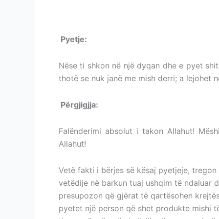
DYQAN
BLERJA E SALLAMIT ETJ. NGA ÇDO DYQAN
P
yetje:
BLERJA E SALLAMIT ETJ. NGA Ç
Nëse ti shkon në një dyqan dhe e pyet shit
thotë se nuk janë me mish derri; a lejohet 
Përgjigjja:
BLERJA E SALLAMIT ETJ. NG
Falënderimi absolut i takon Allahut! Mësh
Allahut!
Vetë fakti i bërjes së kësaj pyetjeje, tregon
vetëdije në barkun tuaj ushqim të ndaluar 
presupozon që gjërat të qartësohen krejtës
pyetet një person që shet produkte mishi të