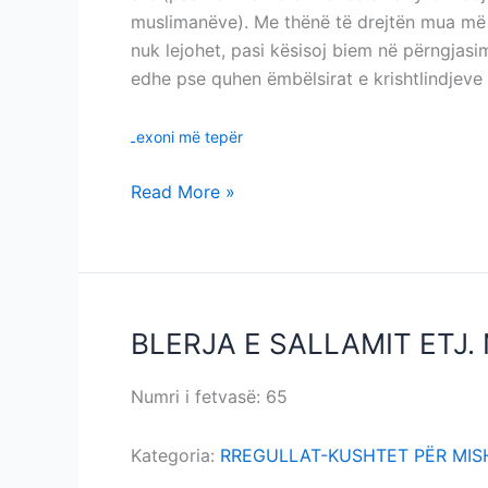
muslimanëve). Me thënë të drejtën mua më
nuk lejohet, pasi kësisoj biem në përngjasi
edhe pse quhen ëmbëlsirat e krishtlindjeve 
Lexoni më tepër
Read More »
BLERJA E SALLAMIT ETJ
BLERJA
E
SALLAMIT
Numri i fetvasë: 65
BLERJA E SALLAMIT E
ETJ.
NGA
Kategoria:
RREGULLAT-KUSHTET PËR MIS
ÇDO