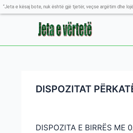
Skip
“Jeta e kësaj bote, nuk është gjë tjetër, veçse argëtim dhe lojë
to
content
DISPOZITAT PËRKAT
DISPOZITA E BIRRËS ME 
DISPOZITA