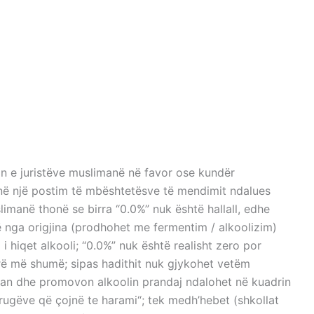
 ME 0.0% ALKOOL
LKOOL
n e juristëve muslimanë në favor ose kundër
i në një postim të mbështetësve të mendimit ndalues
imanë thonë se birra “0.0%” nuk është hallall, edhe
rë nga origjina (prodhohet me fermentim / alkoolizim)
 i hiqet alkooli; “0.0%” nuk është realisht zero por
erë më shumë; sipas hadithit nuk gjykohet vetëm
 ngjan dhe promovon alkoolin prandaj ndalohet në kuadrin
 rrugëve që çojnë te harami“; tek medh’hebet (shkollat