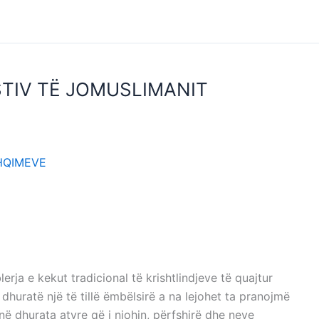
STIV TË JOMUSLIMANIT
 FESTIV TË JOMUSLIMANIT
HQIMEVE
LIMANIT
 JOMUSLIMANIT
rja e kekut tradicional të krishtlindjeve të quajtur
dhuratë një të tillë ëmbëlsirë a na lejohet ta pranojmë
jnë dhurata atyre që i njohin, përfshirë dhe neve