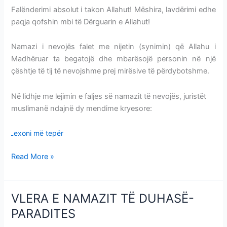
Falënderimi absolut i takon Allahut! Mëshira, lavdërimi edhe
paqja qofshin mbi të Dërguarin e Allahut!
Namazi i nevojës falet me nijetin (synimin) që Allahu i
Madhëruar ta begatojë dhe mbarësojë personin në një
çështje të tij të nevojshme prej mirësive të përdybotshme.
Në lidhje me lejimin e faljes së namazit të nevojës, juristët
muslimanë ndajnë dy mendime kryesore:
Lexoni më tepër
Read More »
VLERA E NAMAZIT TË DUHASË-
VLERA
E
PARADITES
NAMAZIT