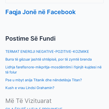
e
Faqja Jonë në Facebook
a
r
c
h
Postime Së Fundi
f
o
TERMAT ENERGJI NEGATIVE-POZITIVE-KOZMIKE
r
Burra të gëzuar jashtë shtëpisë, por të zymtë brenda
:
Lidhja farefisnore-mikpritja-mosdëmtimi i fqinjit-kujdesi në
të folur
Pse u mbyt anija Titanik dhe nëndetësja Titan?
Kush e vrau Lindsi Grahamin?
Më Të Vizituarat