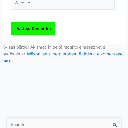
Ky sajt përdor Akismet-in që të reduktojë mesazhet e
padëshiruar.
Mësoni se si përpunohen të dhënat e komenteve
tuaja.
S