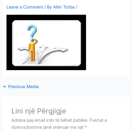
i
Leave a Comment
/ By
Altin Torba
/
m
e
v
e
←
Previous Media
Lini një Përgjigje
Adresa juaj email s’do të bëhet publike.
Fushat e
domosdoshme janë shënuar me një
*