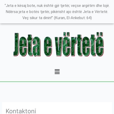
Skip
K
“Jeta e kësaj bote, nuk është gjë tjetër, veçse argëtim dhe lojë.
to
a
Ndërsa jeta e botës tjetër, pikërisht ajo është Jeta e Vërtetë.
content
Veç sikur ta dinin!” (Kuran, El-Ankebut: 64)
t
e
g
o
r
i
t
Menu
ë
e
P
o
s
t
Kontaktoni