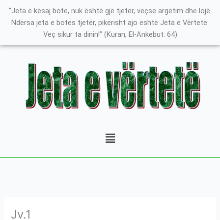
Skip
K
“Jeta e kësaj bote, nuk është gjë tjetër, veçse argëtim dhe lojë.
to
a
Ndërsa jeta e botës tjetër, pikërisht ajo është Jeta e Vërtetë.
content
Veç sikur ta dinin!” (Kuran, El-Ankebut: 64)
t
e
g
o
r
i
t
Menu
ë
e
P
o
s
t
Jv.1