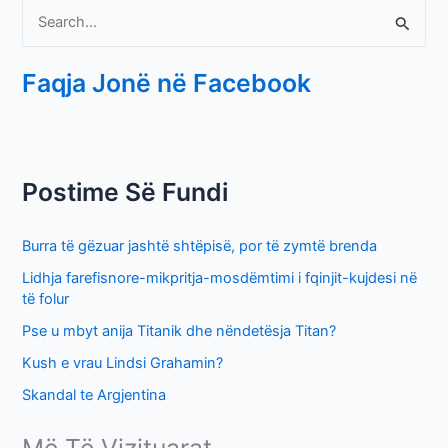
S
e
Faqja Jonë në Facebook
a
r
c
h
Postime Së Fundi
f
o
Burra të gëzuar jashtë shtëpisë, por të zymtë brenda
r
Lidhja farefisnore-mikpritja-mosdëmtimi i fqinjit-kujdesi në
:
të folur
Pse u mbyt anija Titanik dhe nëndetësja Titan?
Kush e vrau Lindsi Grahamin?
Skandal te Argjentina