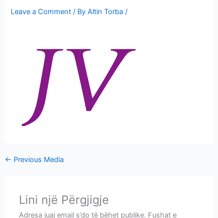
i
Leave a Comment
/ By
Altin Torba
/
m
e
v
e
←
Previous Media
Lini një Përgjigje
Adresa juaj email s’do të bëhet publike.
Fushat e