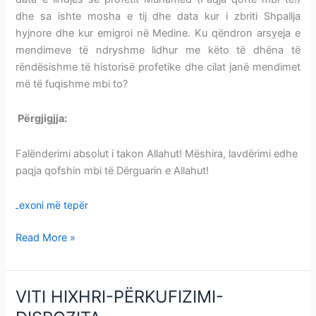
dhe sa ishte mosha e tij dhe data kur i zbriti Shpallja
hyjnore dhe kur emigroi në Medine. Ku qëndron arsyeja e
mendimeve të ndryshme lidhur me këto të dhëna të
rëndësishme të historisë profetike dhe cilat janë mendimet
më të fuqishme mbi to?
Përgjigjja:
DITËLINDJA-DATA HISTORIKE PROFETIKE
Falënderimi absolut i takon Allahut! Mëshira, lavdërimi edhe
paqja qofshin mbi të Dërguarin e Allahut!
Lexoni më tepër
Read More »
VITI HIXHRI-PËRKUFIZIMI-
VITI
HIXHRI-