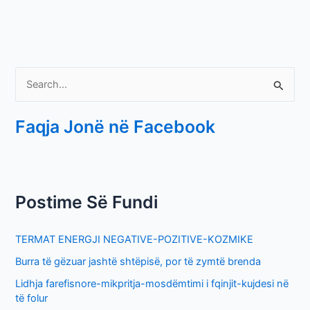
S
e
Faqja Jonë në Facebook
a
r
c
h
Postime Së Fundi
f
o
TERMAT ENERGJI NEGATIVE-POZITIVE-KOZMIKE
r
Burra të gëzuar jashtë shtëpisë, por të zymtë brenda
:
Lidhja farefisnore-mikpritja-mosdëmtimi i fqinjit-kujdesi në
të folur