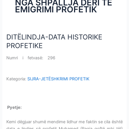
NGA SHPALLJA DERI TE
i
EMIGRIMI PROFETIK
m
e
v
e
DITËLINDJA-DATA HISTORIKE
DITËLINDJA-
DATA
PROFETIKE
HISTORIKE
PROFETIKE
Numri i fetvasë: 296
DITËLINDJA-DATA HISTORIKE
PROFETIKE
Kategoria:
SIJRA-JETËSHKRIMI PROFETIK
DITËLINDJA-DATA HISTORIKE PROFETIKE
P
yetje:
DITËLINDJA-DATA HISTORIKE PROFETIKE
Kemi dëgjuar shumë mendime lidhur me faktin se cila është
data e lindjes së profetit Muhamed (Paqja qoftë mbi të!)