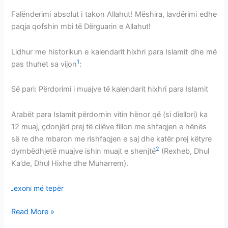
Falënderimi absolut i takon Allahut! Mëshira, lavdërimi edhe
paqja qofshin mbi të Dërguarin e Allahut!
Lidhur me historikun e kalendarit hixhri para Islamit dhe më
1
pas thuhet sa vijon
:
Së pari: Përdorimi i muajve të kalendarit hixhri para Islamit
Arabët para Islamit përdornin vitin hënor që (si diellori) ka
12 muaj, çdonjëri prej të cilëve fillon me shfaqjen e hënës
së re dhe mbaron me rishfaqjen e saj dhe katër prej këtyre
2
dymbëdhjetë muajve ishin muajt e shenjtë
(Rexheb, Dhul
Ka’de, Dhul Hixhe dhe Muharrem).
Lexoni më tepër
Read More »