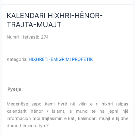
KALENDARI HIXHRI-HËNOR-
KALENDARI
HIXHRI-
TRAJTA-MUAJT
HËNOR-
TRAJTA-
Numri i fetvasë: 274
KALENDARI HIXHRI-HËNOR-TRAJTA-
MUAJT
MUAJT
Kategoria:
HIXHRETI-EMIGRIMI PROFETIK
KALENDARI HIXHRI-HËNOR-TRAJTA-MUAJT
P
yetje:
KALENDARI HIXHRI-HËNOR-TRAJTA-MUAJT
Meqenëse sapo kemi hyrë në vitin e ri hixhri (sipas
kalendarit hënor / islam), a mund të na jepni një
informacion mbi trajtësimin e këtij kalendari, muajt e tij dhe
domethënien e tyre?