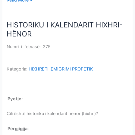
HISTORIKU I KALENDARIT HIXHRI-
HISTORIKU
I
HËNOR
KALENDARIT
HIXHRI-
Numri i fetvasë: 275
HISTORIKU I KALENDARIT HIXHRI-
HËNOR
HËNOR
Kategoria:
HIXHRETI-EMIGRIMI PROFETIK
HISTORIKU I KALENDARIT HIXHRI-HËNOR
P
yetje:
HISTORIKU I KALENDARIT HIXHRI-HËNOR
Cili është historiku i kalendarit hënor (hixhri)?
Përgjigjja:
HISTORIKU I KALENDARIT HIXHRI-HËNOR