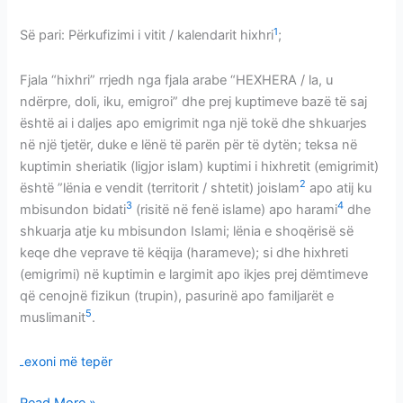
1
Së pari: Përkufizimi i vitit / kalendarit hixhri
;
Fjala “hixhri” rrjedh nga fjala arabe “HEXHERA / la, u
ndërpre, doli, iku, emigroi” dhe prej kuptimeve bazë të saj
është ai i daljes apo emigrimit nga një tokë dhe shkuarjes
në një tjetër, duke e lënë të parën për të dytën; teksa në
kuptimin sheriatik (ligjor islam) kuptimi i hixhretit (emigrimit)
2
është ”lënia e vendit (territorit / shtetit) joislam
apo atij ku
3
4
mbisundon bidati
(risitë në fenë islame) apo harami
dhe
shkuarja atje ku mbisundon Islami; lënia e shoqërisë së
keqe dhe veprave të këqija (harameve); si dhe hixhreti
(emigrimi) në kuptimin e largimit apo ikjes prej dëmtimeve
që cenojnë fizikun (trupin), pasurinë apo familjarët e
5
muslimanit
.
Lexoni më tepër
Read More »