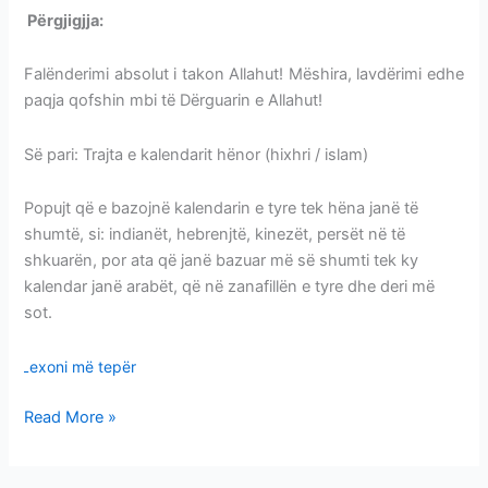
Përgjigjja:
KALENDARI HIXHRI-HËNOR-TRAJTA-MUAJT
Falënderimi absolut i takon Allahut! Mëshira, lavdërimi edhe
paqja qofshin mbi të Dërguarin e Allahut!
Së pari: Trajta e kalendarit hënor (hixhri / islam)
Popujt që e bazojnë kalendarin e tyre tek hëna janë të
shumtë, si: indianët, hebrenjtë, kinezët, persët në të
shkuarën, por ata që janë bazuar më së shumti tek ky
kalendar janë arabët, që në zanafillën e tyre dhe deri më
sot.
Lexoni më tepër
Read More »