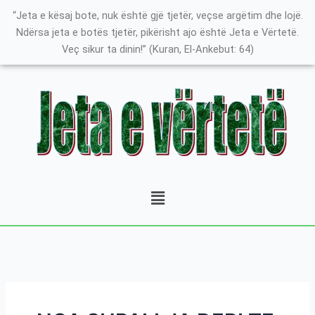
Skip
K
“Jeta e kësaj bote, nuk është gjë tjetër, veçse argëtim dhe lojë.
to
a
Ndërsa jeta e botës tjetër, pikërisht ajo është Jeta e Vërtetë.
content
Veç sikur ta dinin!” (Kuran, El-Ankebut: 64)
t
e
g
o
r
i
t
Menu
ë
e
P
o
s
t