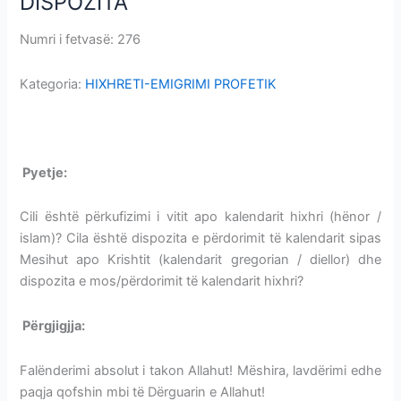
DISPOZITA
PËRKUFIZIMI-
DISPOZITA
Numri i fetvasë: 276
VITI HIXHRI-PËRKUFIZIMI-DISPOZITA
Kategoria:
HIXHRETI-EMIGRIMI PROFETIK
VITI HIXHRI-PËRKUFIZIMI-DISPOZITA
P
yetje:
VITI HIXHRI-PËRKUFIZIMI-DISPOZITA
Cili është përkufizimi i vitit apo kalendarit hixhri (hënor /
islam)? Cila është dispozita e përdorimit të kalendarit sipas
Mesihut apo Krishtit (kalendarit gregorian / diellor) dhe
dispozita e mos/përdorimit të kalendarit hixhri?
Përgjigjja:
VITI HIXHRI-PËRKUFIZIMI-DISPOZITA
Falënderimi absolut i takon Allahut! Mëshira, lavdërimi edhe
paqja qofshin mbi të Dërguarin e Allahut!