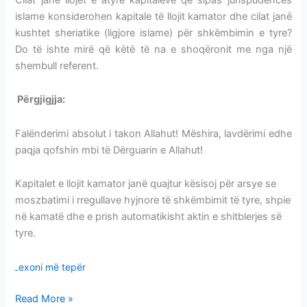
islame konsiderohen kapitale të llojit kamator dhe cilat janë
kushtet sheriatike (ligjore islame) për shkëmbimin e tyre?
Do të ishte mirë që këtë të na e shoqëronit me nga një
shembull referent.
Përgjigjja:
LLOJET-KUSHTET E KAPITALEVE KAMATORË
Falënderimi absolut i takon Allahut! Mëshira, lavdërimi edhe
paqja qofshin mbi të Dërguarin e Allahut!
Kapitalet e llojit kamator janë quajtur kësisoj për arsye se
moszbatimi i rregullave hyjnore të shkëmbimit të tyre, shpie
në kamatë dhe e prish automatikisht aktin e shitblerjes së
tyre.
Lexoni më tepër
Read More »