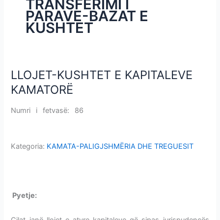
TRANSFERIMI I
i
PARAVE-BAZAT E
m
KUSHTET
e
v
e
LLOJET-KUSHTET E KAPITALEVE
LLOJET-
KUSHTET
KAMATORË
E
KAPITALEVE
Numri i fetvasë: 86
LLOJET-KUSHTET E KAPITALEVE
KAMATORË
KAMATORË
Kategoria:
KAMATA-PALIGJSHMËRIA DHE TREGUESIT
LLOJET-KUSHTET E KAPITALEVE KAMATORË
P
yetje:
LLOJET-KUSHTET E KAPITALEVE KAMATORË
Cilat janë llojet e atyre kapitaleve që sipas jurispudencës