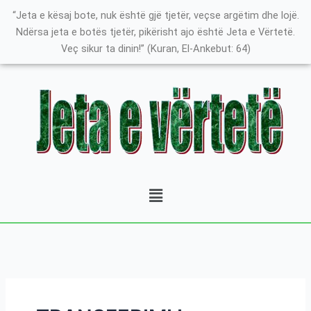
Skip
K
“Jeta e kësaj bote, nuk është gjë tjetër, veçse argëtim dhe lojë.
to
a
Ndërsa jeta e botës tjetër, pikërisht ajo është Jeta e Vërtetë.
content
Veç sikur ta dinin!” (Kuran, El-Ankebut: 64)
t
e
g
o
r
i
t
Menu
ë
e
P
o
s
t