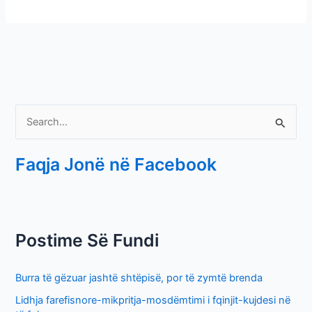
S
e
Faqja Jonë në Facebook
a
r
c
h
Postime Së Fundi
f
o
Burra të gëzuar jashtë shtëpisë, por të zymtë brenda
r
Lidhja farefisnore-mikpritja-mosdëmtimi i fqinjit-kujdesi në
: