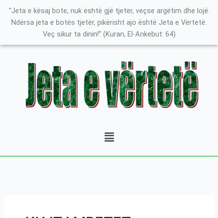
Skip
K
“Jeta e kësaj bote, nuk është gjë tjetër, veçse argëtim dhe lojë.
to
a
Ndërsa jeta e botës tjetër, pikërisht ajo është Jeta e Vërtetë.
content
Veç sikur ta dinin!” (Kuran, El-Ankebut: 64)
t
e
g
o
r
i
t
Menu
ë
e
P
o
s
t