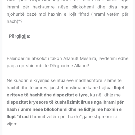
ihrami për haxh/umre nëse bllokohemi dhe disa nga
njohuritë bazë mbi haxhin e llojit “ifrad (ihrami vetëm për
haxh)”?
Përgjigjja:
MOSBLLOKIMI SI KUSHT I IHRAMIT-HAXHI
VEÇMAS
Falënderimi absolut i takon Allahut! Mëshira, lavdërimi edhe
paqja qofshin mbi të Dërguarin e Allahut!
Në kuadrin e kryerjes së ritualeve madhështore islame të
haxhit dhe të umres, juristët muslimanë kanë trajtuar
llojet
e riteve të haxhit dhe dispozitat e tyre
, ku në lidhje me
dispozitat kryesore të kushtëzimit lirues nga ihrami për
haxh / umre nëse bllokohemi dhe në lidhje me haxhin e
llojit “ifrad
(ihramit vetëm për haxh)
“
; janë shprehur si
vijon
: