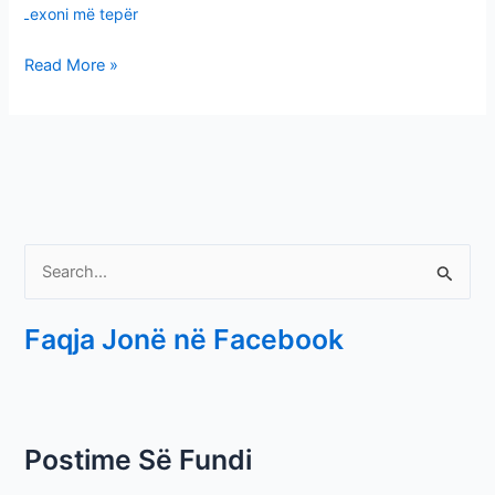
Lexoni më tepër
Read More »
S
e
Faqja Jonë në Facebook
a
r
c
h
Postime Së Fundi
f