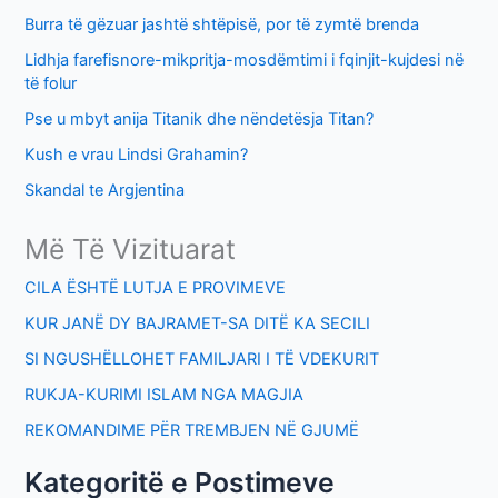
o
Burra të gëzuar jashtë shtëpisë, por të zymtë brenda
r
Lidhja farefisnore-mikpritja-mosdëmtimi i fqinjit-kujdesi në
:
të folur
Pse u mbyt anija Titanik dhe nëndetësja Titan?
Kush e vrau Lindsi Grahamin?
Skandal te Argjentina
Më Të Vizituarat
CILA ËSHTË LUTJA E PROVIMEVE
KUR JANË DY BAJRAMET-SA DITË KA SECILI
SI NGUSHËLLOHET FAMILJARI I TË VDEKURIT
RUKJA-KURIMI ISLAM NGA MAGJIA
REKOMANDIME PËR TREMBJEN NË GJUMË
Kategoritë e Postimeve