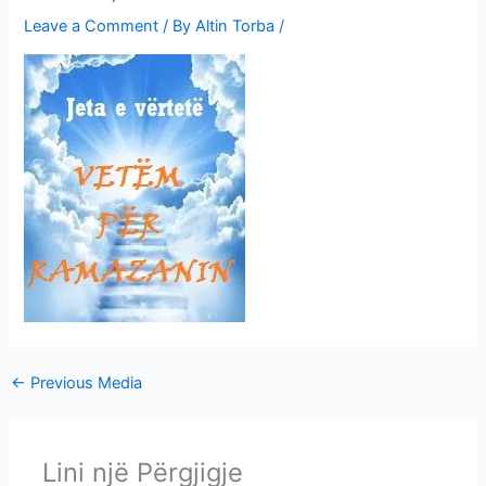
i
Leave a Comment
/ By
Altin Torba
/
m
e
v
e
←
Previous Media
Lini një Përgjigje