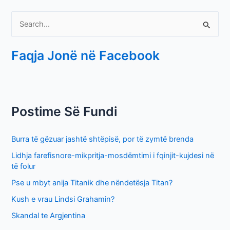
S
e
Faqja Jonë në Facebook
a
r
c
h
Postime Së Fundi
f
o
Burra të gëzuar jashtë shtëpisë, por të zymtë brenda
r
Lidhja farefisnore-mikpritja-mosdëmtimi i fqinjit-kujdesi në
:
të folur
Pse u mbyt anija Titanik dhe nëndetësja Titan?
Kush e vrau Lindsi Grahamin?
Skandal te Argjentina