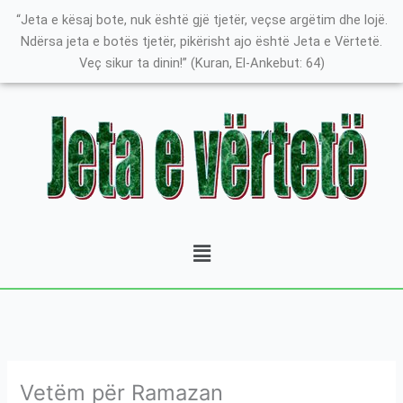
Skip
K
“Jeta e kësaj bote, nuk është gjë tjetër, veçse argëtim dhe lojë.
to
a
Ndërsa jeta e botës tjetër, pikërisht ajo është Jeta e Vërtetë.
content
Veç sikur ta dinin!” (Kuran, El-Ankebut: 64)
t
e
g
o
r
i
t
Menu
ë
e
P
o
s
t
Vetëm për Ramazan