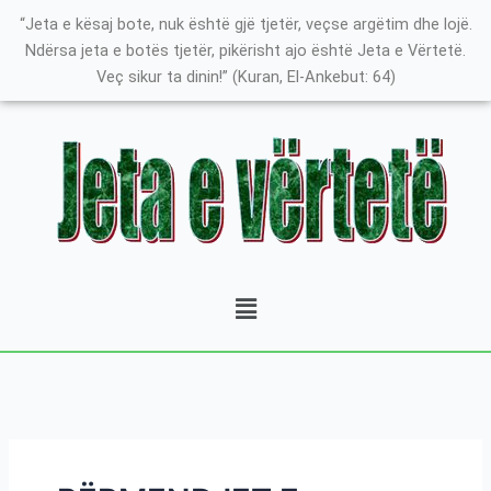
Skip
K
“Jeta e kësaj bote, nuk është gjë tjetër, veçse argëtim dhe lojë.
to
a
Ndërsa jeta e botës tjetër, pikërisht ajo është Jeta e Vërtetë.
content
Veç sikur ta dinin!” (Kuran, El-Ankebut: 64)
t
e
g
o
r
i
t
Menu
ë
e
P
o
s
t