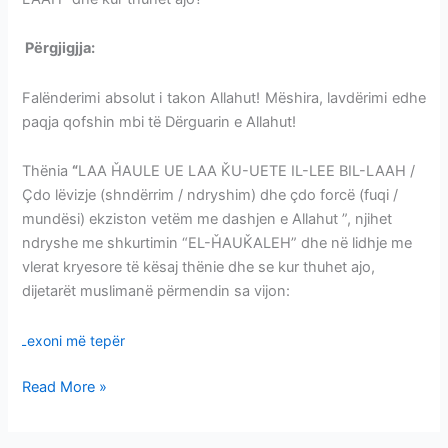
Përgjigjja:
EL-ȞAUǨALEH-VLERAT-KUR THUHET
Falënderimi absolut i takon Allahut! Mëshira, lavdërimi edhe
paqja qofshin mbi të Dërguarin e Allahut!
Thënia
“
LAA ȞAULE UE LAA ǨU-UETE IL-LEE BIL-LAAH /
Çdo lëvizje (shndërrim / ndryshim) dhe çdo forcë (fuqi /
mundësi) ekziston vetëm me dashjen e Allahut ”, njihet
ndryshe me shkurtimin “EL-ȞAUǨALEH” dhe në lidhje me
vlerat kryesore të kësaj thënie dhe se kur thuhet ajo,
dijetarët muslimanë përmendin sa vijon:
Lexoni më tepër
Read More »