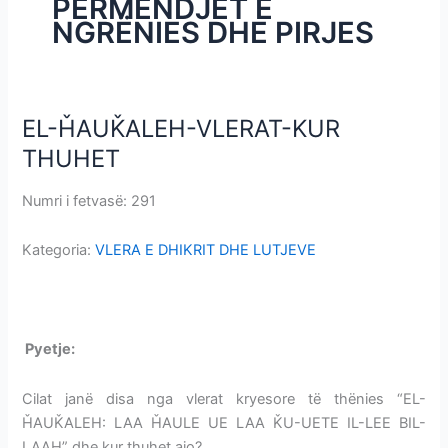
PËRMENDJET E
i
NGRËNIES DHE PIRJES
m
e
v
e
EL-ȞAUǨALEH-VLERAT-KUR
EL-
ȞAUǨALEH-
THUHET
VLERAT-
KUR
Numri i fetvasë: 291
EL-ȞAUǨALEH-VLERAT-KUR THUHET
THUHET
Kategoria:
VLERA E DHIKRIT DHE LUTJEVE
EL-ȞAUǨALEH-VLERAT-KUR THUHET
P
yetje:
EL-ȞAUǨALEH-VLERAT-KUR THUHET
Cilat janë disa nga vlerat kryesore të thënies “EL-
ȞAUǨALEH: LAA ȞAULE UE LAA ǨU-UETE IL-LEE BIL-
LAAH” dhe kur thuhet ajo?