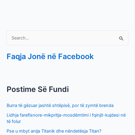
S
e
Faqja Jonë në Facebook
a
r
c
h
Postime Së Fundi
f
o
Burra të gëzuar jashtë shtëpisë, por të zymtë brenda
r
Lidhja farefisnore-mikpritja-mosdëmtimi i fqinjit-kujdesi në
:
të folur
Pse u mbyt anija Titanik dhe nëndetësja Titan?