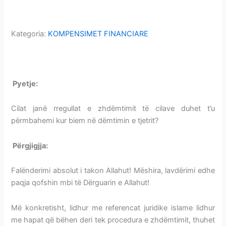
ISLAME
Kategoria:
KOMPENSIMET FINANCIARE
ZHDËMTIMI-REFERENCA JURIDIKE ISLAME
P
yetje:
ZHDËMTIMI-REFERENCA JURIDIKE ISLAME
Cilat janë rregullat e zhdëmtimit të cilave duhet t’u
përmbahemi kur biem në dëmtimin e tjetrit?
Përgjigjja:
ZHDËMTIMI-REFERENCA JURIDIKE ISLAME
Falënderimi absolut i takon Allahut! Mëshira, lavdërimi edhe
paqja qofshin mbi të Dërguarin e Allahut!
Më konkretisht, lidhur me referencat juridike islame lidhur
me hapat që bëhen deri tek procedura e zhdëmtimit, thuhet