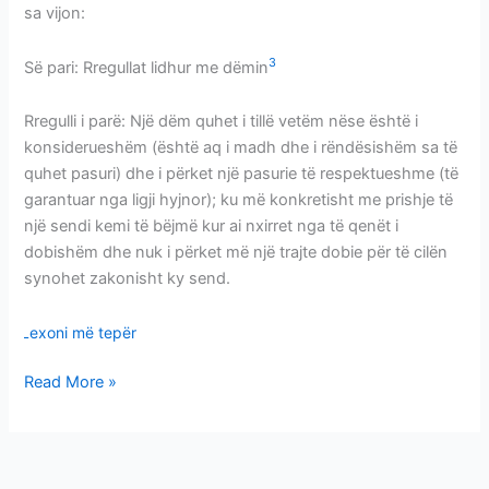
sa vijon:
3
Së pari: Rregullat lidhur me dëmin
Rregulli i parë: Një dëm quhet i tillë vetëm nëse është i
konsiderueshëm (është aq i madh dhe i rëndësishëm sa të
quhet pasuri) dhe i përket një pasurie të respektueshme (të
garantuar nga ligji hyjnor); ku më konkretisht me prishje të
një sendi kemi të bëjmë kur ai nxirret nga të qenët i
dobishëm dhe nuk i përket më një trajte dobie për të cilën
synohet zakonisht ky send.
Lexoni më tepër
Read More »