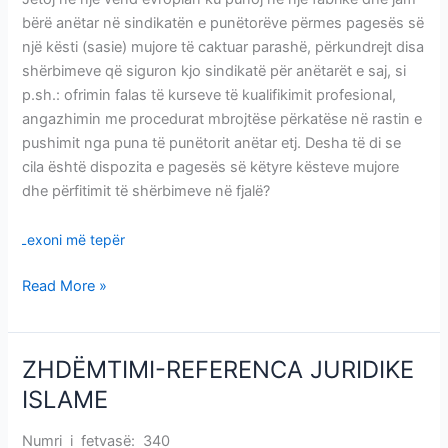
bërë anëtar në sindikatën e punëtorëve përmes pagesës së
një kësti (sasie) mujore të caktuar parashë, përkundrejt disa
shërbimeve që siguron kjo sindikatë për anëtarët e saj, si
p.sh.: ofrimin falas të kurseve të kualifikimit profesional,
angazhimin me procedurat mbrojtëse përkatëse në rastin e
pushimit nga puna të punëtorit anëtar etj. Desha të di se
cila është dispozita e pagesës së këtyre kësteve mujore
dhe përfitimit të shërbimeve në fjalë?
Lexoni më tepër
Read More »
ZHDËMTIMI-REFERENCA JURIDIKE
ZHDËMTIMI-
REFERENCA
ISLAME
JURIDIKE
ISLAME
Numri i fetvasë: 340
ZHDËMTIMI-REFERENCA JURIDIKE