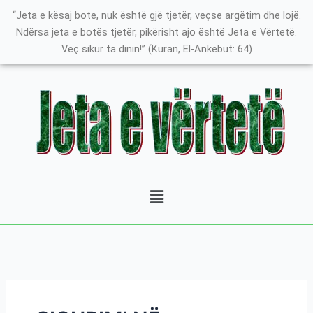
Skip
K
“Jeta e kësaj bote, nuk është gjë tjetër, veçse argëtim dhe lojë.
to
a
Ndërsa jeta e botës tjetër, pikërisht ajo është Jeta e Vërtetë.
content
Veç sikur ta dinin!” (Kuran, El-Ankebut: 64)
t
e
g
o
r
i
t
Menu
ë
e
P
o
s
t