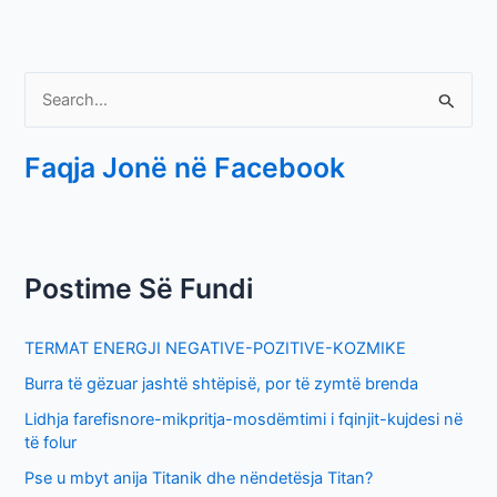
S
e
Faqja Jonë në Facebook
a
r
c
h
Postime Së Fundi
f
o
TERMAT ENERGJI NEGATIVE-POZITIVE-KOZMIKE
r
Burra të gëzuar jashtë shtëpisë, por të zymtë brenda
:
Lidhja farefisnore-mikpritja-mosdëmtimi i fqinjit-kujdesi në
të folur
Pse u mbyt anija Titanik dhe nëndetësja Titan?