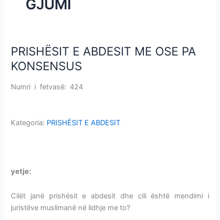
GJUMI
i
m
e
v
PRISHËSIT E ABDESIT ME OSE PA
PRISHËSIT
e
E
KONSENSUS
ABDESIT
ME
Numri i fetvasë: 424
PRISHËSIT E ABDESIT ME OSE PA
OSE
KONSENSUS
PA
KONSENSUS
Kategoria:
PRISHËSIT E ABDESIT
PRISHËSIT E ABDESIT ME OSE PA KONSENSUS
yetje:
PRISHËSIT E ABDESIT ME OSE PA KONSENSUS
Cilët janë prishësit e abdesit dhe cili është mendimi i
juristëve muslimanë në lidhje me to?