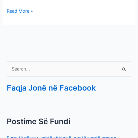
Read More »
S
e
Faqja Jonë në Facebook
a
r
c
h
Postime Së Fundi
f
o
Burra të gëzuar jashtë shtëpisë, por të zymtë brenda