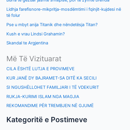
r
Lidhja farefisnore-mikpritja-mosdëmtimi i fqinjit-kujdesi në
:
të folur
Pse u mbyt anija Titanik dhe nëndetësja Titan?
Kush e vrau Lindsi Grahamin?
Skandal te Argjentina
Më Të Vizituarat
CILA ËSHTË LUTJA E PROVIMEVE
KUR JANË DY BAJRAMET-SA DITË KA SECILI
SI NGUSHËLLOHET FAMILJARI I TË VDEKURIT
RUKJA-KURIMI ISLAM NGA MAGJIA
REKOMANDIME PËR TREMBJEN NË GJUMË
Kategoritë e Postimeve