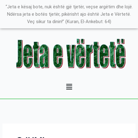
Skip
K
“Jeta e kësaj bote, nuk është gjë tjetër, veçse argëtim dhe lojë.
to
a
Ndërsa jeta e botës tjetër, pikërisht ajo është Jeta e Vërtetë.
content
Veç sikur ta dinin!” (Kuran, El-Ankebut: 64)
t
e
g
o
r
i
t
Menu
ë
e
P
o
s
t