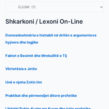
Shkarkoni / Lexoni On-Line
Domosdoshmëria e hixhabit në dritën e argumenteve
hyjnore dhe logjike
Faktet e Besimit dhe Mrekullitë e Tij
Vërtetësia e Jetës
Unë e njoha Zotin tim
Praktikat dhe përmendjet ditore profetike
Libërthi Rukje-Kurim me Kuran dhe lutje profetike