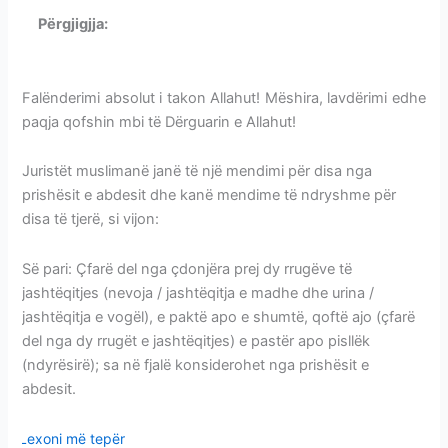
Përgjigjja:
PRISHËSIT E ABDESIT ME OSE PA
KONSENSUS
Falënderimi absolut i takon Allahut! Mëshira, lavdërimi edhe
paqja qofshin mbi të Dërguarin e Allahut!
Juristët muslimanë janë të një mendimi për disa nga
prishësit e abdesit dhe kanë mendime të ndryshme për
disa të tjerë, si vijon:
Së pari: Çfarë del nga çdonjëra prej dy rrugëve të
jashtëqitjes (nevoja / jashtëqitja e madhe dhe urina /
jashtëqitja e vogël), e paktë apo e shumtë, qoftë ajo (çfarë
del nga dy rrugët e jashtëqitjes) e pastër apo pisllëk
(ndyrësirë); sa në fjalë konsiderohet nga prishësit e
abdesit.
Lexoni më tepër