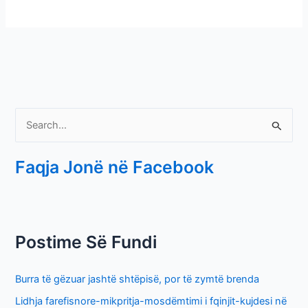
S
e
Faqja Jonë në Facebook
a
r
c
h
Postime Së Fundi
f
o
Burra të gëzuar jashtë shtëpisë, por të zymtë brenda
r
Lidhja farefisnore-mikpritja-mosdëmtimi i fqinjit-kujdesi në
: