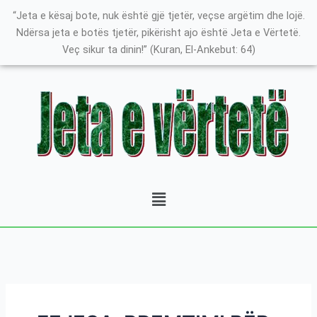
Skip
K
“Jeta e kësaj bote, nuk është gjë tjetër, veçse argëtim dhe lojë.
to
a
Ndërsa jeta e botës tjetër, pikërisht ajo është Jeta e Vërtetë.
content
Veç sikur ta dinin!” (Kuran, El-Ankebut: 64)
t
e
g
o
r
i
t
Menu
ë
e
P
o
s
t