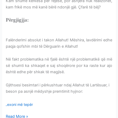
Kam shumë kërkesa për fejesë, por asnjëra nuk realizohet,
kam frikë mos më kanë bërë ndonjë gjë. Çfarë të bëj?
Përgjigjja:
NUK PO FEJOHET EDHE PSE KA
KËRKESA
Falënderimi absolut i takon Allahut! Mëshira, lavdërimi edhe
paqja qofshin mbi të Dërguarin e Allahut!
Në fakt problematika në fjalë është një problematikë që më
së shumti ka shkaqet e saj shoqërore por ka raste kur ajo
është edhe për shkak të magjisë.
Gjithsesi besimtari i përkushtuar ndaj Allahut të Lartësuar, i
beson pa asnjë mëdyshje premtimit hyjnor:
Lexoni më tepër
Read More »