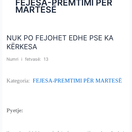
FEJESA-PREMTIMI PËR
i
MARTESË
m
e
v
e
NUK PO FEJOHET EDHE PSE KA
NUK
PO
KËRKESA
FEJOHET
EDHE
Numri i fetvasë: 13
NUK PO FEJOHET EDHE PSE KA
PSE
KËRKESA
KA
KËRKESA
Kategoria:
FEJESA-PREMTIMI PËR MARTESË
NUK PO FEJOHET EDHE PSE KA KËRKESA
Pyetje:
NUK PO FEJOHET EDHE PSE KA
KËRKESA