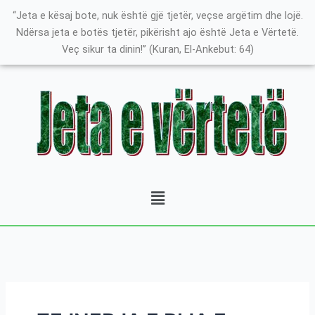
Skip
Search
K
“Jeta e kësaj bote, nuk është gjë tjetër, veçse argëtim dhe lojë.
to
for:
a
Ndërsa jeta e botës tjetër, pikërisht ajo është Jeta e Vërtetë.
content
Veç sikur ta dinin!” (Kuran, El-Ankebut: 64)
t
e
g
o
r
i
t
Menu
ë
e
P
o
s
t