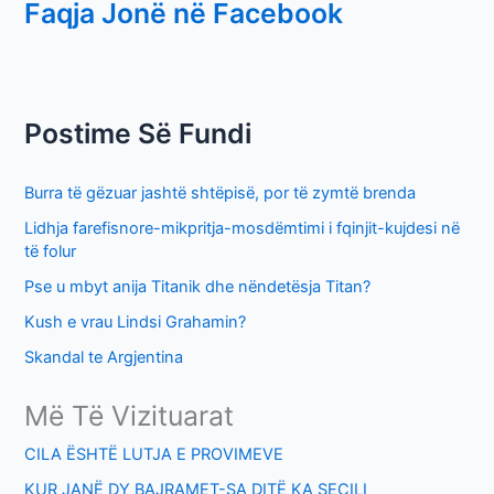
Faqja Jonë në Facebook
a
r
c
h
Postime Së Fundi
f
o
Burra të gëzuar jashtë shtëpisë, por të zymtë brenda
r
Lidhja farefisnore-mikpritja-mosdëmtimi i fqinjit-kujdesi në
:
të folur
Pse u mbyt anija Titanik dhe nëndetësja Titan?
Kush e vrau Lindsi Grahamin?
Skandal te Argjentina
Më Të Vizituarat
CILA ËSHTË LUTJA E PROVIMEVE
KUR JANË DY BAJRAMET-SA DITË KA SECILI