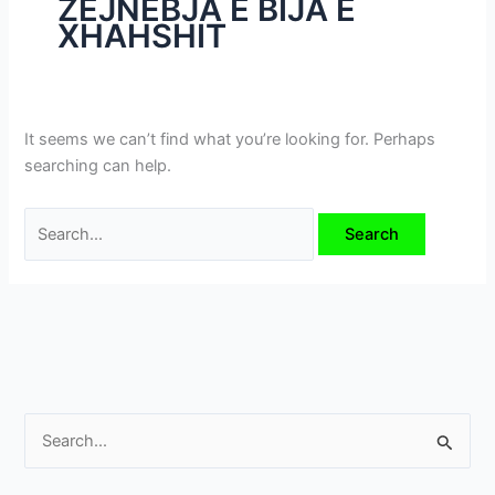
ZEJNEBJA E BIJA E
i
XHAHSHIT
m
e
v
e
It seems we can’t find what you’re looking for. Perhaps
searching can help.
S
e