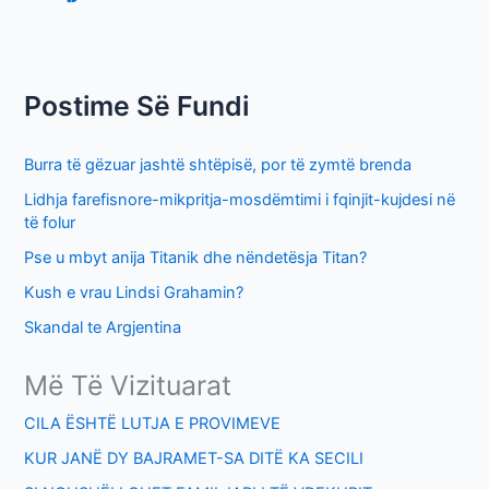
r
c
h
Postime Së Fundi
f
o
Burra të gëzuar jashtë shtëpisë, por të zymtë brenda
r
Lidhja farefisnore-mikpritja-mosdëmtimi i fqinjit-kujdesi në
:
të folur
Pse u mbyt anija Titanik dhe nëndetësja Titan?
Kush e vrau Lindsi Grahamin?
Skandal te Argjentina
Më Të Vizituarat
CILA ËSHTË LUTJA E PROVIMEVE
KUR JANË DY BAJRAMET-SA DITË KA SECILI