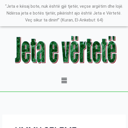
Skip
Search
K
“Jeta e kësaj bote, nuk është gjë tjetër, veçse argëtim dhe lojë.
to
for:
a
Ndërsa jeta e botës tjetër, pikërisht ajo është Jeta e Vërtetë.
content
Veç sikur ta dinin!” (Kuran, El-Ankebut: 64)
t
e
g
o
r
i
t
Menu
ë
e
P
o
s
t