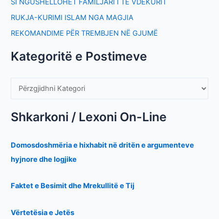
SI NGUSHËLLOHET FAMILJARI I TË VDEKURIT
RUKJA-KURIMI ISLAM NGA MAGJIA
REKOMANDIME PËR TREMBJEN NË GJUMË
Kategoritë e Postimeve
Shkarkoni / Lexoni On-Line
Domosdoshmëria e hixhabit në dritën e argumenteve
hyjnore dhe logjike
Faktet e Besimit dhe Mrekullitë e Tij
Vërtetësia e Jetës