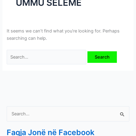
UMMU SELEME
i
m
e
v
It seems we can’t find what you’re looking for. Perhaps
e
searching can help.
S
e
Faqja Jonë në Facebook
a