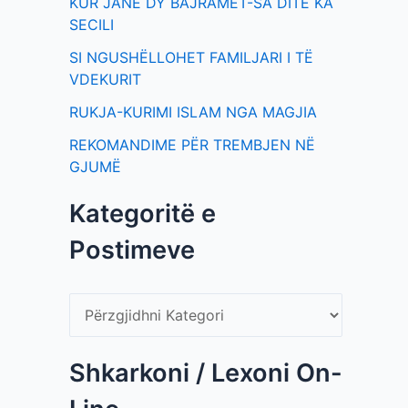
KUR JANË DY BAJRAMET-SA DITË KA
SECILI
SI NGUSHËLLOHET FAMILJARI I TË
VDEKURIT
RUKJA-KURIMI ISLAM NGA MAGJIA
REKOMANDIME PËR TREMBJEN NË
GJUMË
Kategoritë e
Postimeve
Shkarkoni / Lexoni On-