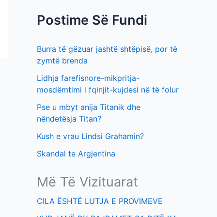
f
t
Postime Së Fundi
o
i
r
m
Burra të gëzuar jashtë shtëpisë, por të
:
e
zymtë brenda
v
Lidhja farefisnore-mikpritja-
e
mosdëmtimi i fqinjit-kujdesi në të folur
Pse u mbyt anija Titanik dhe
nëndetësja Titan?
Kush e vrau Lindsi Grahamin?
Skandal te Argjentina
Më Të Vizituarat
CILA ËSHTË LUTJA E PROVIMEVE