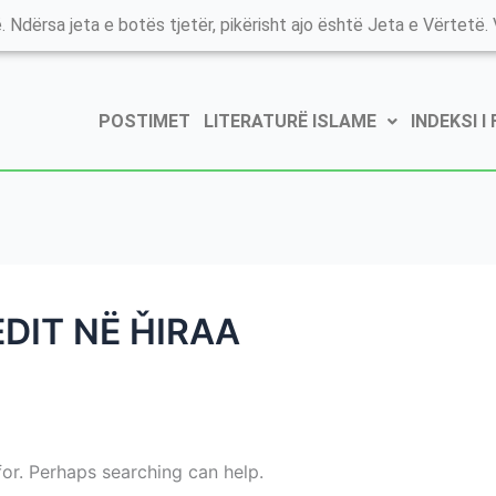
. Ndërsa jeta e botës tjetër, pikërisht ajo është Jeta e Vërtetë. V
POSTIMET
LITERATURË ISLAME
INDEKSI I
DIT NË ȞIRAA
for. Perhaps searching can help.