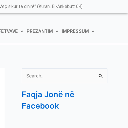
K
eç sikur ta dinin!” (Kuran, El-Ankebut: 64)
a
t
 FETVAVE
PREZANTIM
IMPRESSUM
e
g
o
r
i
S
t
e
ë
Faqja Jonë në
a
e
Facebook
r
P
c
o
h
s