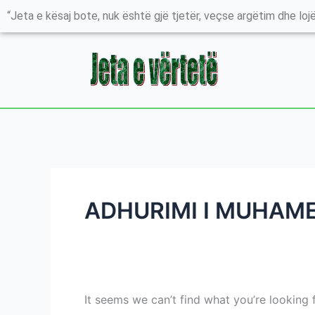
Skip
Search
“Jeta e kësaj bote, nuk është gjë tjetër, veçse argëtim dhe lojë
to
for:
content
ADHURIMI I MUHAME
It seems we can’t find what you’re looking 