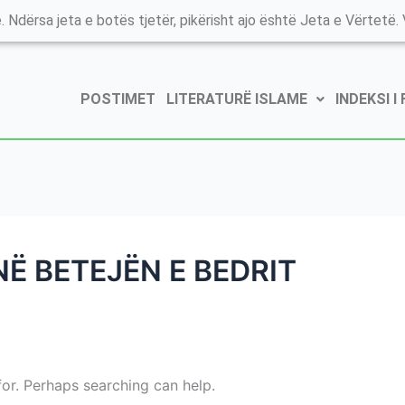
. Ndërsa jeta e botës tjetër, pikërisht ajo është Jeta e Vërtetë. V
POSTIMET
LITERATURË ISLAME
INDEKSI I
NË BETEJËN E BEDRIT
for. Perhaps searching can help.