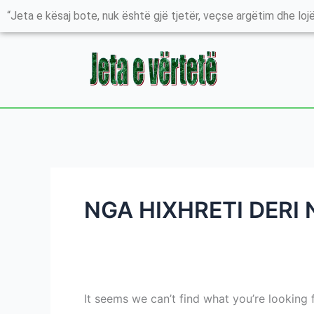
Skip
Search
“Jeta e kësaj bote, nuk është gjë tjetër, veçse argëtim dhe lojë
to
for:
content
NGA HIXHRETI DERI 
It seems we can’t find what you’re looking 