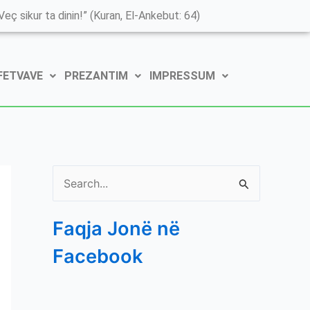
K
eç sikur ta dinin!” (Kuran, El-Ankebut: 64)
a
t
 FETVAVE
PREZANTIM
IMPRESSUM
e
g
o
r
i
S
t
e
ë
Faqja Jonë në
a
e
Facebook
r
P
c
o
h
s