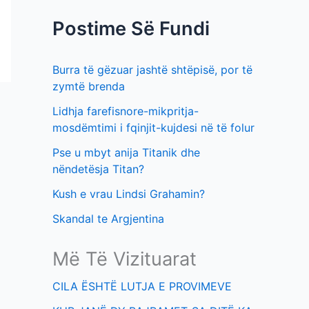
f
t
Postime Së Fundi
o
i
r
m
Burra të gëzuar jashtë shtëpisë, por të
:
e
zymtë brenda
v
Lidhja farefisnore-mikpritja-
e
mosdëmtimi i fqinjit-kujdesi në të folur
Pse u mbyt anija Titanik dhe
nëndetësja Titan?
Kush e vrau Lindsi Grahamin?
Skandal te Argjentina
Më Të Vizituarat
CILA ËSHTË LUTJA E PROVIMEVE