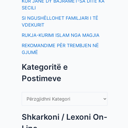
KUR JANË DY BAJRAMET-SA DITË KA
SECILI
SI NGUSHËLLOHET FAMILJARI I TË
VDEKURIT
RUKJA-KURIMI ISLAM NGA MAGJIA
REKOMANDIME PËR TREMBJEN NË
GJUMË
Kategoritë e
Postimeve
Shkarkoni / Lexoni On-