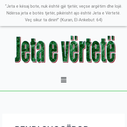
Skip
Search
K
“Jeta e kësaj bote, nuk është gjë tjetër, veçse argëtim dhe lojë.
to
for:
a
Ndërsa jeta e botës tjetër, pikërisht ajo është Jeta e Vërtetë.
content
Veç sikur ta dinin!” (Kuran, El-Ankebut: 64)
t
e
g
o
r
i
t
Menu
ë
e
P
o
s
t