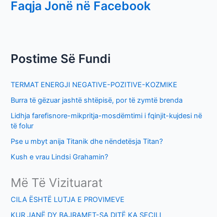
Faqja Jonë në Facebook
a
r
c
h
Postime Së Fundi
f
o
TERMAT ENERGJI NEGATIVE-POZITIVE-KOZMIKE
r
Burra të gëzuar jashtë shtëpisë, por të zymtë brenda
:
Lidhja farefisnore-mikpritja-mosdëmtimi i fqinjit-kujdesi në
të folur
Pse u mbyt anija Titanik dhe nëndetësja Titan?
Kush e vrau Lindsi Grahamin?
Më Të Vizituarat
CILA ËSHTË LUTJA E PROVIMEVE
KUR JANË DY BAJRAMET-SA DITË KA SECILI