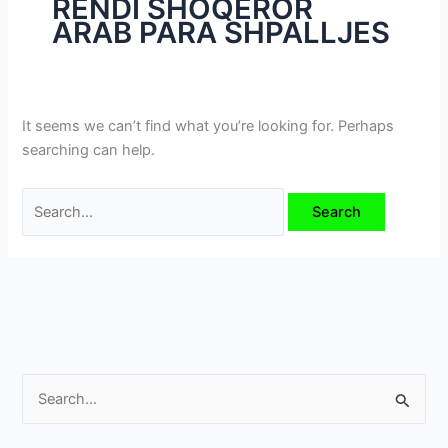
RENDI SHOQËROR
i
ARAB PARA SHPALLJES
m
e
v
e
It seems we can’t find what you’re looking for. Perhaps
searching can help.
S
e