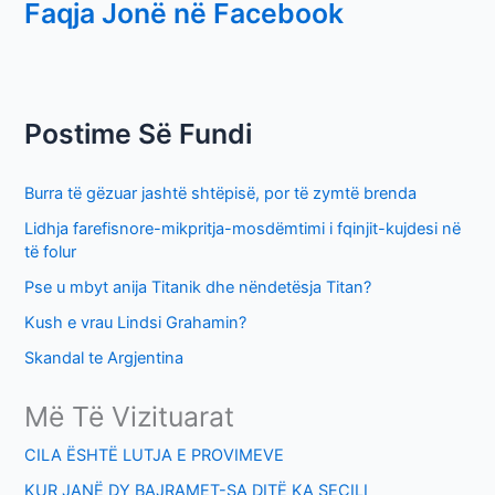
Faqja Jonë në Facebook
a
r
c
h
Postime Së Fundi
f
o
Burra të gëzuar jashtë shtëpisë, por të zymtë brenda
r
Lidhja farefisnore-mikpritja-mosdëmtimi i fqinjit-kujdesi në
:
të folur
Pse u mbyt anija Titanik dhe nëndetësja Titan?
Kush e vrau Lindsi Grahamin?
Skandal te Argjentina
Më Të Vizituarat
CILA ËSHTË LUTJA E PROVIMEVE
KUR JANË DY BAJRAMET-SA DITË KA SECILI