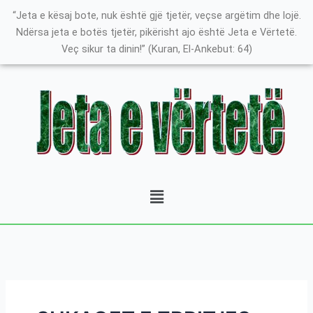
Skip
Search
K
“Jeta e kësaj bote, nuk është gjë tjetër, veçse argëtim dhe lojë.
to
for:
a
Ndërsa jeta e botës tjetër, pikërisht ajo është Jeta e Vërtetë.
content
Veç sikur ta dinin!” (Kuran, El-Ankebut: 64)
t
e
g
o
r
i
t
Menu
ë
e
P
o
s
t