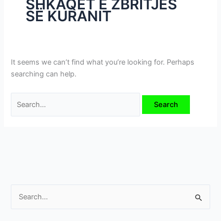
SHKAQET E ZBRITJES
i
SË KURANIT
m
e
v
e
It seems we can’t find what you’re looking for. Perhaps
searching can help.
S
e