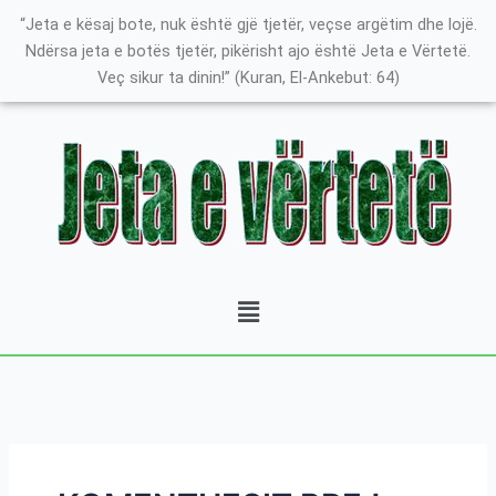
Skip
Search
K
“Jeta e kësaj bote, nuk është gjë tjetër, veçse argëtim dhe lojë.
to
for:
a
Ndërsa jeta e botës tjetër, pikërisht ajo është Jeta e Vërtetë.
content
Veç sikur ta dinin!” (Kuran, El-Ankebut: 64)
t
e
g
o
r
i
t
Menu
ë
e
P
o
s
t