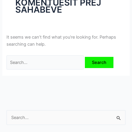
KOMENTUESIT PREJ
i
SAHABËVE
m
e
v
e
It seems we can’t find what you’re looking for. Perhaps
searching can help.
S
e