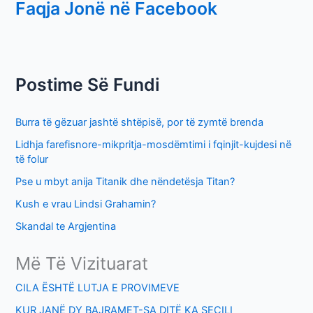
Faqja Jonë në Facebook
a
r
c
h
Postime Së Fundi
f
o
Burra të gëzuar jashtë shtëpisë, por të zymtë brenda
r
Lidhja farefisnore-mikpritja-mosdëmtimi i fqinjit-kujdesi në
:
të folur
Pse u mbyt anija Titanik dhe nëndetësja Titan?
Kush e vrau Lindsi Grahamin?
Skandal te Argjentina
Më Të Vizituarat
CILA ËSHTË LUTJA E PROVIMEVE
KUR JANË DY BAJRAMET-SA DITË KA SECILI