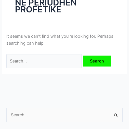
NË PERIUDHËN
i
PROFETIKE
m
e
v
e
It seems we can’t find what you’re looking for. Perhaps
searching can help.
S
e