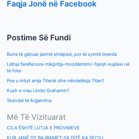
Faqja Jonë në Facebook
a
r
c
h
Postime Së Fundi
f
o
Burra të gëzuar jashtë shtëpisë, por të zymtë brenda
r
Lidhja farefisnore-mikpritja-mosdëmtimi i fqinjit-kujdesi në
:
të folur
Pse u mbyt anija Titanik dhe nëndetësja Titan?
Kush e vrau Lindsi Grahamin?
Skandal te Argjentina
Më Të Vizituarat
CILA ËSHTË LUTJA E PROVIMEVE
KUR JANË DY BAJRAMET-SA DITË KA SECILI