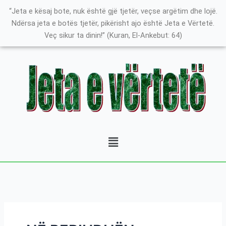
Skip
Search
K
“Jeta e kësaj bote, nuk është gjë tjetër, veçse argëtim dhe lojë.
to
for:
a
Ndërsa jeta e botës tjetër, pikërisht ajo është Jeta e Vërtetë.
content
Veç sikur ta dinin!” (Kuran, El-Ankebut: 64)
t
e
g
o
r
i
t
Menu
ë
e
P
o
s
t