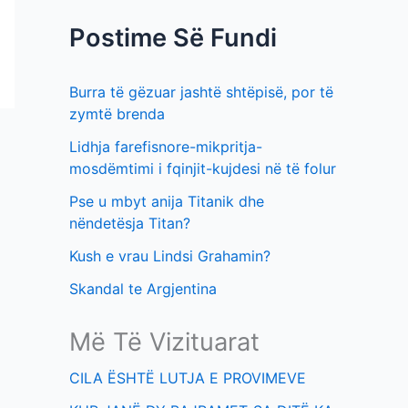
f
t
Postime Së Fundi
o
i
r
m
Burra të gëzuar jashtë shtëpisë, por të
:
e
zymtë brenda
v
Lidhja farefisnore-mikpritja-
e
mosdëmtimi i fqinjit-kujdesi në të folur
Pse u mbyt anija Titanik dhe
nëndetësja Titan?
Kush e vrau Lindsi Grahamin?
Skandal te Argjentina
Më Të Vizituarat
CILA ËSHTË LUTJA E PROVIMEVE