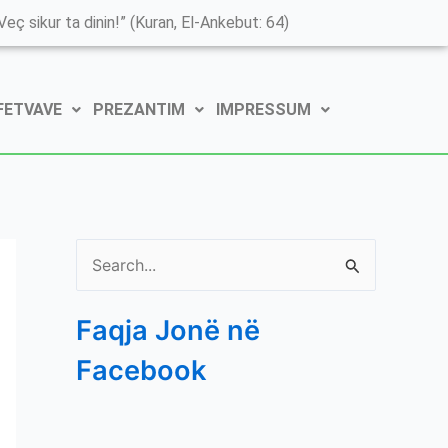
K
eç sikur ta dinin!” (Kuran, El-Ankebut: 64)
a
t
 FETVAVE
PREZANTIM
IMPRESSUM
e
g
o
r
i
S
t
e
ë
Faqja Jonë në
a
e
Facebook
r
P
c
o
h
s