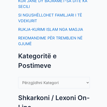
KUR JANË DY BAJRAMET-SA DITË KA
SECILI
SI NGUSHËLLOHET FAMILJARI I TË
VDEKURIT
RUKJA-KURIMI ISLAM NGA MAGJIA
REKOMANDIME PËR TREMBJEN NË
GJUMË
Kategoritë e
Postimeve
Shkarkoni / Lexoni On-