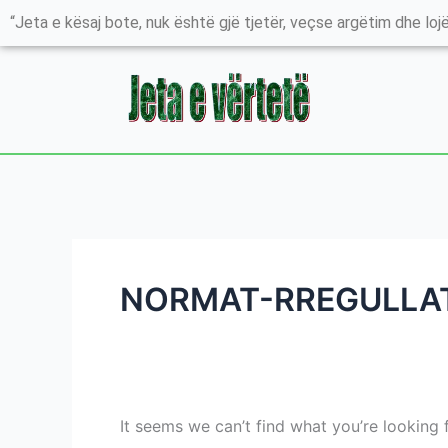
Skip
Search
“Jeta e kësaj bote, nuk është gjë tjetër, veçse argëtim dhe lojë
to
for:
content
NORMAT-RREGULLAT
It seems we can’t find what you’re looking 