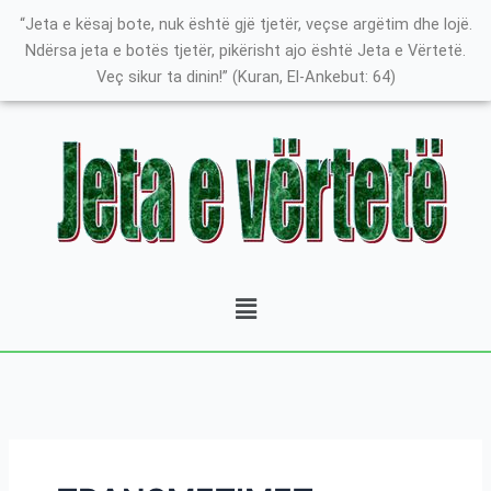
Skip
Search
K
“Jeta e kësaj bote, nuk është gjë tjetër, veçse argëtim dhe lojë.
to
for:
a
Ndërsa jeta e botës tjetër, pikërisht ajo është Jeta e Vërtetë.
content
Veç sikur ta dinin!” (Kuran, El-Ankebut: 64)
t
e
g
o
r
i
t
Menu
ë
e
P
o
s
t