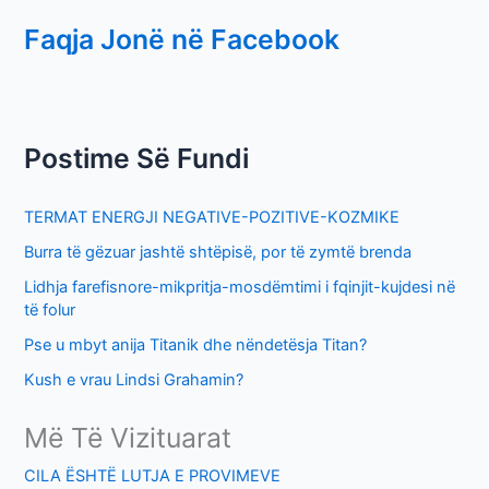
e
Faqja Jonë në Facebook
a
r
c
h
Postime Së Fundi
f
o
TERMAT ENERGJI NEGATIVE-POZITIVE-KOZMIKE
r
Burra të gëzuar jashtë shtëpisë, por të zymtë brenda
:
Lidhja farefisnore-mikpritja-mosdëmtimi i fqinjit-kujdesi në
të folur
Pse u mbyt anija Titanik dhe nëndetësja Titan?
Kush e vrau Lindsi Grahamin?
Më Të Vizituarat
CILA ËSHTË LUTJA E PROVIMEVE