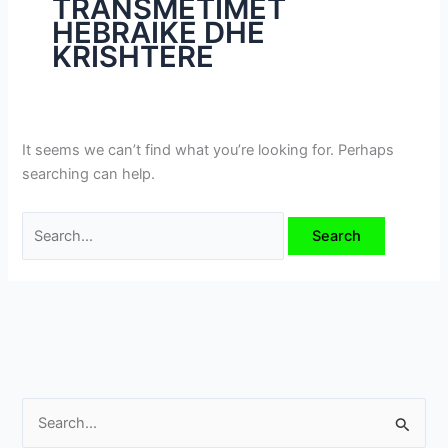
TRANSMETIMET
i
HEBRAIKE DHE
m
KRISHTERE
e
v
e
It seems we can’t find what you’re looking for. Perhaps
searching can help.
S