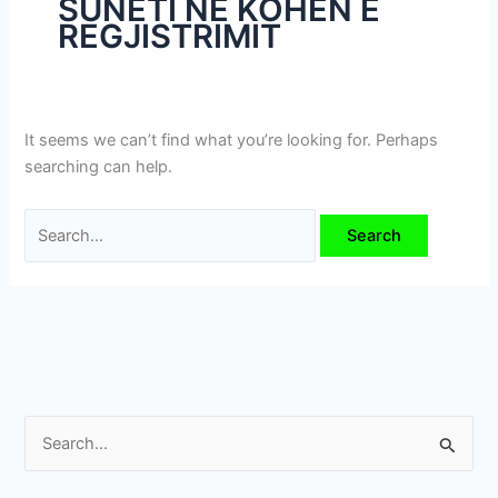
SUNETI NË KOHËN E
i
REGJISTRIMIT
m
e
v
e
It seems we can’t find what you’re looking for. Perhaps
searching can help.
S
e