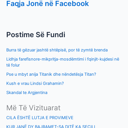
Faqja Jonë në Facebook
a
r
c
h
Postime Së Fundi
f
o
Burra të gëzuar jashtë shtëpisë, por të zymtë brenda
r
Lidhja farefisnore-mikpritja-mosdëmtimi i fqinjit-kujdesi në
:
të folur
Pse u mbyt anija Titanik dhe nëndetësja Titan?
Kush e vrau Lindsi Grahamin?
Skandal te Argjentina
Më Të Vizituarat
CILA ËSHTË LUTJA E PROVIMEVE
KUR JANË DY BAJRAMET-SA DITË KA SECILI