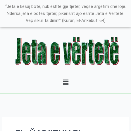
Skip
Search
K
“Jeta e kësaj bote, nuk është gjë tjetër, veçse argëtim dhe lojë.
to
for:
a
Ndërsa jeta e botës tjetër, pikërisht ajo është Jeta e Vërtetë.
content
Veç sikur ta dinin!” (Kuran, El-Ankebut: 64)
t
e
g
o
r
i
t
Menu
ë
e
P
o
s
t