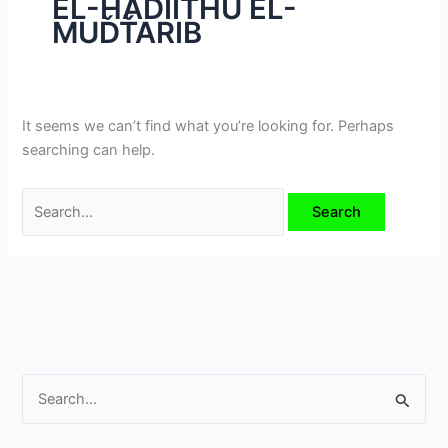
EL-ȞADIITHU EL-
i
MUĎŤARIB
m
e
v
e
It seems we can’t find what you’re looking for. Perhaps
searching can help.
S
e