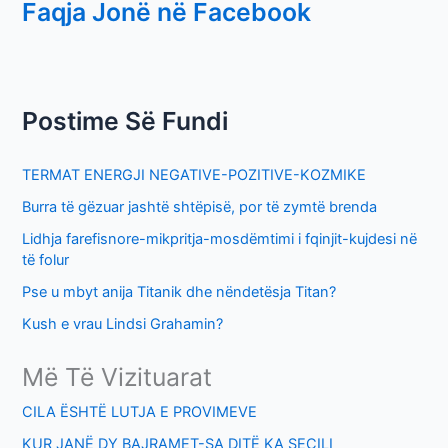
Faqja Jonë në Facebook
a
r
c
h
Postime Së Fundi
f
o
TERMAT ENERGJI NEGATIVE-POZITIVE-KOZMIKE
r
Burra të gëzuar jashtë shtëpisë, por të zymtë brenda
:
Lidhja farefisnore-mikpritja-mosdëmtimi i fqinjit-kujdesi në
të folur
Pse u mbyt anija Titanik dhe nëndetësja Titan?
Kush e vrau Lindsi Grahamin?
Më Të Vizituarat
CILA ËSHTË LUTJA E PROVIMEVE
KUR JANË DY BAJRAMET-SA DITË KA SECILI