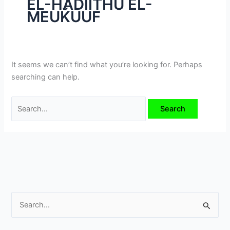
EL-ȞADIITHU EL-
i
MEUǨUUF
m
e
v
e
It seems we can’t find what you’re looking for. Perhaps
searching can help.
S
e