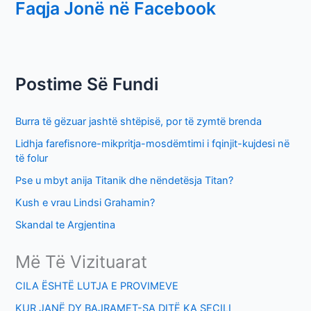
Faqja Jonë në Facebook
a
r
c
h
Postime Së Fundi
f
o
Burra të gëzuar jashtë shtëpisë, por të zymtë brenda
r
Lidhja farefisnore-mikpritja-mosdëmtimi i fqinjit-kujdesi në
:
të folur
Pse u mbyt anija Titanik dhe nëndetësja Titan?
Kush e vrau Lindsi Grahamin?
Skandal te Argjentina
Më Të Vizituarat
CILA ËSHTË LUTJA E PROVIMEVE
KUR JANË DY BAJRAMET-SA DITË KA SECILI