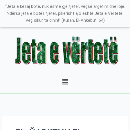
Skip
Search
K
“Jeta e kësaj bote, nuk është gjë tjetër, veçse argëtim dhe lojë.
to
for:
a
Ndërsa jeta e botës tjetër, pikërisht ajo është Jeta e Vërtetë.
content
Veç sikur ta dinin!” (Kuran, El-Ankebut: 64)
t
e
g
o
r
i
t
Menu
ë
e
P
o
s
t