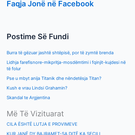
Faqja Jonë në Facebook
a
r
c
h
Postime Së Fundi
f
o
Burra të gëzuar jashtë shtëpisë, por të zymtë brenda
r
Lidhja farefisnore-mikpritja-mosdëmtimi i fqinjit-kujdesi në
:
të folur
Pse u mbyt anija Titanik dhe nëndetësja Titan?
Kush e vrau Lindsi Grahamin?
Skandal te Argjentina
Më Të Vizituarat
CILA ËSHTË LUTJA E PROVIMEVE
KUR JANË DY BAJRAMET-SA DITË KA SECILI