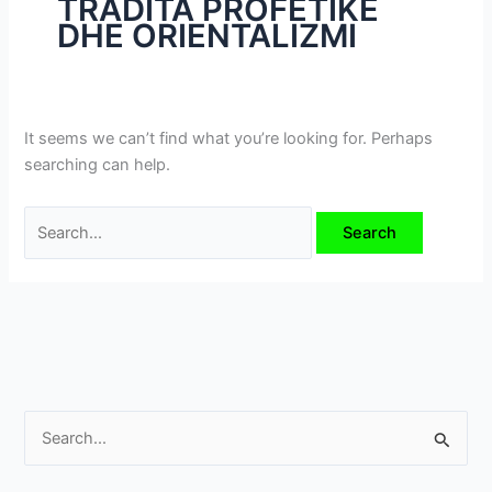
TRADITA PROFETIKE
i
DHE ORIENTALIZMI
m
e
v
e
It seems we can’t find what you’re looking for. Perhaps
searching can help.
S
e