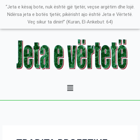
Skip
Search
K
“Jeta e kësaj bote, nuk është gjë tjetër, veçse argëtim dhe lojë.
to
for:
a
Ndërsa jeta e botës tjetër, pikërisht ajo është Jeta e Vërtetë.
content
Veç sikur ta dinin!” (Kuran, El-Ankebut: 64)
t
e
g
o
r
i
t
Menu
ë
e
P
o
s
t