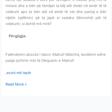
mirave dhe a bën që familjari ta bëj atë direkt në emër të të
vdekurit apo ta bën atë në emër të vet dhe pastaj e bën
nijetin (qëllimin) që ta japë si sadaka (lëmoshë) për të
vdekurin; si është më mirë?
Përgjigjja:
SADAKAJA PËR TË VDEKURIN-VLERA-
FORMA
Falënderimi absolut i takon Allahut! Mëshira, lavdërimi edhe
paqja qofshin mbi të Dërguarin e Allahut!
Lexoni më tepër
Read More »