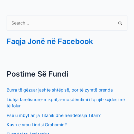
S
e
Faqja Jonë në Facebook
a
r
c
h
Postime Së Fundi
f
o
Burra të gëzuar jashtë shtëpisë, por të zymtë brenda
r
Lidhja farefisnore-mikpritja-mosdëmtimi i fqinjit-kujdesi në
:
të folur
Pse u mbyt anija Titanik dhe nëndetësja Titan?
Kush e vrau Lindsi Grahamin?