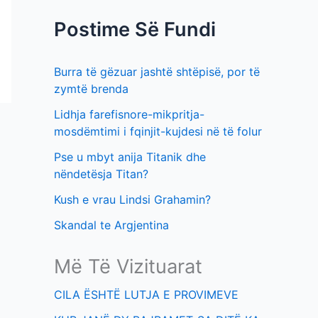
f
t
Postime Së Fundi
o
i
r
m
Burra të gëzuar jashtë shtëpisë, por të
:
e
zymtë brenda
v
Lidhja farefisnore-mikpritja-
e
mosdëmtimi i fqinjit-kujdesi në të folur
Pse u mbyt anija Titanik dhe
nëndetësja Titan?
Kush e vrau Lindsi Grahamin?
Skandal te Argjentina
Më Të Vizituarat
CILA ËSHTË LUTJA E PROVIMEVE