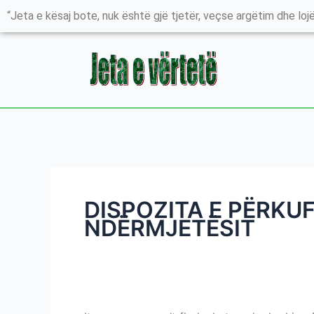
Skip
Search
“Jeta e kësaj bote, nuk është gjë tjetër, veçse argëtim dhe lojë
to
for:
content
DISPOZITA E PËRKUF
NDËRMJETËSIT