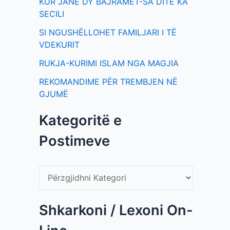
KUR JANË DY BAJRAMET-SA DITË KA
SECILI
SI NGUSHËLLOHET FAMILJARI I TË
VDEKURIT
RUKJA-KURIMI ISLAM NGA MAGJIA
REKOMANDIME PËR TREMBJEN NË
GJUMË
Kategoritë e
Postimeve
Shkarkoni / Lexoni On-