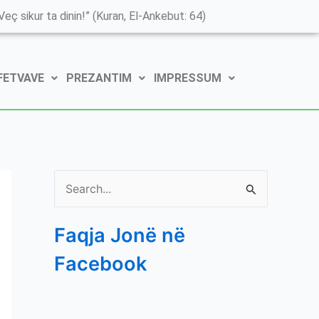
K
eç sikur ta dinin!” (Kuran, El-Ankebut: 64)
a
t
 FETVAVE
PREZANTIM
IMPRESSUM
e
g
o
r
i
S
t
e
ë
Faqja Jonë në
a
e
Facebook
r
P
c
o
h
s