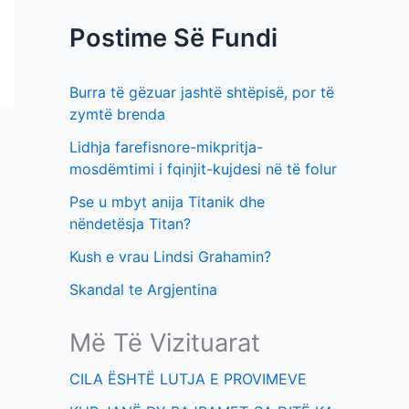
f
t
Postime Së Fundi
o
i
r
m
Burra të gëzuar jashtë shtëpisë, por të
:
e
zymtë brenda
v
Lidhja farefisnore-mikpritja-
e
mosdëmtimi i fqinjit-kujdesi në të folur
Pse u mbyt anija Titanik dhe
nëndetësja Titan?
Kush e vrau Lindsi Grahamin?
Skandal te Argjentina
Më Të Vizituarat
CILA ËSHTË LUTJA E PROVIMEVE