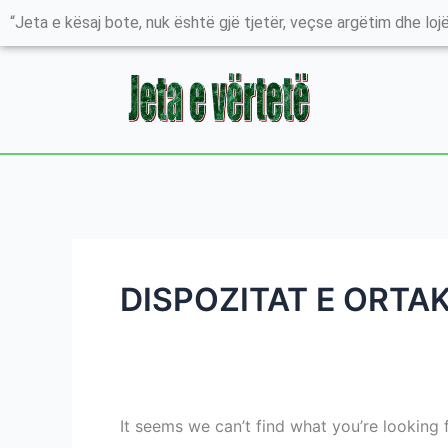
Skip
Search
“Jeta e kësaj bote, nuk është gjë tjetër, veçse argëtim dhe lojë
to
for:
content
DISPOZITAT E ORTA
It seems we can’t find what you’re looking 