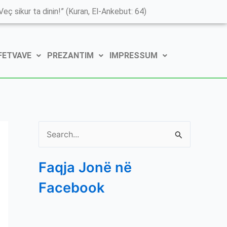
K
eç sikur ta dinin!” (Kuran, El-Ankebut: 64)
a
t
 FETVAVE
PREZANTIM
IMPRESSUM
e
g
o
r
i
S
t
e
ë
Faqja Jonë në
a
e
Facebook
r
P
c
o
h
s