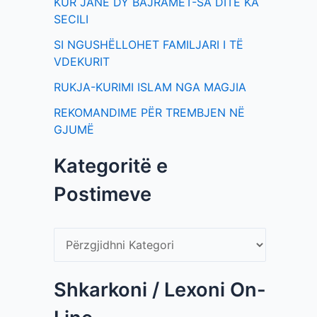
KUR JANË DY BAJRAMET-SA DITË KA
SECILI
SI NGUSHËLLOHET FAMILJARI I TË
VDEKURIT
RUKJA-KURIMI ISLAM NGA MAGJIA
REKOMANDIME PËR TREMBJEN NË
GJUMË
Kategoritë e
Postimeve
Shkarkoni / Lexoni On-