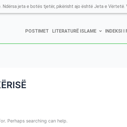
. Ndërsa jeta e botës tjetër, pikërisht ajo është Jeta e Vërtetë. V
POSTIMET
LITERATURË ISLAME
INDEKSI I
KËRISË
for. Perhaps searching can help.