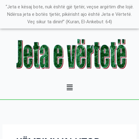
Skip
Search
K
“Jeta e kësaj bote, nuk është gjë tjetër, veçse argëtim dhe lojë.
to
for:
a
Ndërsa jeta e botës tjetër, pikërisht ajo është Jeta e Vërtetë.
content
Veç sikur ta dinin!” (Kuran, El-Ankebut: 64)
t
e
g
o
r
i
t
Menu
ë
e
P
o
s
t