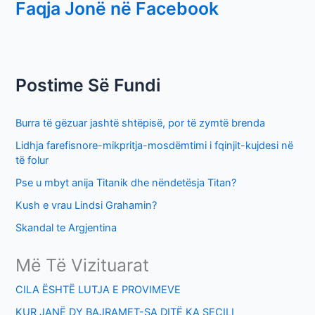
Faqja Jonë në Facebook
a
r
c
h
Postime Së Fundi
f
o
Burra të gëzuar jashtë shtëpisë, por të zymtë brenda
r
Lidhja farefisnore-mikpritja-mosdëmtimi i fqinjit-kujdesi në
:
të folur
Pse u mbyt anija Titanik dhe nëndetësja Titan?
Kush e vrau Lindsi Grahamin?
Skandal te Argjentina
Më Të Vizituarat
CILA ËSHTË LUTJA E PROVIMEVE
KUR JANË DY BAJRAMET-SA DITË KA SECILI