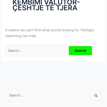
KËMBIMI VALUTOR-
i
ÇËSHTJE TË TJERA
m
e
v
e
It seems we can’t find what you’re looking for. Perhaps
searching can help.
S
e