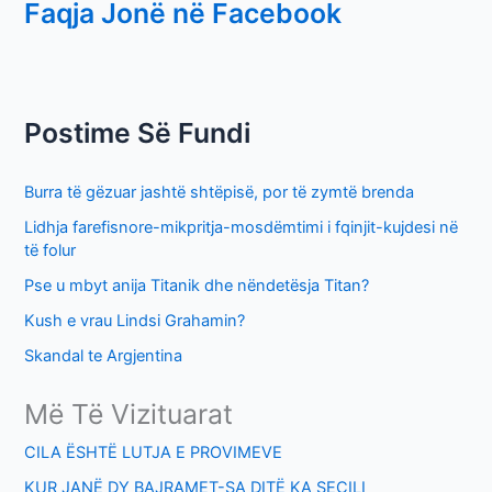
Faqja Jonë në Facebook
a
r
c
h
Postime Së Fundi
f
o
Burra të gëzuar jashtë shtëpisë, por të zymtë brenda
r
Lidhja farefisnore-mikpritja-mosdëmtimi i fqinjit-kujdesi në
:
të folur
Pse u mbyt anija Titanik dhe nëndetësja Titan?
Kush e vrau Lindsi Grahamin?
Skandal te Argjentina
Më Të Vizituarat
CILA ËSHTË LUTJA E PROVIMEVE
KUR JANË DY BAJRAMET-SA DITË KA SECILI