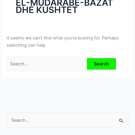
EL-MUĎARABE-BAZAT
i
DHE KUSHTET
m
e
v
e
It seems we can’t find what you’re looking for. Perhaps
searching can help.
S
e