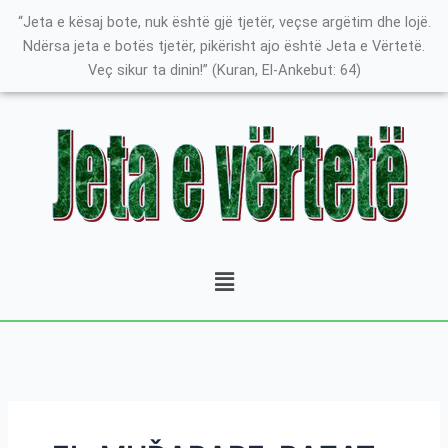
Skip
Search
K
“Jeta e kësaj bote, nuk është gjë tjetër, veçse argëtim dhe lojë.
to
for:
a
Ndërsa jeta e botës tjetër, pikërisht ajo është Jeta e Vërtetë.
content
Veç sikur ta dinin!” (Kuran, El-Ankebut: 64)
t
e
g
o
r
i
t
Menu
ë
e
P
o
s
t