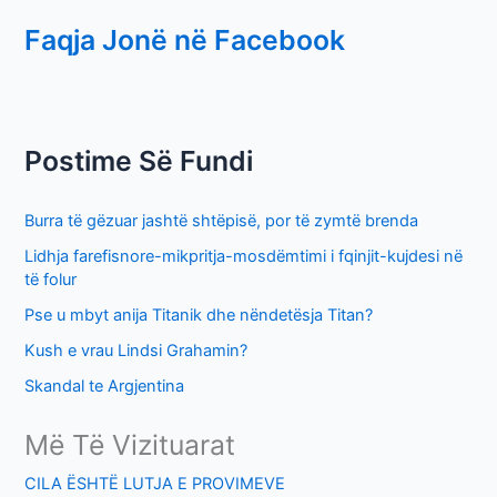
e
Faqja Jonë në Facebook
a
r
c
h
Postime Së Fundi
f
o
Burra të gëzuar jashtë shtëpisë, por të zymtë brenda
r
Lidhja farefisnore-mikpritja-mosdëmtimi i fqinjit-kujdesi në
:
të folur
Pse u mbyt anija Titanik dhe nëndetësja Titan?
Kush e vrau Lindsi Grahamin?
Skandal te Argjentina
Më Të Vizituarat
CILA ËSHTË LUTJA E PROVIMEVE