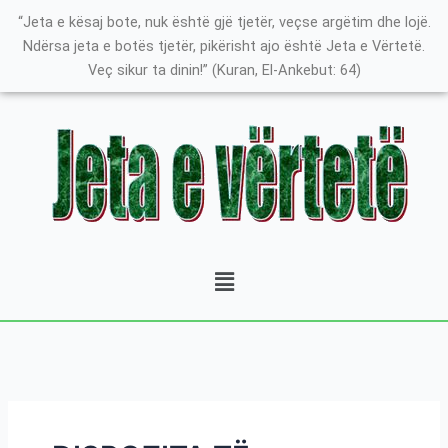
Skip
Search
K
“Jeta e kësaj bote, nuk është gjë tjetër, veçse argëtim dhe lojë.
to
for:
a
Ndërsa jeta e botës tjetër, pikërisht ajo është Jeta e Vërtetë.
content
Veç sikur ta dinin!” (Kuran, El-Ankebut: 64)
t
e
g
o
r
i
t
Menu
ë
e
P
o
s
t