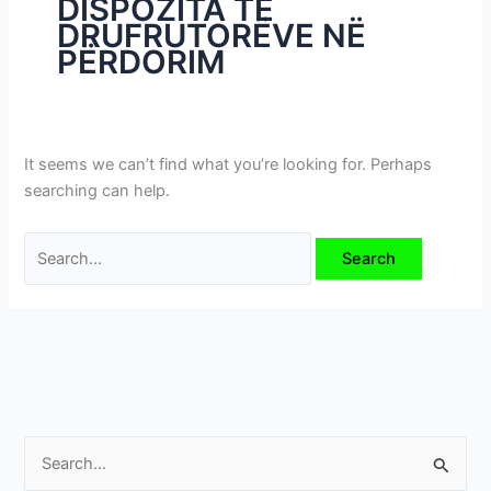
DISPOZITA TË
i
DRUFRUTORËVE NË
m
PËRDORIM
e
v
e
It seems we can’t find what you’re looking for. Perhaps
searching can help.
S