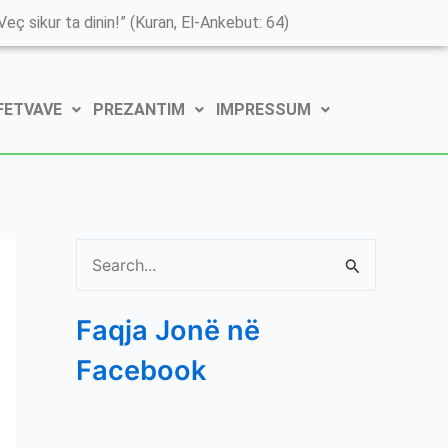
K
eç sikur ta dinin!” (Kuran, El-Ankebut: 64)
a
t
 FETVAVE
PREZANTIM
IMPRESSUM
e
g
o
r
i
S
t
e
ë
Faqja Jonë në
a
e
Facebook
r
P
c
o
h
s