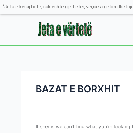
Skip
Search
“Jeta e kësaj bote, nuk është gjë tjetër, veçse argëtim dhe lojë
to
for:
content
BAZAT E BORXHIT
It seems we can’t find what you’re looking 