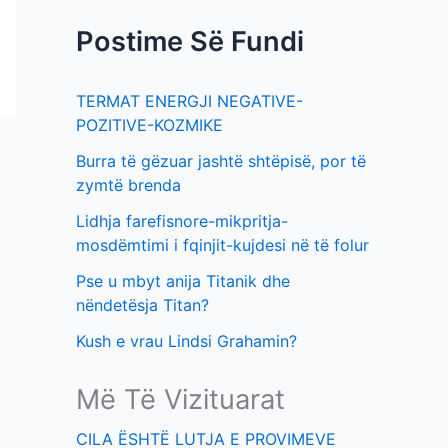
f
t
Postime Së Fundi
o
i
r
m
TERMAT ENERGJI NEGATIVE-
:
e
POZITIVE-KOZMIKE
v
Burra të gëzuar jashtë shtëpisë, por të
e
zymtë brenda
Lidhja farefisnore-mikpritja-
mosdëmtimi i fqinjit-kujdesi në të folur
Pse u mbyt anija Titanik dhe
nëndetësja Titan?
Kush e vrau Lindsi Grahamin?
Më Të Vizituarat
CILA ËSHTË LUTJA E PROVIMEVE