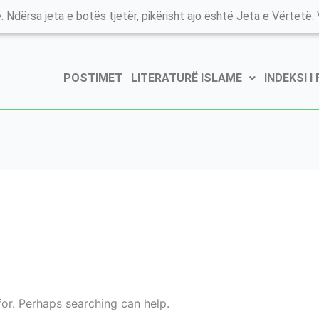
. Ndërsa jeta e botës tjetër, pikërisht ajo është Jeta e Vërtetë. V
POSTIMET
LITERATURË ISLAME
INDEKSI I
for. Perhaps searching can help.