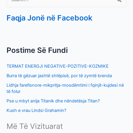
S
e
Faqja Jonë në Facebook
a
r
c
h
Postime Së Fundi
f
o
TERMAT ENERGJI NEGATIVE-POZITIVE-KOZMIKE
r
Burra të gëzuar jashtë shtëpisë, por të zymtë brenda
:
Lidhja farefisnore-mikpritja-mosdëmtimi i fqinjit-kujdesi në
të folur
Pse u mbyt anija Titanik dhe nëndetësja Titan?
Kush e vrau Lindsi Grahamin?
Më Të Vizituarat