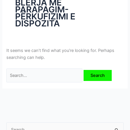
BLERJA ME
i
PARAPAGIM-
m
PËRKUFIZIMI E
e
DISPOZITA
v
e
It seems we can’t find what you’re looking for. Perhaps
searching can help.