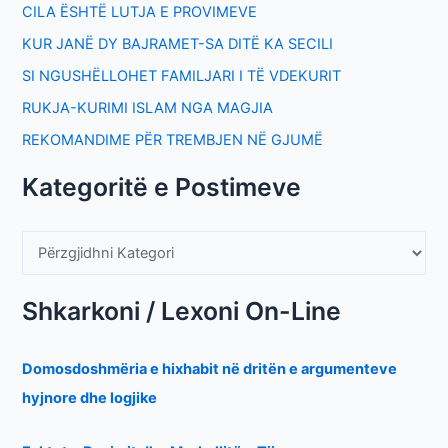
CILA ËSHTË LUTJA E PROVIMEVE
KUR JANË DY BAJRAMET-SA DITË KA SECILI
SI NGUSHËLLOHET FAMILJARI I TË VDEKURIT
RUKJA-KURIMI ISLAM NGA MAGJIA
REKOMANDIME PËR TREMBJEN NË GJUMË
Kategoritë e Postimeve
Shkarkoni / Lexoni On-Line
Domosdoshmëria e hixhabit në dritën e argumenteve
hyjnore dhe logjike