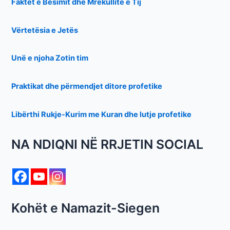
Faktet e Besimit dhe Mrekullitë e Tij
Vërtetësia e Jetës
Unë e njoha Zotin tim
Praktikat dhe përmendjet ditore profetike
Libërthi Rukje-Kurim me Kuran dhe lutje profetike
NA NDIQNI NË RRJETIN SOCIAL
Kohët e Namazit-Siegen