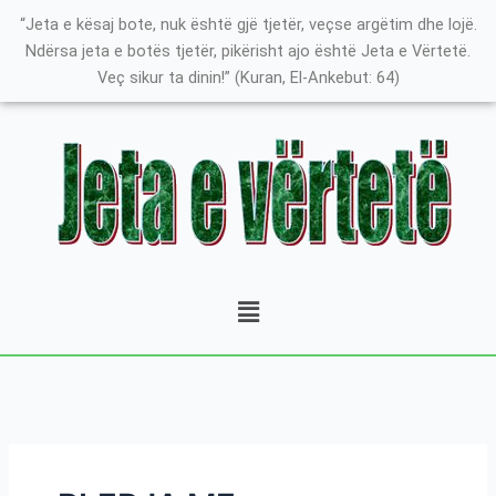
Skip
Search
K
“Jeta e kësaj bote, nuk është gjë tjetër, veçse argëtim dhe lojë.
to
for:
a
Ndërsa jeta e botës tjetër, pikërisht ajo është Jeta e Vërtetë.
content
Veç sikur ta dinin!” (Kuran, El-Ankebut: 64)
t
e
g
o
r
i
t
Menu
ë
e
P
o
s
t