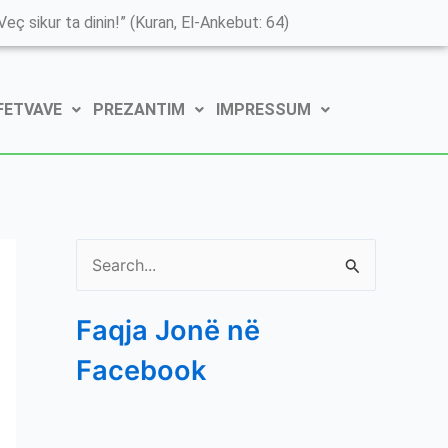
K
eç sikur ta dinin!” (Kuran, El-Ankebut: 64)
a
t
 FETVAVE
PREZANTIM
IMPRESSUM
e
g
o
r
i
S
t
e
ë
Faqja Jonë në
a
e
Facebook
r
P
c
o
h
s