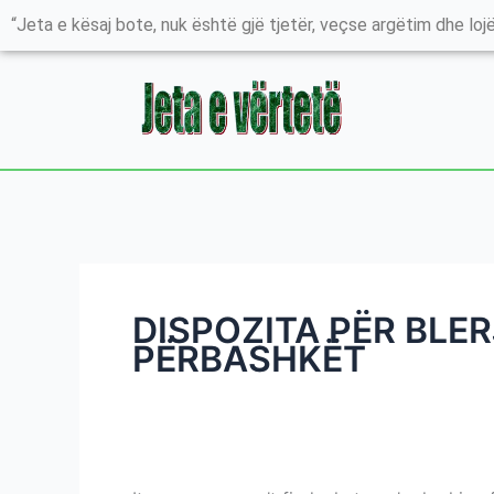
Skip
Search
“Jeta e kësaj bote, nuk është gjë tjetër, veçse argëtim dhe lojë
to
for:
content
DISPOZITA PËR BLER
PËRBASHKËT