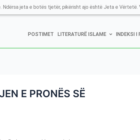
. Ndërsa jeta e botës tjetër, pikërisht ajo është Jeta e Vërtetë. V
POSTIMET
LITERATURË ISLAME
INDEKSI I
JEN E PRONËS SË