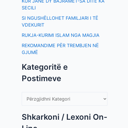
KUR JANË DY BAJRAMET-SA DITË KA
SECILI
SI NGUSHËLLOHET FAMILJARI I TË
VDEKURIT
RUKJA-KURIMI ISLAM NGA MAGJIA
REKOMANDIME PËR TREMBJEN NË
GJUMË
Kategoritë e
Postimeve
Shkarkoni / Lexoni On-