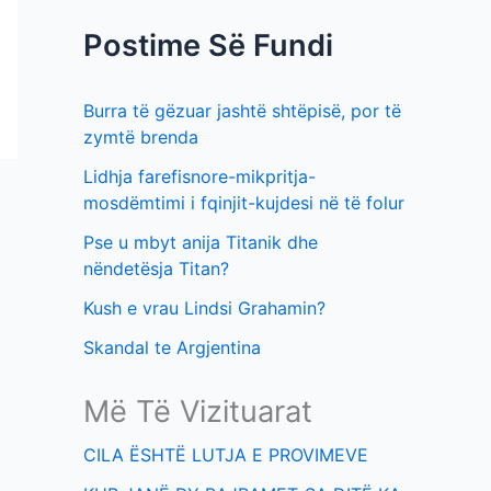
f
t
Postime Së Fundi
o
i
r
m
Burra të gëzuar jashtë shtëpisë, por të
:
e
zymtë brenda
v
Lidhja farefisnore-mikpritja-
e
mosdëmtimi i fqinjit-kujdesi në të folur
Pse u mbyt anija Titanik dhe
nëndetësja Titan?
Kush e vrau Lindsi Grahamin?
Skandal te Argjentina
Më Të Vizituarat
CILA ËSHTË LUTJA E PROVIMEVE